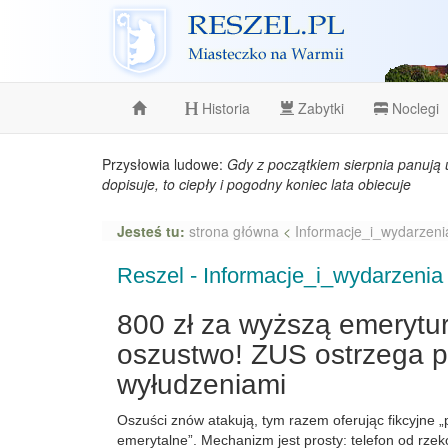
Reszel
Historia
Zabytki
Noclegi
Przysłowia ludowe:
Gdy z początkiem sierpnia panują 
dopisuje, to ciepły i pogodny koniec lata obiecuje
Jesteś tu:
strona główna
<
Informacje_i_wydarzeni
Reszel - Informacje_i_wydarzenia
800 zł za wyższą emerytu
oszustwo! ZUS ostrzega p
wyłudzeniami
Oszuści znów atakują, tym razem oferując fikcyjne 
emerytalne”. Mechanizm jest prosty: telefon od rze