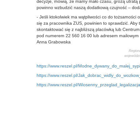
decyzje, mówią, że mamy mało czasu, grożą utratą p
powinno wzbudzić naszą dodatkową czujność – doda
- Jeśli ktokolwiek ma wątpliwości co do tożsamości 
się za pracownika ZUS, powinien to sprawdzić. Aby 
skontaktować się z najbliższą placówką lub Centrum
pod numerem 22 560 16 00 lub adresem mailowym c
Anna Grabowska
Region
wojewódz
https://www.reszel.pl/Modne_dywany_do_malej_sypi
https://www.reszel.pl/Jak_dobrac_widly_do_wozko
https://www.reszel.pl/Wiosenny_przeglad_legalizac