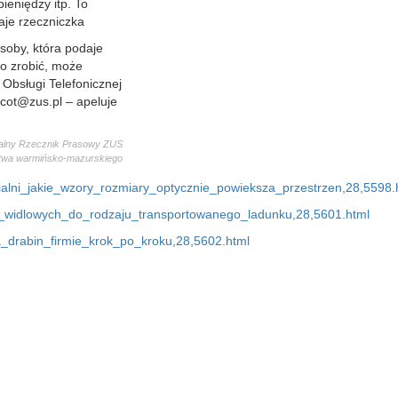
ieniędzy itp. To
je rzeczniczka
osoby, która podaje
to zrobić, może
 Obsługi Telefonicznej
ot@zus.pl – apeluje
alny Rzecznik Prasowy ZUS
twa warmińsko-mazurskiego
alni_jakie_wzory_rozmiary_optycznie_powieksza_przestrzen,28,5598.
w_widlowych_do_rodzaju_transportowanego_ladunku,28,5601.html
ja_drabin_firmie_krok_po_kroku,28,5602.html