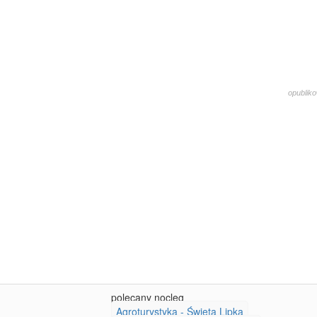
opubliko
1068
polecany nocleg
Agroturystyka - Święta Lipka