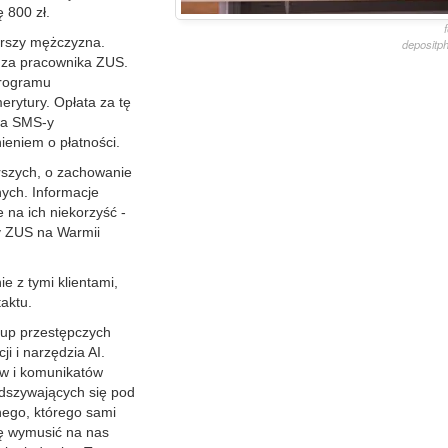
 800 zł.
arszy mężczyzna.
depositp
ę za pracownika ZUS.
programu
erytury. Opłata za tę
dwa SMS-y
ieniem o płatności.
rszych, o zachowanie
ych. Informacje
na ich niekorzyść -
y ZUS na Warmii
e z tymi klientami,
aktu.
rup przestępczych
i i narzędzia AI.
ów i komunikatów
odszywających się pod
nego, którego sami
ię wymusić na nas