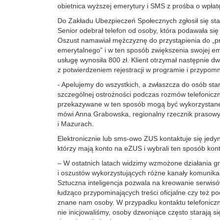
obietnica wyższej emerytury i SMS z prośba o wpłatę
Do Zakładu Ubezpieczeń Społecznych zgłosił się st
Senior odebrał telefon od osoby, która podawała si
Oszust namawiał mężczyznę do przystąpienia do „
emerytalnego” i w ten sposób zwiększenia swojej em
usługę wynosiła 800 zł. Klient otrzymał następnie 
z potwierdzeniem rejestracji w programie i przypomn
- Apelujemy do wszystkich, a zwłaszcza do osób sta
szczególnej ostrożności podczas rozmów telefoniczn
przekazywane w ten sposób mogą być wykorzystane 
mówi Anna Grabowska, regionalny rzecznik prasow
i Mazurach.
Elektronicznie lub sms-owo ZUS kontaktuje się jedyni
którzy mają konto na eZUS i wybrali ten sposób kont
– W ostatnich latach widzimy wzmożone działania g
i oszustów wykorzystujących różne kanały komunikacj
Sztuczna inteligencja pozwala na kreowanie serwis
łudząco przypominających treści oficjalne czy też p
znane nam osoby. W przypadku kontaktu telefonicz
nie inicjowaliśmy, osoby dzwoniące często starają s