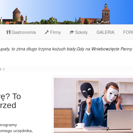
Gastronomia
Firmy
Szkoły
GALERIA
FOR
upały, to zima długo trzyma kożuch biały.Gdy na Wniebowzięcie Panny 
a
<
rę? To
rzed
„programy
komego urzędnika,