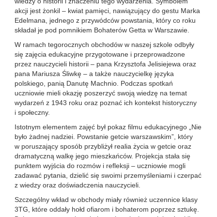
wiedzy o historii i znaczeniu tego wydarzenia. Symbolem
akcji jest żonkil – kwiat pamięci, nawiązujący do gestu Marka
Edelmana, jednego z przywódców powstania, który co roku
składał je pod pomnikiem Bohaterów Getta w Warszawie.
W ramach tegorocznych obchodów w naszej szkole odbyły
się zajęcia edukacyjne przygotowane i przeprowadzone
przez nauczycieli historii – pana Krzysztofa Jelisiejewa oraz
pana Mariusza Śliwkę – a także nauczycielkę języka
polskiego, panią Danutę Machnio. Podczas spotkań
uczniowie mieli okazję poszerzyć swoją wiedzę na temat
wydarzeń z 1943 roku oraz poznać ich kontekst historyczny
i społeczny.
Istotnym elementem zajęć był pokaz filmu edukacyjnego „Nie
było żadnej nadziei. Powstanie getcie warszawskim”, który
w poruszający sposób przybliżył realia życia w getcie oraz
dramatyczną walkę jego mieszkańców. Projekcja stała się
punktem wyjścia do rozmów i refleksji – uczniowie mogli
zadawać pytania, dzielić się swoimi przemyśleniami i czerpać
z wiedzy oraz doświadczenia nauczycieli.
Szczególny wkład w obchody miały również uczennice klasy
3TG, które oddały hołd ofiarom i bohaterom poprzez sztukę.