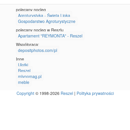
polecany nocleg
Agroturystyka - Święta Lipka
Gospodarstwo Agroturystyczne
polecany nocleg w Reszlu
Apartament "REYMONTA" - Reszel
Współpraca:
depositphotos.com/pl
Inne
Ulotki
Reszel
mlynomag.pl
meble
Copyright
© 1998-2026
Reszel
|
Polityka prywatności