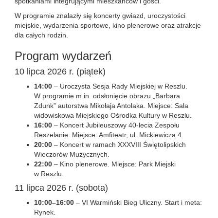
spotkaniami integrującymi mieszkańców i gości.
W programie znalazły się koncerty gwiazd, uroczystości
miejskie, wydarzenia sportowe, kino plenerowe oraz atrakcje
dla całych rodzin.
Program wydarzeń
10 lipca 2026 r. (piątek)
14:00
– Uroczysta Sesja Rady Miejskiej w Reszlu.
W programie m.in. odsłonięcie obrazu „Barbara
Zdunk” autorstwa Mikołaja Antolaka. Miejsce: Sala
widowiskowa Miejskiego Ośrodka Kultury w Reszlu.
16:00
– Koncert Jubileuszowy 40-lecia Zespołu
Reszelanie. Miejsce: Amfiteatr, ul. Mickiewicza 4.
20:00
– Koncert w ramach XXXVIII Świętolipskich
Wieczorów Muzycznych.
22:00
– Kino plenerowe. Miejsce: Park Miejski
w Reszlu.
11 lipca 2026 r. (sobota)
10:00–16:00
– VI Warmiński Bieg Uliczny. Start i meta:
Rynek.