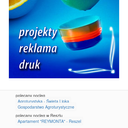
polecany nocleg
Agroturystyka - Święta Lipka
Gospodarstwo Agroturystyczne
polecany nocleg w Reszlu
Apartament "REYMONTA" - Reszel