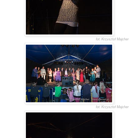
fot. Krzysztof Majcher
fot. Krzysztof Majcher