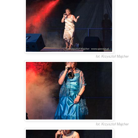
fot. Krzysztof Majcher
fot. Krzysztof Majcher