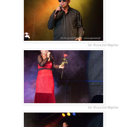
fot. Krzysztof Majcher
fot. Krzysztof Majcher