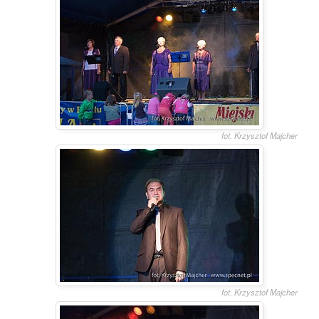
fot. Krzysztof Majcher
fot. Krzysztof Majcher