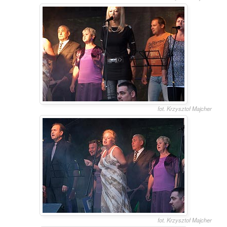
fot. Krzysztof Majcher
fot. Krzysztof Majcher