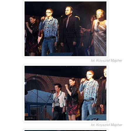
fot. Krzysztof Majcher
fot. Krzysztof Majcher