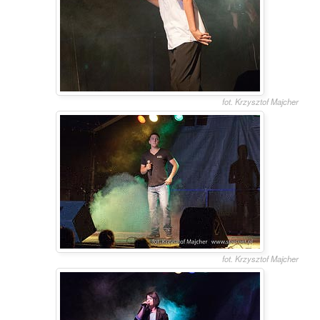
fot. Krzysztof Majcher
fot. Krzysztof Majcher