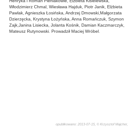
Henryka i Roman Pieniakowie, Elżbieta Kisielewska,
Włodzimierz Chmal, Wiesława Hajduk, Piotr Janik, Elżbieta
Pawlak, Agnieszka Łosińska, Andrzej Dmowski,Małgorzata
Dzierzęcka, Krystyna Łożyńska, Anna Romańczuk, Szymon
Zajk,Janina Lisiecka, Jolanta Kośnik, Damian Kaczmarczyk,
Mateusz Rutynowski. Prowadził Maciej Wróbel.
opublikowano: 2013-07-15, © Krzysztof Majcher,
1077