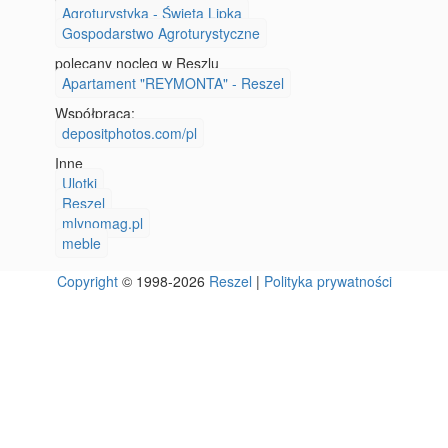
Agroturystyka - Święta Lipka
Gospodarstwo Agroturystyczne
polecany nocleg w Reszlu
Apartament "REYMONTA" - Reszel
Współpraca:
depositphotos.com/pl
Inne
Ulotki
Reszel
mlynomag.pl
meble
Copyright
© 1998-2026
Reszel
|
Polityka prywatności