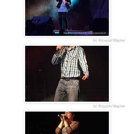
fot. Krzysztof Majcher
fot. Krzysztof Majcher