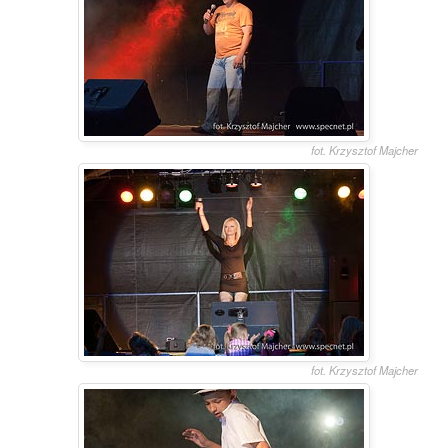
fot. Krzysztof Majcher
fot. Krzysztof Majcher