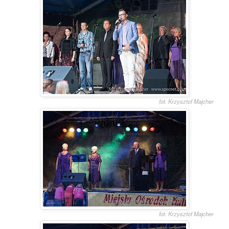
fot. Krzysztof Majcher
fot. Krzysztof Majcher