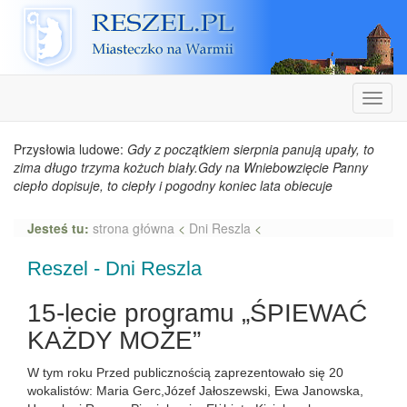
Reszel
Nawiga
Przysłowia ludowe:
Gdy z początkiem sierpnia panują upały, to
zima długo trzyma kożuch biały.Gdy na Wniebowzięcie Panny
ciepło dopisuje, to ciepły i pogodny koniec lata obiecuje
Jesteś tu:
strona główna
<
Dni Reszla
<
Reszel - Dni Reszla
15-lecie programu „ŚPIEWAĆ
KAŻDY MOŻE”
W tym roku Przed publicznością zaprezentowało się 20
wokalistów: Maria Gerc,Józef Jałoszewski, Ewa Janowska,