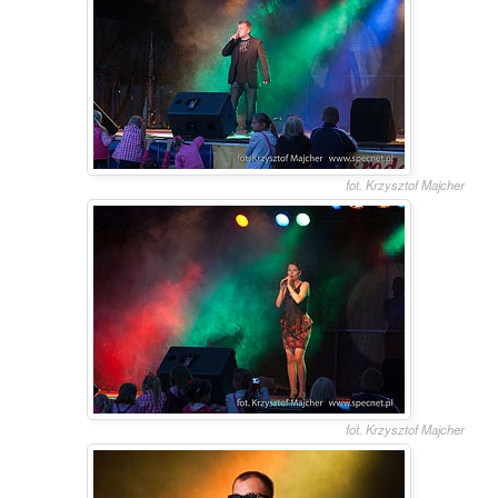
fot. Krzysztof Majcher
fot. Krzysztof Majcher