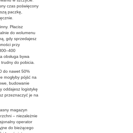
owaniu w szczycie.
asny czas poświęcony
wszą paczkę,
ęcznie.
inny. Płacisz
nalnie do wolumenu
ną, gdy sprzedajesz
wności przy
 300–400
na obsługa bywa
 trudny do pobicia.
30 do nawet 50%
re mogłyby pójść na
mowe, budowanie
dy oddajesz logistykę
sz przeznaczyć je na
Własny magazyn
rzchni – niezależnie
sjonalny operator
cyjne do bieżącego