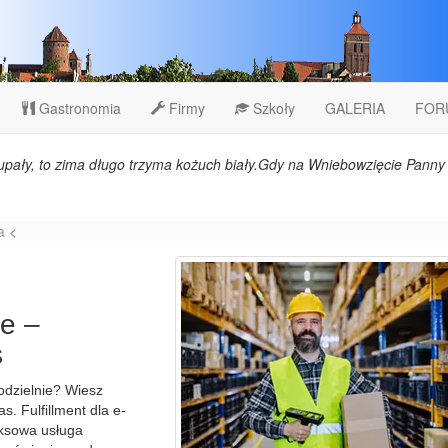
Gastronomia
Firmy
Szkoły
GALERIA
FOR
upały, to zima długo trzyma kożuch biały.Gdy na Wniebowzięcie Panny 
a
<
ce –
s
odzielnie? Wiesz
s. Fulfillment dla e-
ksowa usługa