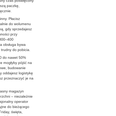
asny czas poświęcony
wszą paczkę,
ęcznie.
inny. Płacisz
nalnie do wolumenu
ną, gdy sprzedajesz
wności przy
 300–400
na obsługa bywa
 trudny do pobicia.
30 do nawet 50%
re mogłyby pójść na
mowe, budowanie
dy oddajesz logistykę
sz przeznaczyć je na
Własny magazyn
rzchni – niezależnie
sjonalny operator
cyjne do bieżącego
riday, święta,