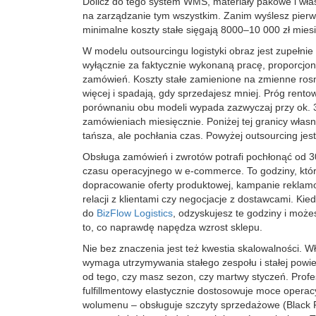
Dolicz do tego system WMS, materiały pakowe i wł
na zarządzanie tym wszystkim. Zanim wyślesz pier
minimalne koszty stałe sięgają 8000–10 000 zł miesi
W modelu outsourcingu logistyki obraz jest zupełnie 
wyłącznie za faktycznie wykonaną pracę, proporcjo
zamówień. Koszty stałe zamienione na zmienne ros
więcej i spadają, gdy sprzedajesz mniej. Próg rento
porównaniu obu modeli wypada zazwyczaj przy ok.
zamówieniach miesięcznie. Poniżej tej granicy włas
tańsza, ale pochłania czas. Powyżej outsourcing jest
Obsługa zamówień i zwrotów potrafi pochłonąć od 
czasu operacyjnego w e-commerce. To godziny, któ
dopracowanie oferty produktowej, kampanie rekla
relacji z klientami czy negocjacje z dostawcami. Kie
do
BizFlow Logistics
, odzyskujesz te godziny i może
to, co naprawdę napędza wzrost sklepu.
Nie bez znaczenia jest też kwestia skalowalności. 
wymaga utrzymywania stałego zespołu i stałej powie
od tego, czy masz sezon, czy martwy styczeń. Profe
fulfillmentowy elastycznie dostosowuje moce opera
wolumenu – obsługuje szczyty sprzedażowe (Black F