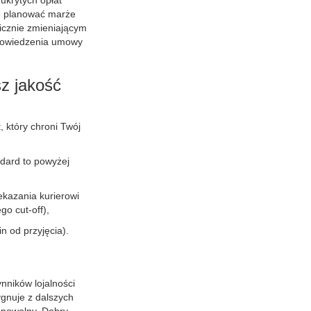
 ukrytych opłat
ie planować marże
icznie zmieniającym
ypowiedzenia umowy
z jakość
 który chroni Twój
ndard to powyżej
ekazania kurierowi
o cut-off),
n od przyjęcia).
nników lojalności
ygnuje z dalszych