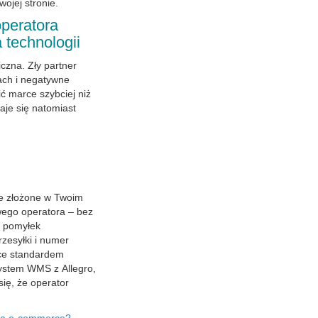
ojej stronie.
peratora
a technologii
czna. Zły partner
ach i negatywne
ć marce szybciej niż
aje się natomiast
ie złożone w Twoim
wego operatora – bez
z pomyłek
rzesyłki i numer
sce standardem
system WMS z Allegro,
ię, że operator