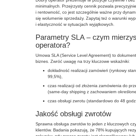
Dobry operator prezentuje te pozycje czytelnie i bez
minimalnych. Przejrzysty cennik pozwala precyzyjn
i rentowność, co jest szczególnie ważne przy dynam
się wolumenie sprzedaży. Zapytaj też o warunki w
i elastyczność w sytuacjach wyjątkowych.
Parametry SLA – czym mierzys
operatora?
Umowa SLA (Service Level Agreement) to dokument,
biznes. Zwróć uwagę na trzy kluczowe wskaźniki:
dokładność realizacji zamówień (rynkowy sta
99,5%),
czas realizacji od złożenia zamówienia do prz
(same-day shipping z zachowaniem określoneg
czas obsługi zwrotu (standardowo do 48 godzi
Jakość obsługi zwrotów
Sprawna obsługa zwrotów to jeden z kluczowych czy
klientów. Badania pokazują, że 78% kupujących rez