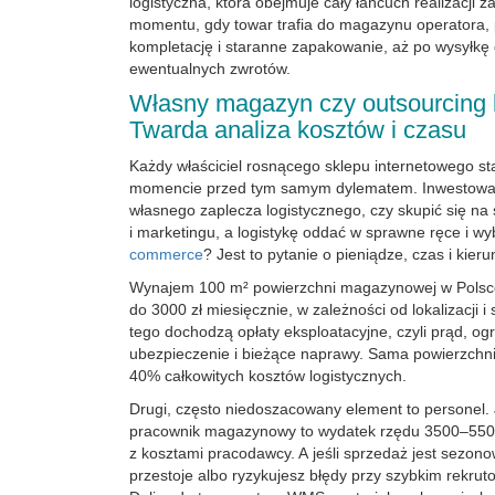
logistyczna, która obejmuje cały łańcuch realizacji 
momentu, gdy towar trafia do magazynu operatora, 
kompletację i staranne zapakowanie, aż po wysyłkę d
ewentualnych zwrotów.
Własny magazyn czy outsourcing l
Twarda analiza kosztów i czasu
Każdy właściciel rosnącego sklepu internetowego s
momencie przed tym samym dylematem. Inwestow
własnego zaplecza logistycznego, czy skupić się na
i marketingu, a logistykę oddać w sprawne ręce i w
commerce
? Jest to pytanie o pieniądze, czas i kieru
Wynajem 100 m² powierzchni magazynowej w Polsce
do 3000 zł miesięcznie, w zależności od lokalizacji i
tego dochodzą opłaty eksploatacyjne, czyli prąd, o
ubezpieczenie i bieżące naprawy. Sama powierzchni
40% całkowitych kosztów logistycznych.
Drugi, często niedoszacowany element to personel.
pracownik magazynowy to wydatek rzędu 3500–5500
z kosztami pracodawcy. A jeśli sprzedaż jest sezono
przestoje albo ryzykujesz błędy przy szybkim rekrut