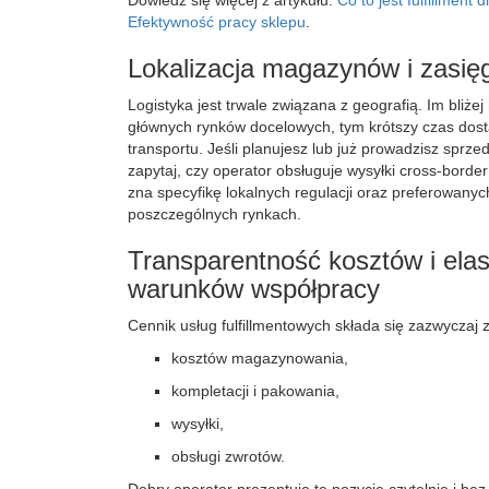
Dowiedz się więcej z artykułu:
Co to jest fulfillment
Efektywność pracy sklepu
.
Lokalizacja magazynów i zasię
Logistyka jest trwale związana z geografią. Im bliż
głównych rynków docelowych, tym krótszy czas dosta
transportu. Jeśli planujesz lub już prowadzisz sprze
zapytaj, czy operator obsługuje wysyłki cross-border
zna specyfikę lokalnych regulacji oraz preferowany
poszczególnych rynkach.
Transparentność kosztów i ela
warunków współpracy
Cennik usług fulfillmentowych składa się zazwyczaj 
kosztów magazynowania,
kompletacji i pakowania,
wysyłki,
obsługi zwrotów.