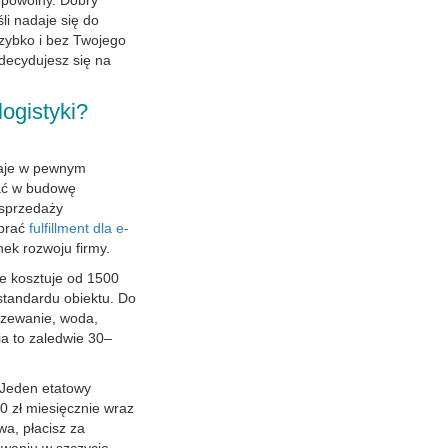
 powolny. Dobry
śli nadaje się do
zybko i bez Twojego
zdecydujesz się na
ogistyki?
taje w pewnym
ać w budowę
 sprzedaży
ybrać
fulfillment dla e-
nek rozwoju firmy.
 kosztuje od 1500
 standardu obiektu. Do
grzewanie, woda,
a to zaledwie 30–
 Jeden etatowy
 zł miesięcznie wraz
wa, płacisz za