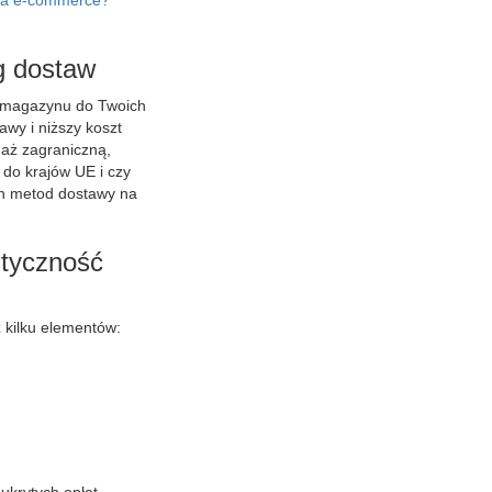
 dla e-commerce?
g dostaw
ej magazynu do Twoich
wy i niższy koszt
daż zagraniczną,
 do krajów UE i czy
ch metod dostawy na
styczność
z kilku elementów: