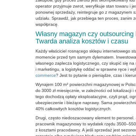
zakupów, gdy proces zwrotu jest skomplikowany lub
operator przyjmuje zwrot, weryfikuje stan towaru i je
ponownej sprzedaży, reintegruje go z magazynem s
udziału. Sprawdź, jak przebiega ten proces, zanim 
współpracę.
Własny magazyn czy outsourcing l
Twarda analiza kosztów i czasu
Każdy właściciel rosnącego sklepu internetowego s
momencie przed tym samym dylematem. Inwestow
własnego zaplecza logistycznego, czy skupić się na
i marketingu, a logistykę oddać w sprawne ręce i w
commerce
? Jest to pytanie o pieniądze, czas i kieru
Wynajem 100 m² powierzchni magazynowej w Polsce
do 3000 zł miesięcznie, w zależności od lokalizacji i
tego dochodzą opłaty eksploatacyjne, czyli prąd, o
ubezpieczenie i bieżące naprawy. Sama powierzchni
40% całkowitych kosztów logistycznych.
Drugi, często niedoszacowany element to personel.
pracownik magazynowy to wydatek rzędu 3500–5500
z kosztami pracodawcy. A jeśli sprzedaż jest sezono