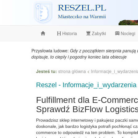
Reszel
Historia
Zabytki
Noclegi
Przysłowia ludowe:
Gdy z początkiem sierpnia panują 
dopisuje, to ciepły i pogodny koniec lata obiecuje
Jesteś tu:
strona główna
<
Informacje_i_wydarzeni
Reszel - Informacje_i_wydarzenia
Fulfillment dla E-Commer
Sprawdź BizFlow Logistic
Prowadzisz sklep internetowy i pakujesz paczki sam
doskonale, jak bardzo logistyka potrafi pochłonąć cza
commerce to odpowiedź na ten problem. To komple