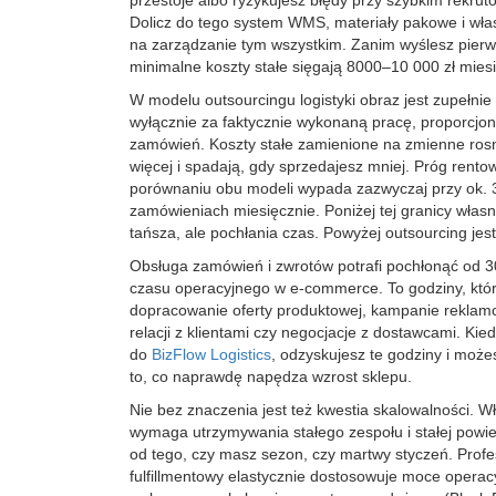
przestoje albo ryzykujesz błędy przy szybkim rekrut
Dolicz do tego system WMS, materiały pakowe i wł
na zarządzanie tym wszystkim. Zanim wyślesz pier
minimalne koszty stałe sięgają 8000–10 000 zł miesi
W modelu outsourcingu logistyki obraz jest zupełnie 
wyłącznie za faktycznie wykonaną pracę, proporcjo
zamówień. Koszty stałe zamienione na zmienne ros
więcej i spadają, gdy sprzedajesz mniej. Próg rento
porównaniu obu modeli wypada zazwyczaj przy ok.
zamówieniach miesięcznie. Poniżej tej granicy włas
tańsza, ale pochłania czas. Powyżej outsourcing jest
Obsługa zamówień i zwrotów potrafi pochłonąć od 
czasu operacyjnego w e-commerce. To godziny, któ
dopracowanie oferty produktowej, kampanie rekla
relacji z klientami czy negocjacje z dostawcami. Kie
do
BizFlow Logistics
, odzyskujesz te godziny i może
to, co naprawdę napędza wzrost sklepu.
Nie bez znaczenia jest też kwestia skalowalności. 
wymaga utrzymywania stałego zespołu i stałej powie
od tego, czy masz sezon, czy martwy styczeń. Profe
fulfillmentowy elastycznie dostosowuje moce opera