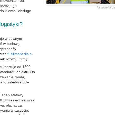
zamówienia – od
przez jego
fot. materiał 
o klienta i obsługę
ogistyki?
taje w pewnym
ać w budowę
 sprzedaży
ybrać
fulfillment dla e-
nek rozwoju firmy.
 kosztuje od 1500
 standardu obiektu. Do
grzewanie, woda,
a to zaledwie 30–
 Jeden etatowy
 zł miesięcznie wraz
wa, płacisz za
owaniu w szczycie.