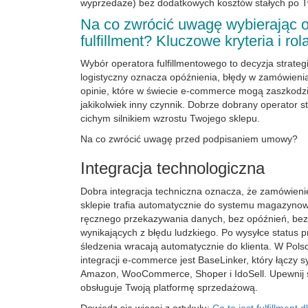
wyprzedaże) bez dodatkowych kosztów stałych po Tw
Na co zwrócić uwagę wybierając o
fulfillment? Kluczowe kryteria i rol
Wybór operatora fulfillmentowego to decyzja strategi
logistyczny oznacza opóźnienia, błędy w zamówieni
opinie, które w świecie e-commerce mogą zaszkodzi
jakikolwiek inny czynnik. Dobrze dobrany operator st
cichym silnikiem wzrostu Twojego sklepu.
Na co zwrócić uwagę przed podpisaniem umowy?
Integracja technologiczna
Dobra integracja techniczna oznacza, że zamówien
sklepie trafia automatycznie do systemu magazyno
ręcznego przekazywania danych, bez opóźnień, be
wynikających z błędu ludzkiego. Po wysyłce status p
śledzenia wracają automatycznie do klienta. W Pol
integracji e-commerce jest BaseLinker, który łączy 
Amazon, WooCommerce, Shoper i IdoSell. Upewnij s
obsługuje Twoją platformę sprzedażową.