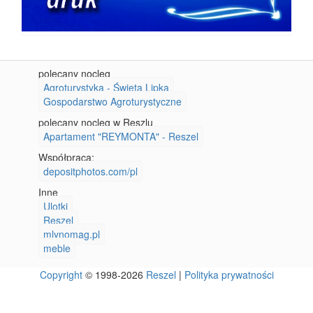
polecany nocleg
Agroturystyka - Święta Lipka
Gospodarstwo Agroturystyczne
polecany nocleg w Reszlu
Apartament "REYMONTA" - Reszel
Współpraca:
depositphotos.com/pl
Inne
Ulotki
Reszel
mlynomag.pl
meble
Copyright
© 1998-2026
Reszel
|
Polityka prywatności