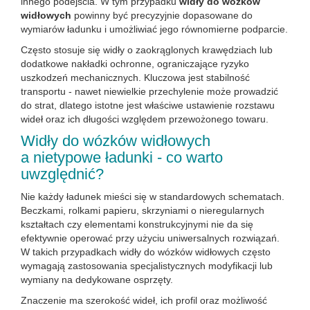
innego podejścia. W tym przypadku
widły do wózków
widłowych
powinny być precyzyjnie dopasowane do
wymiarów ładunku i umożliwiać jego równomierne podparcie.
Często stosuje się widły o zaokrąglonych krawędziach lub
dodatkowe nakładki ochronne, ograniczające ryzyko
uszkodzeń mechanicznych. Kluczowa jest stabilność
transportu - nawet niewielkie przechylenie może prowadzić
do strat, dlatego istotne jest właściwe ustawienie rozstawu
wideł oraz ich długości względem przewożonego towaru.
Widły do wózków widłowych
a nietypowe ładunki - co warto
uwzględnić?
Nie każdy ładunek mieści się w standardowych schematach.
Beczkami, rolkami papieru, skrzyniami o nieregularnych
kształtach czy elementami konstrukcyjnymi nie da się
efektywnie operować przy użyciu uniwersalnych rozwiązań.
W takich przypadkach widły do wózków widłowych często
wymagają zastosowania specjalistycznych modyfikacji lub
wymiany na dedykowane osprzęty.
Znaczenie ma szerokość wideł, ich profil oraz możliwość