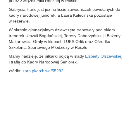
przez Związek Piłki Ręcznej w Polsce.
Gabrysia Haric jest już na liście zawodniczek powołanych do
kadry narodowej juniorek, a Laura Kalecińska pozostaje
w rezerwie.
W okresie gimnazjalnym dziewczęta trenowały pod okiem
trenerek Urszuli Bogdańskiej, Teresy Doborzyńskiej i Bożeny
Makarewicz. Grały w klubach LUKS Orlik oraz Ośrodku
Szkolenia Sportowego Młodzieży w Reszlu.
Mamy nadzieję, że piłkarki pójdą w ślady
Elżbiety Olszewskiej
i trafią do Kadry Narodowej Seniorek.
źródło:
zprp.pl/archiwa/55292