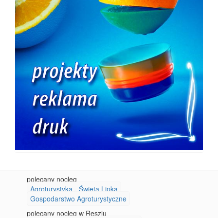
polecany nocleg
Agroturystyka - Święta Lipka
Gospodarstwo Agroturystyczne
polecany nocleg w Reszlu