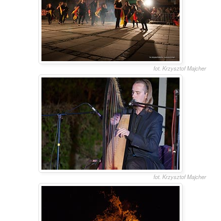
fot. Krzysztof Majcher
fot. Krzysztof Majcher