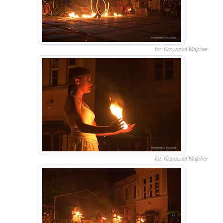
fot. Krzysztof Majcher
fot. Krzysztof Majcher