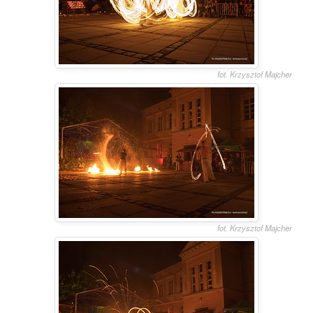
fot. Krzysztof Majcher
fot. Krzysztof Majcher