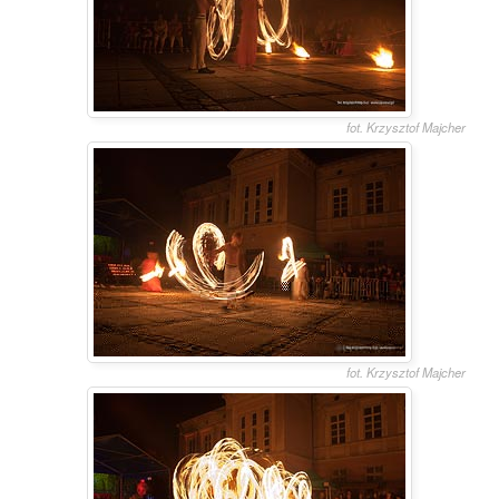
fot. Krzysztof Majcher
fot. Krzysztof Majcher