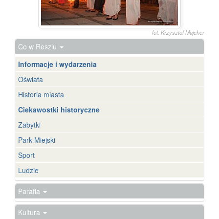
fot. Krzysztof Majcher
Co w Reszlu
Informacje i wydarzenia
Oświata
Historia miasta
Ciekawostki historyczne
Zabytki
Park Miejski
Sport
Ludzie
Parafia
Kultura