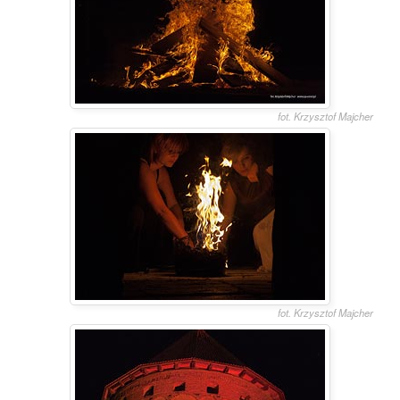
fot. Krzysztof Majcher
fot. Krzysztof Majcher