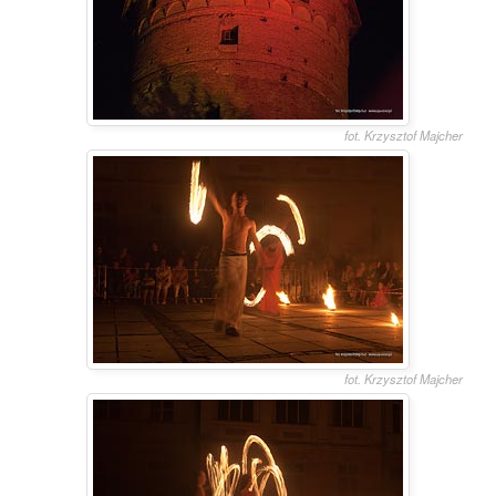
fot. Krzysztof Majcher
fot. Krzysztof Majcher