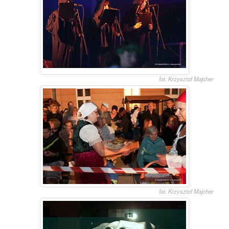
fot. Krzysztof Majcher
fot. Krzysztof Majcher