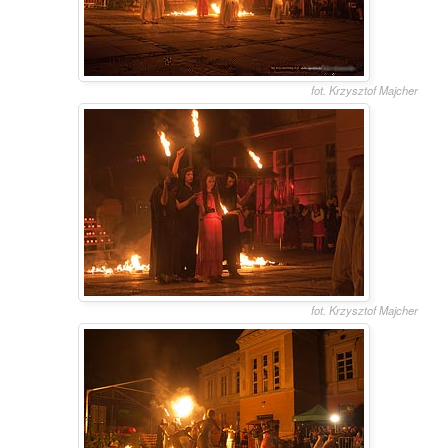
fot. Krzysztof Majcher
fot. Krzysztof Majcher