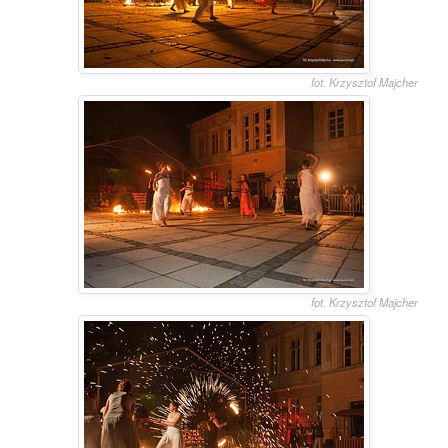
fot. Krzysztof Majcher
fot. Krzysztof Majcher