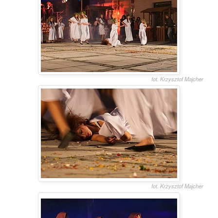
fot. Krzysztof Majcher
fot. Krzysztof Majcher