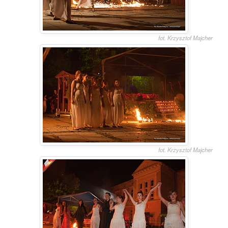
fot. Krzysztof Majcher
fot. Krzysztof Majcher