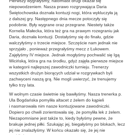
Pierwszy wygrałyśmy, natomiast drugi okazał się
niepowodzeniem. Nasza prawo rozgrywająca Daria
Świętochowska doznała kontuzji nogi, która wykluczyła ją
z dalszej gry. Następnego dnia mecze potoczyły się
podobnie. Były wygrane oraz przegrane. Niestety także
Kornelia Małecka, która też gra na prawym rozegraniu jak
Daria, doznała kontuzji. Dostałyśmy się do finału, gdzie
walczyłyśmy o trzecie miejsce. Szczęście nam jednak nie
sprzyjało , ponieważ przegrałyśmy mecz z Łukowem.
Zajęłyśmy IV miejsce. Jednak mogłyśmy pochwalić się Igą
Wicińską, która gra na środku, gdyż zajęła pierwsze miejsce
w kategorii najlepszej zawodniczki turnieju. Trenerzy
wszystkich drużyn biorących udział w rozgrywkach byli
zachwyceni naszą grą. Nie mogli uwierzyć, że trenujemy
tylko trzy lata.
W wolnym czasie świetnie się bawiłyśmy. Nasza trenerka p.
Ula Bogdańska pomyliła altacet z żelem do kąpieli
i nasmarowała nim nasze kontuzjowane zawodniczki.
Dopiero po chwili zorientowała się, że pomyliła lek z żelem.
Niezapomniane jest także to, kiedy byłyśmy pewne, że
brakuje jednej piłki. Szukając jej, biegałyśmy po blokach, lecz
jej nie znalazłyśmy. W końcu okazało się, że jej nie