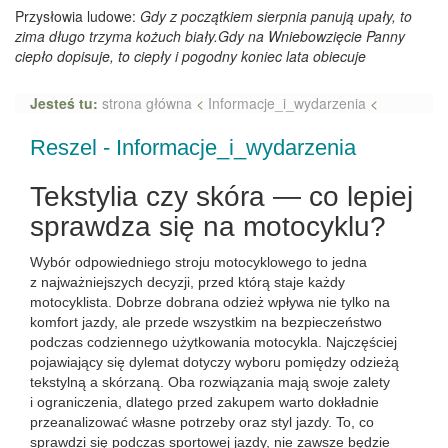
Przysłowia ludowe:
Gdy z początkiem sierpnia panują upały, to
zima długo trzyma kożuch biały.Gdy na Wniebowzięcie Panny
ciepło dopisuje, to ciepły i pogodny koniec lata obiecuje
Jesteś tu:
strona główna
<
Informacje_i_wydarzenia
<
Reszel - Informacje_i_wydarzenia
Tekstylia czy skóra — co lepiej
sprawdza się na motocyklu?
Wybór odpowiedniego stroju motocyklowego to jedna
z najważniejszych decyzji, przed którą staje każdy
motocyklista. Dobrze dobrana odzież wpływa nie tylko na
komfort jazdy, ale przede wszystkim na bezpieczeństwo
podczas codziennego użytkowania motocykla. Najczęściej
pojawiający się dylemat dotyczy wyboru pomiędzy odzieżą
tekstylną a skórzaną. Oba rozwiązania mają swoje zalety
i ograniczenia, dlatego przed zakupem warto dokładnie
przeanalizować własne potrzeby oraz styl jazdy. To, co
sprawdzi się podczas sportowej jazdy, nie zawsze będzie