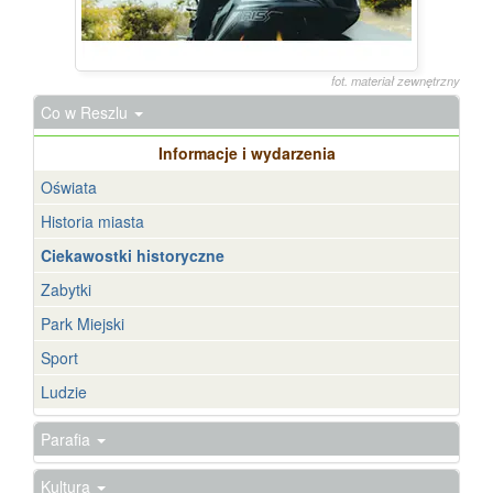
fot. materiał zewnętrzny
Co w Reszlu
Informacje i wydarzenia
Oświata
Historia miasta
Ciekawostki historyczne
Zabytki
Park Miejski
Sport
Ludzie
Parafia
Kultura