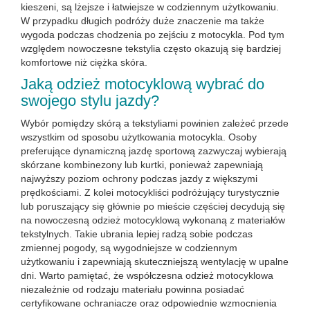
kieszeni, są lżejsze i łatwiejsze w codziennym użytkowaniu.
W przypadku długich podróży duże znaczenie ma także
wygoda podczas chodzenia po zejściu z motocykla. Pod tym
względem nowoczesne tekstylia często okazują się bardziej
komfortowe niż ciężka skóra.
Jaką odzież motocyklową wybrać do
swojego stylu jazdy?
Wybór pomiędzy skórą a tekstyliami powinien zależeć przede
wszystkim od sposobu użytkowania motocykla. Osoby
preferujące dynamiczną jazdę sportową zazwyczaj wybierają
skórzane kombinezony lub kurtki, ponieważ zapewniają
najwyższy poziom ochrony podczas jazdy z większymi
prędkościami. Z kolei motocykliści podróżujący turystycznie
lub poruszający się głównie po mieście częściej decydują się
na nowoczesną odzież motocyklową wykonaną z materiałów
tekstylnych. Takie ubrania lepiej radzą sobie podczas
zmiennej pogody, są wygodniejsze w codziennym
użytkowaniu i zapewniają skuteczniejszą wentylację w upalne
dni. Warto pamiętać, że współczesna odzież motocyklowa
niezależnie od rodzaju materiału powinna posiadać
certyfikowane ochraniacze oraz odpowiednie wzmocnienia