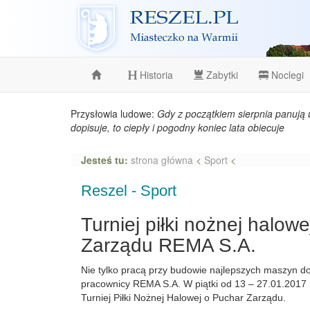
Reszel
Historia
Zabytki
Noclegi
Przysłowia ludowe:
Gdy z początkiem sierpnia panują 
dopisuje, to ciepły i pogodny koniec lata obiecuje
Jesteś tu:
strona główna
<
Sport
<
Reszel - Sport
Turniej piłki nożnej halow
Zarządu REMA S.A.
Nie tylko pracą przy budowie najlepszych maszyn d
pracownicy REMA S.A. W piątki od 13 – 27.01.2017
Turniej Piłki Nożnej Halowej o Puchar Zarządu.