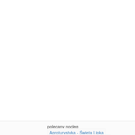
polecany nocleg
Agroturystyka - Święta Lipka