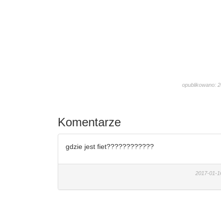
opublikowano: 2
993
Komentarze
gdzie jest fiet????????????
2017-01-16