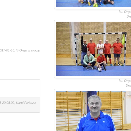
fot. Org
Dr
017-01-16, © Organizatorzy,
fot. Org
Dru
 20:08:02, Karol Pieksza