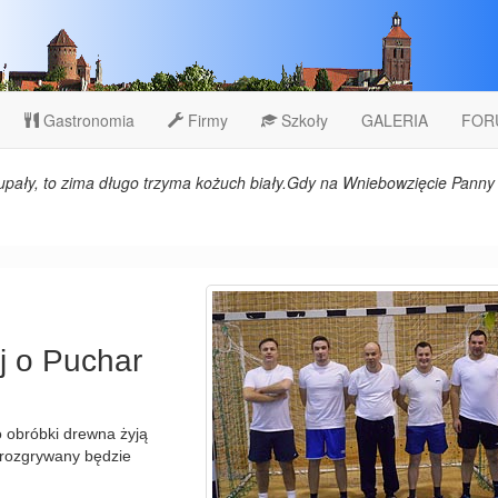
Gastronomia
Firmy
Szkoły
GALERIA
FOR
upały, to zima długo trzyma kożuch biały.Gdy na Wniebowzięcie Panny 
ej o Puchar
o obróbki drewna żyją
 rozgrywany będzie