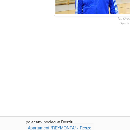
fot. Org
Sędzia
polecany nocleg w Reszlu
Apartament "REYMONTA" - Reszel