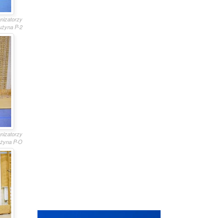
anizatorzy
użyna P-2
anizatorzy
żyna P-O