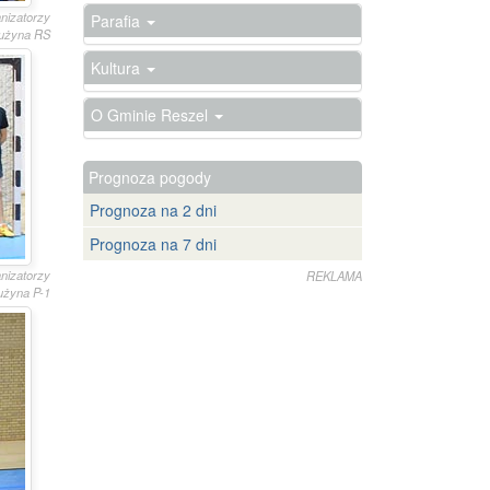
anizatorzy
Parafia
użyna RS
Kultura
O Gminie Reszel
Prognoza pogody
Prognoza na 2 dni
Prognoza na 7 dni
anizatorzy
REKLAMA
użyna P-1