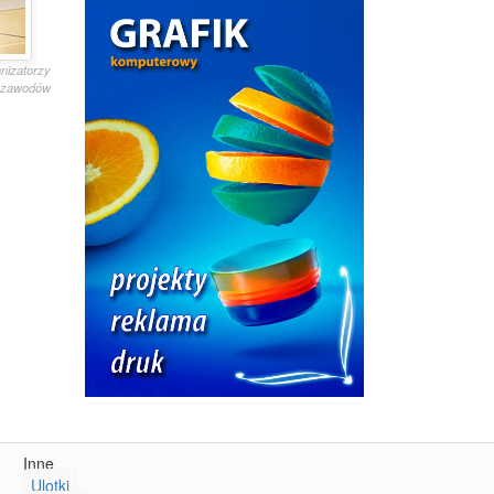
anizatorzy
 zawodów
Inne
Ulotki