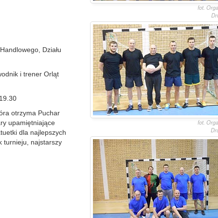
fot. Org
Dr
 Handlowego, Działu
odnik i trener Orląt
 19.30
tóra otrzyma Puchar
fot. Org
ry upamiętniające
Dr
tuetki dla najlepszych
turnieju, najstarszy