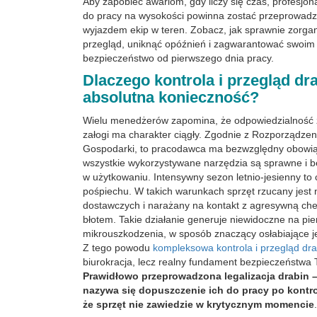
Aby zapobiec awariom, gdy liczy się czas, profesjon
do pracy na wysokości powinna zostać przeprowadz
wyjazdem ekip w teren. Zobacz, jak sprawnie zorg
przegląd, uniknąć opóźnień i zagwarantować swoi
bezpieczeństwo od pierwszego dnia pracy.
Dlaczego kontrola i przegląd dra
absolutna konieczność?
Wielu menedżerów zapomina, że odpowiedzialność 
załogi ma charakter ciągły. Zgodnie z Rozporządzen
Gospodarki, to pracodawca ma bezwzględny obowią
wszystkie wykorzystywane narzędzia są sprawne i 
w użytkowaniu. Intensywny sezon letnio-jesienny to 
pośpiechu. W takich warunkach sprzęt rzucany jes
dostawczych i narażany na kontakt z agresywną ch
błotem. Takie działanie generuje niewidoczne na pie
mikrouszkodzenia, w sposób znaczący osłabiające j
Z tego powodu
kompleksowa kontrola i przegląd dra
biurokracja, lecz realny fundament bezpieczeństwa
Prawidłowo przeprowadzona legalizacja drabin –
nazywa się dopuszczenie ich do pracy po kontro
że sprzęt nie zawiedzie w krytycznym momencie
.