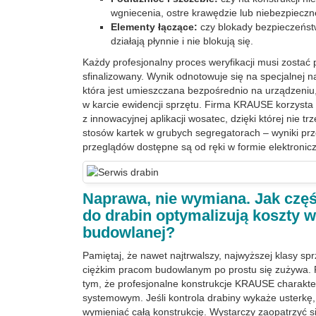
wgniecenia, ostre krawędzie lub niebezpieczn
Elementy łączące:
czy blokady bezpieczeńst
działają płynnie i nie blokują się.
Każdy profesjonalny proces weryfikacji musi zostać
sfinalizowany. Wynik odnotowuje się na specjalnej na
która jest umieszczana bezpośrednio na urządzeniu,
w karcie ewidencji sprzętu. Firma KRAUSE korzysta
z innowacyjnej aplikacji wosatec, dzięki której nie 
stosów kartek w grubych segregatorach – wyniki p
przeglądów dostępne są od ręki w formie elektronicz
Naprawa, nie wymiana. Jak czę
do drabin optymalizują koszty w
budowlanej?
Pamiętaj, że nawet najtrwalszy, najwyższej klasy s
ciężkim pracom budowlanym po prostu się zużywa. 
tym, że profesjonalne konstrukcje KRAUSE charakte
systemowym. Jeśli kontrola drabiny wykaże usterkę
wymieniać całą konstrukcję. Wystarczy zaopatrzyć 