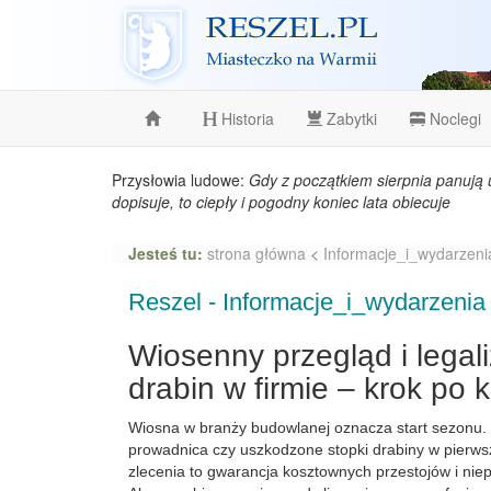
Reszel
Historia
Zabytki
Noclegi
Przysłowia ludowe:
Gdy z początkiem sierpnia panują 
dopisuje, to ciepły i pogodny koniec lata obiecuje
Jesteś tu:
strona główna
<
Informacje_i_wydarzeni
Reszel - Informacje_i_wydarzenia
Wiosenny przegląd i legal
drabin w firmie – krok po 
Wiosna w branży budowlanej oznacza start sezonu
prowadnica czy uszkodzone stopki drabiny w pierw
zlecenia to gwarancja kosztownych przestojów i nie