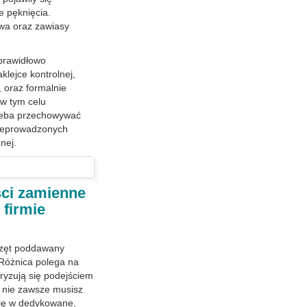
e pęknięcia.
wa oraz zawiasy
 prawidłowo
klejce kontrolnej,
 oraz formalnie
 w tym celu
trzeba przechowywać
rzeprowadzonych
nej.
ści zamienne
 firmie
przęt poddawany
Różnica polega na
ryzują się podejściem
, nie zawsze musisz
się w dedykowane,