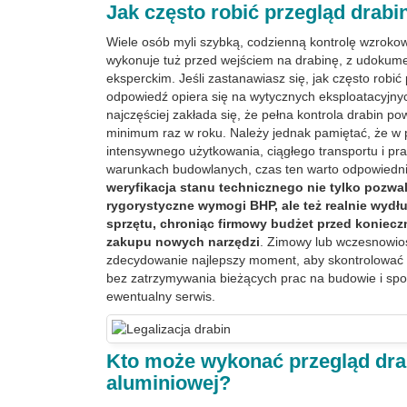
Jak często robić przegląd drabi
Wiele osób myli szybką, codzienną kontrolę wzrokow
wykonuje tuż przed wejściem na drabinę, z udok
eksperckim. Jeśli zastanawiasz się, jak często robić
odpowiedź opiera się na wytycznych eksploatacyjny
najczęściej zakłada się, że pełna kontrola drabin p
minimum raz w roku. Należy jednak pamiętać, że w
intensywnego użytkowania, ciągłego transportu i pr
warunkach budowlanych, czas ten warto odpowiedni
weryfikacja stanu technicznego nie tylko pozwal
rygorystyczne wymogi BHP, ale też realnie wyd
sprzętu, chroniąc firmowy budżet przed koniec
zakupu nowych narzędzi
. Zimowy lub wczesnowios
zdecydowanie najlepszy moment, aby skontrolować 
bez zatrzymywania bieżących prac na budowie i spo
ewentualny serwis.
Kto może wykonać przegląd dra
aluminiowej
?