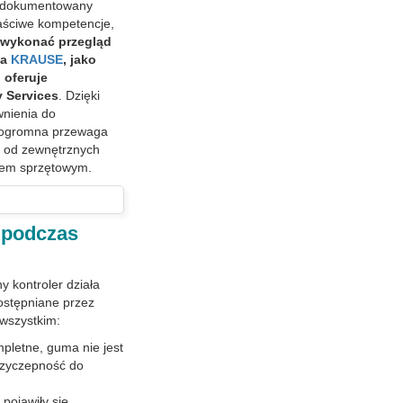
 udokumentowany
łaściwe kompetencje,
 wykonać przegląd
ka
KRAUSE
, jako
 oferuje
y Services
. Dzięki
wnienia do
o ogromna przewaga
ię od zewnętrznych
zem sprzętowym.
 podczas
y kontroler działa
dostępniane przez
 wszystkim:
pletne, guma nie jest
przyczepność do
 pojawiły się