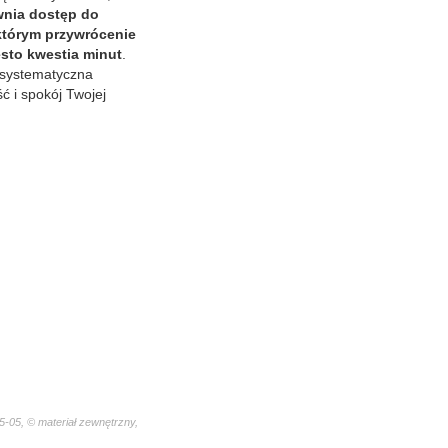
nia dostęp do
którym przywrócenie
ęsto kwestia minut
.
 systematyczna
ć i spokój Twojej
-05, © materiał zewnętrzny,