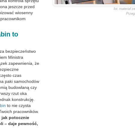
alna kontrola sprzętu
ona jeszcze przed
fot. materiał 
anizować wiosenny
Przeg
m pracownikom
bin to
za bezpieczeństwo
iem Ministra
zek zapewnienia, że
bezpieczne
często czas
t na paki samochodów
emią budowlaną czy
rwszy rzut oka
ednak konstrukcję.
bin
to nie czysta
 Twoich pracowników.
 jak potocznie
li – daje pewność,