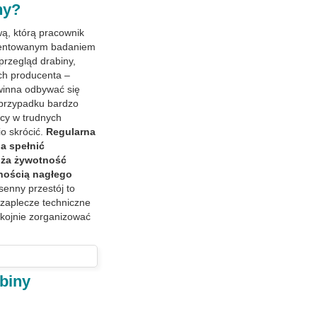
ny
?
ą, którą pracownik
umentowanym badaniem
 przegląd drabiny,
ch producenta –
owinna odbywać się
 przypadku bardzo
acy w trudnych
o skrócić.
Regularna
a spełnić
łuża żywotność
znością nagłego
enny przestój to
zaplecze techniczne
kojnie zorganizować
biny