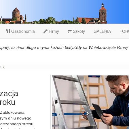
Gastronomia
Firmy
Szkoły
GALERIA
FOR
upały, to zima długo trzyma kożuch biały.Gdy na Wniebowzięcie Panny 
a
<
izacja
kroku
. Zablokowana
szym dniu nowego
potrzebnego stresu.