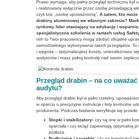
Prawo wymaga, aby pełny przegląd techniczny był
i realizowany wyłącznie przez osobę posiadającą w
czyli tzw. „osobę upoważnioną”.
A zatem, kto może
drabiny aluminiowej we własnym zakresie? Mar
rynkowy lider stawiający na edukację i wsparcie,
specjalistyczne szkolenia w ramach usług Safet
nim to Twoi pracownicy mogą zdobyć oficjalne upra
samodzielnego wykonywania takich przeglądów. T
i wygoda – optymalizujesz koszty, uniezależniasz s
audytorów i masz pełną kontrolę nad swoim zaplec
Przegląd drabin
– na co uważać
audytu?
Aby przegląd drabin był w pełni rzetelny, upoważnion
w oparciu o precyzyjne instrukcje i listy kontrolne u
producenta. Podczas badania weryfikuje się przede
Stopki i stabilizatory:
czy są one w pełni kom
sparciała i czy wciąż zapewniają optymalną 
podłoża.
Podłużnice i szczeble:
czy na konstrukcji nie