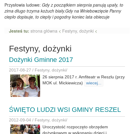
Przysłowia ludowe:
Gdy z początkiem sierpnia panują upały, to
zima długo trzyma kożuch biały.Gdy na Wniebowzięcie Panny
ciepło dopisuje, to ciepły i pogodny koniec lata obiecuje
Jesteś tu:
strona główna
<
Festyny, dożynki
<
Festyny, dożynki
Dożynki Gminne 2017
2017-08-27 /
Festyny, dożynki
/
26 sierpnia 2017 r. Amfiteatr w Reszlu (przy
MOK ul. Mickiewicza)
wiecej...
ŚWIĘTO LUDZI WSI GMINY RESZEL
2012-09-04 /
Festyny, dożynki
/
Uroczystość rozpoczęto obrzędem
dożynkowym w wykonaniu dzieci i