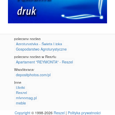
polecany nocleg
Agroturystyka - Święta Lipka
Gospodarstwo Agroturystyczne
polecany nocleg w Reszlu
Apartament "REYMONTA" - Reszel
Współpraca:
depositphotos.com/pl
Inne
Ulotki
Reszel
mlynomag.pl
meble
Copyright
© 1998-2026
Reszel
|
Polityka prywatności