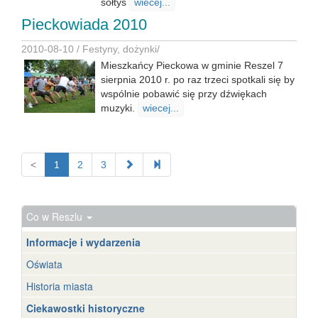
sołtys
wiecej...
Pieckowiada 2010
2010-08-10 /
Festyny, dożynki
/
Mieszkańcy Pieckowa w gminie Reszel 7
sierpnia 2010 r. po raz trzeci spotkali się by
wspólnie pobawić się przy dźwiękach
muzyki.
wiecej...
<
1
2
3
Co w Reszlu
Informacje i wydarzenia
Oświata
Historia miasta
Ciekawostki historyczne