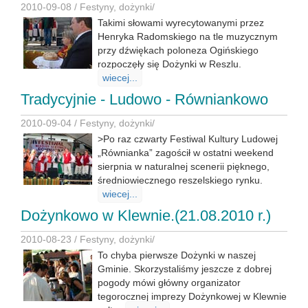
2010-09-08 /
Festyny, dożynki
/
Takimi słowami wyrecytowanymi przez
Henryka Radomskiego na tle muzycznym
przy dźwiękach poloneza Ogińskiego
rozpoczęły się Dożynki w Reszlu.
wiecej...
Tradycyjnie - Ludowo - Równiankowo
2010-09-04 /
Festyny, dożynki
/
>Po raz czwarty Festiwal Kultury Ludowej
„Równianka” zagościł w ostatni weekend
sierpnia w naturalnej scenerii pięknego,
średniowiecznego reszelskiego rynku.
wiecej...
Dożynkowo w Klewnie.(21.08.2010 r.)
2010-08-23 /
Festyny, dożynki
/
To chyba pierwsze Dożynki w naszej
Gminie. Skorzystaliśmy jeszcze z dobrej
pogody mówi główny organizator
tegorocznej imprezy Dożynkowej w Klewnie