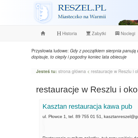
Reszel
Historia
Zabytki
Noclegi
Przysłowia ludowe:
Gdy z początkiem sierpnia panują 
dopisuje, to ciepły i pogodny koniec lata obiecuje
Jesteś tu:
strona główna
<
restauracje w Reszlu i o
restauracje w Reszlu i oko
Kasztan restauracja kawa pub
ul. Płowce 1, tel. 89 755 01 51, kasztanreszel@