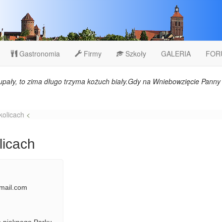
Gastronomia
Firmy
Szkoły
GALERIA
FOR
upały, to zima długo trzyma kożuch biały.Gdy na Wniebowzięcie Panny 
kolicach
<
licach
gmail.com