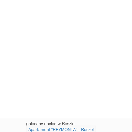
polecany nocleg w Reszlu
Apartament "REYMONTA" - Reszel