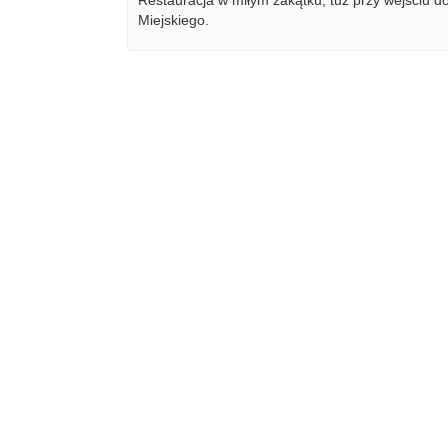
Restauracja w miłym zakątku, tuż przy wejściu d
Miejskiego.