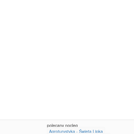
polecany nocleg
Agroturystyka - Święta Lipka