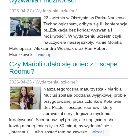
wyzwania i możliwości
2026-04-27 /
Wydarzenia_szkolne
/
22 kwietnia w Olsztynie, w Parku Naukowo-
Technologicznym, odbyła się III konferencja
pt.„Edukacja bez końca: wyzwania i
możliwości”. W wydarzeniu uczestniczyli
nauczyciele naszej szkoły: Panie Monika
Małolepsza i Aleksandra Woźniak oraz Pan Robert
Mieszkowski.
wiecej...
Czy Marioli udało się uciec z Escape
Roomu?
2026-04-26 /
Wydarzenia_szkolne
/
Nasza tegoroczna maturzystka - Mariola
Muciuś została poddana wyjątkowej próbie
przygotowanej przez członków Koła Gier
Bez Prądu – escape roomowi, który
sprawdzał spryt, logiczne myślenie i
kreatywność. Scenariusz był prosty, ale napięcie rosło z
każdą minutą: miała tylko 30 minut, by wydostać się z
„internatu”… albo zostać tam na zawsze.
wiecej...