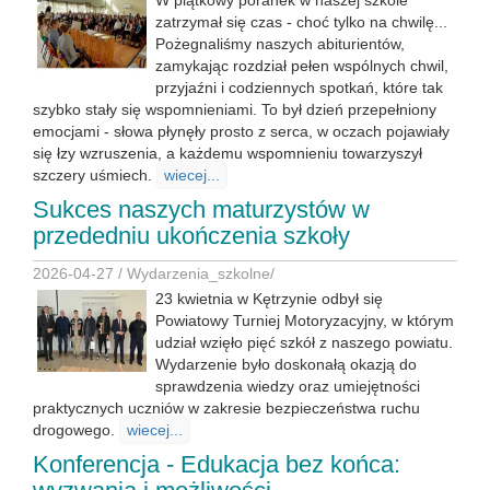
W piątkowy poranek w naszej szkole
zatrzymał się czas - choć tylko na chwilę...
Pożegnaliśmy naszych abiturientów,
zamykając rozdział pełen wspólnych chwil,
przyjaźni i codziennych spotkań, które tak
szybko stały się wspomnieniami. To był dzień przepełniony
emocjami - słowa płynęły prosto z serca, w oczach pojawiały
się łzy wzruszenia, a każdemu wspomnieniu towarzyszył
szczery uśmiech.
wiecej...
Sukces naszych maturzystów w
przededniu ukończenia szkoły
2026-04-27 /
Wydarzenia_szkolne
/
23 kwietnia w Kętrzynie odbył się
Powiatowy Turniej Motoryzacyjny, w którym
udział wzięło pięć szkół z naszego powiatu.
Wydarzenie było doskonałą okazją do
sprawdzenia wiedzy oraz umiejętności
praktycznych uczniów w zakresie bezpieczeństwa ruchu
drogowego.
wiecej...
Konferencja - Edukacja bez końca: