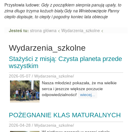
Przysłowia ludowe:
Gdy z początkiem sierpnia panują upały, to
zima długo trzyma kożuch biały.Gdy na Wniebowzięcie Panny
ciepło dopisuje, to ciepły i pogodny koniec lata obiecuje
Jesteś tu:
strona główna
<
Wydarzenia_szkolne
<
Wydarzenia_szkolne
Stażyści z misją: Czysta planeta przede
wszystkim
2026-05-07 /
Wydarzenia_szkolne
/
Nasza młodzież pokazała, że ma wielkie
serca i jeszcze większe poczucie
odpowiedzialności!
wiecej...
POŻEGNANIE KLAS MATURALNYCH
2026-04-28 /
Wydarzenia_szkolne
/