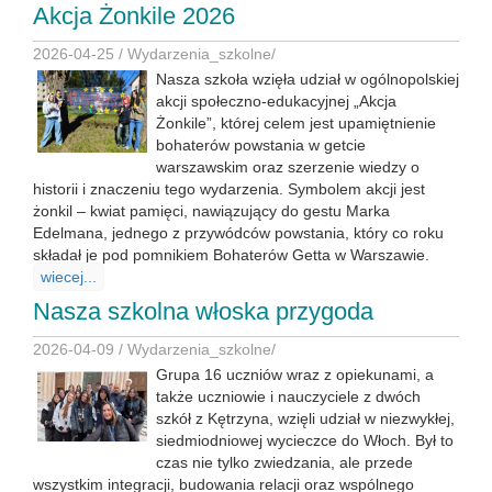
Akcja Żonkile 2026
2026-04-25 /
Wydarzenia_szkolne
/
Nasza szkoła wzięła udział w ogólnopolskiej
akcji społeczno-edukacyjnej „Akcja
Żonkile”, której celem jest upamiętnienie
bohaterów powstania w getcie
warszawskim oraz szerzenie wiedzy o
historii i znaczeniu tego wydarzenia. Symbolem akcji jest
żonkil – kwiat pamięci, nawiązujący do gestu Marka
Edelmana, jednego z przywódców powstania, który co roku
składał je pod pomnikiem Bohaterów Getta w Warszawie.
wiecej...
Nasza szkolna włoska przygoda
2026-04-09 /
Wydarzenia_szkolne
/
Grupa 16 uczniów wraz z opiekunami, a
także uczniowie i nauczyciele z dwóch
szkół z Kętrzyna, wzięli udział w niezwykłej,
siedmiodniowej wycieczce do Włoch. Był to
czas nie tylko zwiedzania, ale przede
wszystkim integracji, budowania relacji oraz wspólnego