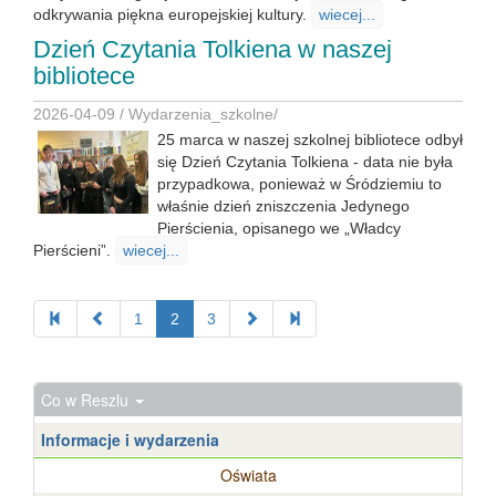
odkrywania piękna europejskiej kultury.
wiecej...
Dzień Czytania Tolkiena w naszej
bibliotece
2026-04-09 /
Wydarzenia_szkolne
/
25 marca w naszej szkolnej bibliotece odbył
się Dzień Czytania Tolkiena - data nie była
przypadkowa, ponieważ w Śródziemiu to
właśnie dzień zniszczenia Jedynego
Pierścienia, opisanego we „Władcy
Pierścieni”.
wiecej...
1
2
3
Co w Reszlu
Informacje i wydarzenia
Oświata