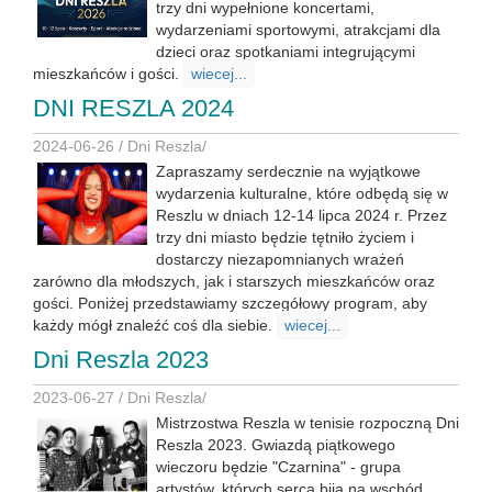
trzy dni wypełnione koncertami,
wydarzeniami sportowymi, atrakcjami dla
dzieci oraz spotkaniami integrującymi
mieszkańców i gości.
wiecej...
DNI RESZLA 2024
2024-06-26 /
Dni Reszla
/
Zapraszamy serdecznie na wyjątkowe
wydarzenia kulturalne, które odbędą się w
Reszlu w dniach 12-14 lipca 2024 r. Przez
trzy dni miasto będzie tętniło życiem i
dostarczy niezapomnianych wrażeń
zarówno dla młodszych, jak i starszych mieszkańców oraz
gości. Poniżej przedstawiamy szczegółowy program, aby
każdy mógł znaleźć coś dla siebie.
wiecej...
Dni Reszla 2023
2023-06-27 /
Dni Reszla
/
Mistrzostwa Reszla w tenisie rozpoczną Dni
Reszla 2023. Gwiazdą piątkowego
wieczoru będzie "Czarnina" - grupa
artystów, których serca biją na wschód.