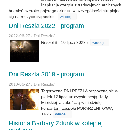
Inspiracje czerpią z tradycyjnych etnicznych
brzmień szeroko pojętego orientu, w szczególności skupiając
się na muzyce cygańskiej.
wiecej...
Dni Reszla 2022 - program
2022-06-27 /
Dni Reszla
/
Reszel 8 - 10 lipca 2022 r.
wiecej...
Dni Reszla 2019 - program
2019-06-27 /
Dni Reszla
/
Tegoroczne DNI RESZLA rozpoczną się w
piątek 12 lipca uroczystą sesją Rady
Miejskiej, a zakończą w niedzielę
koncertem zespołu POPARZENI KAWĄ
TRZY
wiecej...
Historia Barbary Zdunk w kolejnej