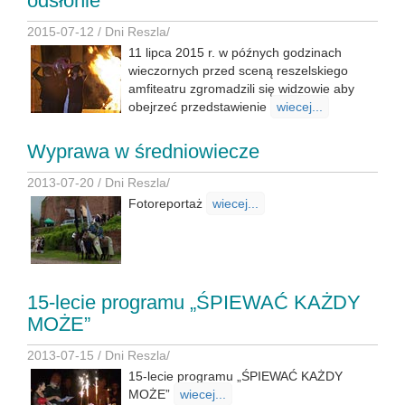
odsłonie
2015-07-12 /
Dni Reszla
/
11 lipca 2015 r. w późnych godzinach
wieczornych przed sceną reszelskiego
amfiteatru zgromadzili się widzowie aby
obejrzeć przedstawienie
wiecej...
Wyprawa w średniowiecze
2013-07-20 /
Dni Reszla
/
Fotoreportaż
wiecej...
15-lecie programu „ŚPIEWAĆ KAŻDY
MOŻE”
2013-07-15 /
Dni Reszla
/
15-lecie programu „ŚPIEWAĆ KAŻDY
MOŻE”
wiecej...