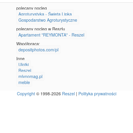
polecany nocleg
Agroturystyka - Święta Lipka
Gospodarstwo Agroturystyczne
polecany nocleg w Reszlu
Apartament "REYMONTA" - Reszel
Współpraca:
depositphotos.com/pl
Inne
Ulotki
Reszel
mlynomag.pl
meble
Copyright
© 1998-2026
Reszel
|
Polityka prywatności