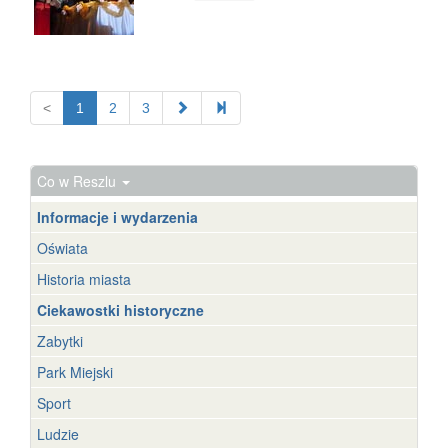
<
1
2
3
Co w Reszlu
Informacje i wydarzenia
Oświata
Historia miasta
Ciekawostki historyczne
Zabytki
Park Miejski
Sport
Ludzie