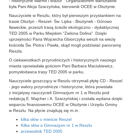
- historyczne Warmii i Mazur". Organizatorem warsztatów
była Pani Alicja Szarzyńska, kierownik OCEE w Olsztynie.
Nauczyciele w Reszlu, który był pierwszym przystankiem na
trasie Olsztyn - Reszel- Św. Lipka - Bisztynek - Górowo
Iławeckie, przeszli trasą ścieżki ekologiczno - dydaktycznej
TED 2005 w Parku Miejskim "Zielona Dolina". Dzięki
uprzejmości Pana Wojciecha Gbiorczyka weszli na wieżę
kościoła Św. Piotra i Pawła, skąd mogli podziwiać panoramę
Reszla.
O ciekawostkach przyrodniczych i historycznych naszego
miasta opowiadała gościom Pani Barbara Maciukiewicz,
pomysłodawca trasy TED 2005 w parku.
Nauczyciele goszczący w Reszlu otrzymali płytę CD - Reszel
- jego walory przyrodnicze i historyczne, która powstała
z inicjatywy nauczycieli Gimnazjum nr 1 w Reszlu pod
redakcją E. Majcher i A. Szarzyńskiej i została wydana dzięki
wsparciu finansowemu OCEE w Olsztynie i Urzędu Gminy
w Reszlu. Na płycie znajdują się m.in.
kilka słów o mieście Reszel
Kilka słów o Gimnazjum nr 1 w Reszlu
przewodnik TED 2005