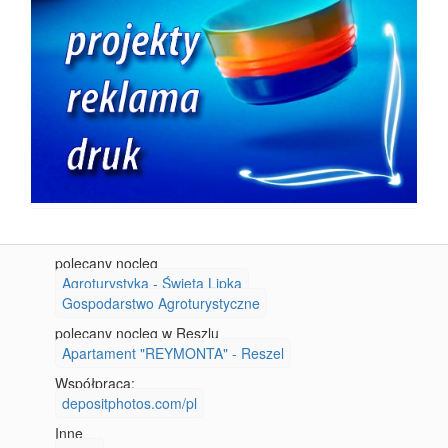
polecany nocleg
Agroturystyka - Święta Lipka
Gospodarstwo Agroturystyczne
polecany nocleg w Reszlu
Apartament "REYMONTA" - Reszel
Współpraca:
depositphotos.com/pl
Inne