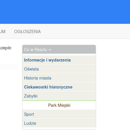
UM
OGŁOSZENIA
ciepło
Co w Reszlu
Informacje i wydarzenia
Oświata
Historia miasta
Ciekawostki historyczne
Zabytki
Park Miejski
Sport
Ludzie