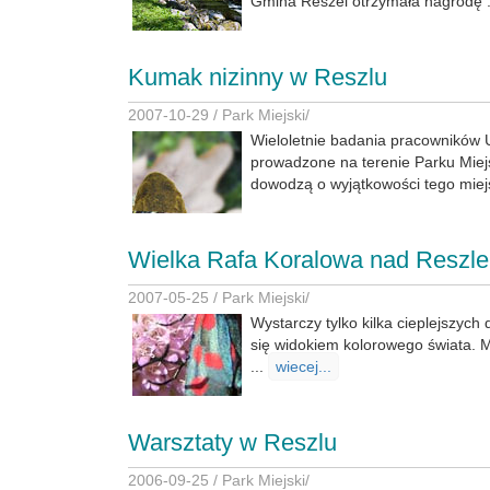
Gmina Reszel otrzymała nagrodę .
Kumak nizinny w Reszlu
2007-10-29 /
Park Miejski
/
Wieloletnie badania pracowników
prowadzone na terenie Parku Miej
dowodzą o wyjątkowości tego mie
Wielka Rafa Koralowa nad Reszl
2007-05-25 /
Park Miejski
/
Wystarczy tylko kilka cieplejszych
się widokiem kolorowego świata. M
...
wiecej...
Warsztaty w Reszlu
2006-09-25 /
Park Miejski
/