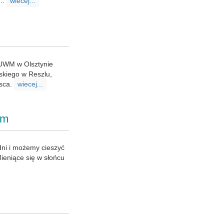
..
wiecej...
 UWM w Olsztynie
skiego w Reszlu,
jsca.
wiecej...
em
 dni i możemy cieszyć
ieniące się w słońcu