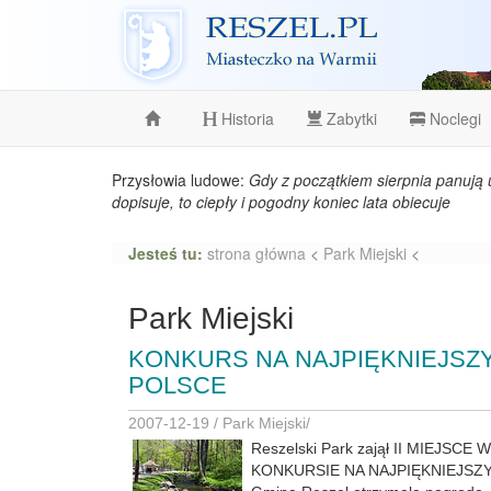
Reszel
Historia
Zabytki
Noclegi
Przysłowia ludowe:
Gdy z początkiem sierpnia panują 
dopisuje, to ciepły i pogodny koniec lata obiecuje
Jesteś tu:
strona główna
<
Park Miejski
<
Park Miejski
KONKURS NA NAJPIĘKNIEJSZ
POLSCE
2007-12-19 /
Park Miejski
/
Reszelski Park zajął II MIEJS
KONKURSIE NA NAJPIĘKNIEJSZ