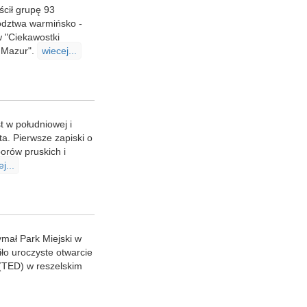
ścił grupę 93
wództwa warmińsko -
 "Ciekawostki
i Mazur".
wiecej...
t w południowej i
a. Pierwsze zapiski o
orów pruskich i
j...
ymał Park Miejski w
ło uroczyste otwarcie
 (TED) w reszelskim