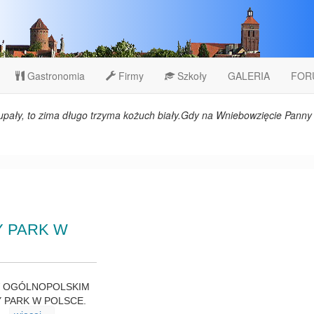
Gastronomia
Firmy
Szkoły
GALERIA
FOR
upały, to zima długo trzyma kożuch biały.Gdy na Wniebowzięcie Panny 
Y PARK W
CE W OGÓLNOPOLSKIM
Y PARK W POLSCE.