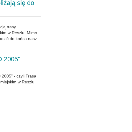
iżają się do
cją trasy
skim w Reszlu. Mimo
adzić do końca nasz
D 2005"
 2005" - czyli Trasa
 miejskim w Reszlu