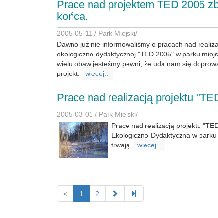
Prace nad projektem TED 2005 zbl
końca.
2005-05-11 /
Park Miejski
/
Dawno już nie informowaliśmy o pracach nad realiza
ekologiczno-dydaktycznej "TED 2005" w parku miej
wielu obaw jesteśmy pewni, że uda nam się doprow
projekt.
wiecej...
Prace nad realizacją projektu "TE
2005-03-01 /
Park Miejski
/
Prace nad realizacją projektu "TED
Ekologiczno-Dydaktyczna w parku
trwają.
wiecej...
<
1
2