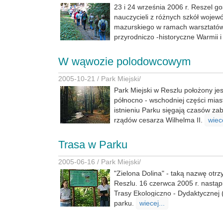
23 i 24 września 2006 r. Reszel go
nauczycieli z różnych szkół woje
mazurskiego w ramach warsztatów
przyrodniczo -historyczne Warmii 
W wąwozie polodowcowym
2005-10-21 /
Park Miejski
/
Park Miejski w Reszlu położony jes
północno - wschodniej części miast
istnieniu Parku sięgają czasów zab
rządów cesarza Wilhelma II.
wiece
Trasa w Parku
2005-06-16 /
Park Miejski
/
"Zielona Dolina" - taką nazwę otrz
Reszlu. 16 czerwca 2005 r. nastąpi
Trasy Ekologiczno - Dydaktycznej
parku.
wiecej...