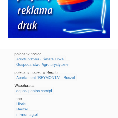
polecany nocleg
Agroturystyka - Święta Lipka
Gospodarstwo Agroturystyczne
polecany nocleg w Reszlu
Apartament "REYMONTA" - Reszel
Współpraca:
depositphotos.com/pl
Inne
Ulotki
Reszel
mlynomag.pl