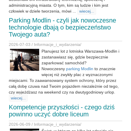
administracyjną miasta. O tym, kim są ludzie i kim jest
człowiek w dziele tworzenia, mówi ...
wiecej...
Parking Modlin - czyli jak nowoczesne
technologie dbają o bezpieczeństwo
Twojego auta?
2026-07-03 /
Informacje_i_wydarzenia
/
Planujesz lot z lotniska Warszawa-Modlin i
zastanawiasz się, gdzie bezpiecznie
zaparkować samochód?
Nowoczesny
parking Modlin
to znacznie
więcej niż zwykły plac z wyznaczonymi
miejscami. To zaawansowany system ochrony, który przez
całą dobę czuwa nad Twoim pojazdem niezależnie od tego,
czy wyjeżdżasz na weekend czy na dwutygodniowy urlop.
wiecej...
Kompetencje przyszłości - czego dziś
powinno uczyć dobre liceum
2026-06-09 /
Informacje_i_wydarzenia
/