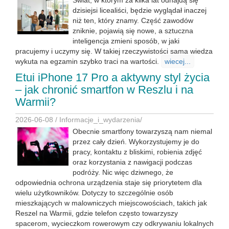
Świat, w którym za kilka lat odnajdą się
dzisiejsi licealiści, będzie wyglądał inaczej
niż ten, który znamy. Część zawodów
zniknie, pojawią się nowe, a sztuczna
inteligencja zmieni sposób, w jaki
pracujemy i uczymy się. W takiej rzeczywistości sama wiedza
wykuta na egzamin szybko traci na wartości.
wiecej...
Etui iPhone 17 Pro a aktywny styl życia
– jak chronić smartfon w Reszlu i na
Warmii?
2026-06-08 /
Informacje_i_wydarzenia
/
Obecnie smartfony towarzyszą nam niemal
przez cały dzień. Wykorzystujemy je do
pracy, kontaktu z bliskimi, robienia zdjęć
oraz korzystania z nawigacji podczas
podróży. Nic więc dziwnego, że
odpowiednia ochrona urządzenia staje się priorytetem dla
wielu użytkowników. Dotyczy to szczególnie osób
mieszkających w malowniczych miejscowościach, takich jak
Reszel na Warmii, gdzie telefon często towarzyszy
spacerom, wycieczkom rowerowym czy odkrywaniu lokalnych