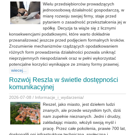
Wielu przedsiębiorców prowadzących
jednoosobową działalność gospodarczą, w
miarę rozwoju swojej firmy, staje przed
pytaniem o zasadność przekształcenia jej w
spółkę. Decyzja ta wiąże się z licznymi
konsekwencjami podatkowymi, które warto dokładnie
przeanalizować jeszcze przed podjęciem formalnych kroków.
Zrozumienie mechanizmów rządzących opodatkowaniem
różnych form prowadzenia działalności pozwala uniknąć
nieprzyjemnych niespodzianek oraz w pełni wykorzystać
potencjalne korzyści wynikające ze zmiany formy prawnej.
wiecej...
Rozwój Reszla w świetle dostępności
komunikacyjnej
2026-07-08 /
Informacje_i_wydarzenia
/
Reszel, jako miasto, jest dziełem ludzi
znanych, ale przede wszystkim tych, dziś
nam zupełnie nieznanych. Jedni i drudzy,
zakładając miasto, włożyli swoją myśl i
pracę. Przez całe pokolenia, prawie 700 lat,
doskonalili oni infrastrukturę techniczną, społeczną i