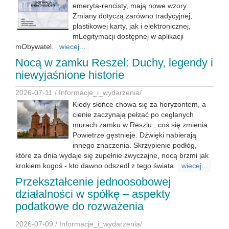
emeryta-rencisty, mają nowe wzory.
Zmiany dotyczą zarówno tradycyjnej,
plastikowej karty, jak i elektronicznej,
mLegitymacji dostępnej w aplikacji
mObywatel.
wiecej...
Nocą w zamku Reszel: Duchy, legendy i
niewyjaśnione historie
2026-07-11 /
Informacje_i_wydarzenia
/
Kiedy słońce chowa się za horyzontem, a
cienie zaczynają pełzać po ceglanych
murach zamku w Reszlu , coś się zmienia.
Powietrze gęstnieje. Dźwięki nabierają
innego znaczenia. Skrzypienie podłóg,
które za dnia wydaje się zupełnie zwyczajne, nocą brzmi jak
krokiem kogoś - kto dawno odszedł z tego świata.
wiecej...
Przekształcenie jednoosobowej
działalności w spółkę – aspekty
podatkowe do rozważenia
2026-07-09 /
Informacje_i_wydarzenia
/