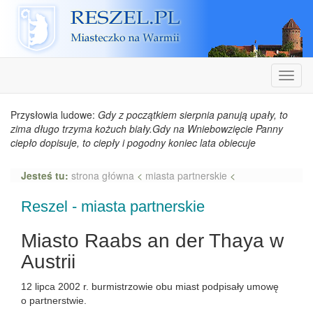
Reszel
Nawiga
Przysłowia ludowe:
Gdy z początkiem sierpnia panują upały, to
zima długo trzyma kożuch biały.Gdy na Wniebowzięcie Panny
ciepło dopisuje, to ciepły i pogodny koniec lata obiecuje
Jesteś tu:
strona główna
<
miasta partnerskie
<
Reszel - miasta partnerskie
Miasto Raabs an der Thaya w
Austrii
12 lipca 2002 r. burmistrzowie obu miast podpisały umowę
o partnerstwie.