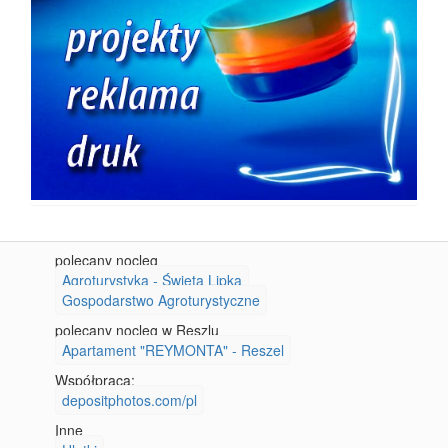
polecany nocleg
Agroturystyka - Święta Lipka
Gospodarstwo Agroturystyczne
polecany nocleg w Reszlu
Apartament "REYMONTA" - Reszel
Współpraca:
depositphotos.com/pl
Inne