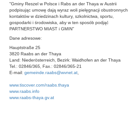
"Gminy Reszel w Polsce i Rabs an der Thaya w Austrii
podpisując umowę dają wyraz woli pielęgnacji obustronnych
kontaktów w dziedzinach kultury, szkolnictwa, sportu,
gospodarki i środowiska, aby w ten sposób podjąć
PARTNERSTWO MIAST i GMIN"
Dane adresowe:
Hauptstraße 25
3820 Raabs an der Thaya
Land: Niederösterreich, Bezirk: Waidhofen an der Thaya
Tel.: 02846/365, Fax.: 02846/365-21
E-mail:
gemeinde.raabs@wvnet.at
,
www.tiscover.com/raabs.thaya
www.raabs.info
www.raabs-thaya.gv.at