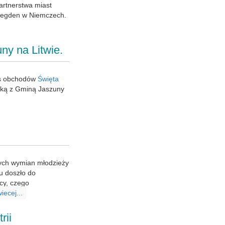
artnerstwa miast
Legden w Niemczech.
y na Litwie.
as obchodów
Święta
ką z Gminą Jaszuny
nych wymian młodzieży
u doszło do
cy, czego
iecej...
rii