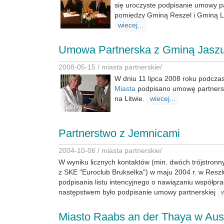
się uroczyste podpisanie umowy p
pomiędzy Gminą Reszel i Gminą 
wiecej...
Umowa Partnerska z Gminą Jaszun
2008-05-15 /
miasta partnerskie
/
W dniu 11 lipca 2008 roku podcz
Miasta
podpisano umowę partners
na Litwie.
wiecej...
Partnerstwo z Jemnicami
2004-10-06 /
miasta partnerskie
/
W wyniku licznych kontaktów (min. dwóch trójstron
z SKE "Euroclub Brukselka") w maju 2004 r. w Reszl
podpisania listu intencyjnego o nawiązaniu współpra
następstwem było podpisanie umowy partnerskiej
w
Miasto Raabs an der Thaya w Aust