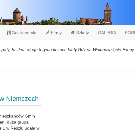
Gastronomia
Firmy
Szkoły
GALERIA
FOR
upały, to zima długo trzyma kożuch biały.Gdy na Wniebowzięcie Panny 
 i w Niemczech
 mieszkańców Gmin
den, duża grupa
r 1 w Reszlu udała w