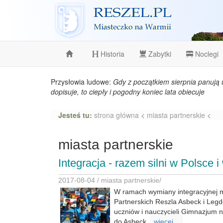
Reszel
Historia
Zabytki
Noclegi
Przysłowia ludowe:
Gdy z początkiem sierpnia panują 
dopisuje, to ciepły i pogodny koniec lata obiecuje
Jesteś tu:
strona główna
<
miasta partnerskie
<
miasta partnerskie
Integracja - razem silni w Polsce
2017-08-04 /
miasta partnerskie
/
W ramach wymiany integracyjnej
Partnerskich Reszla Asbeck i Leg
uczniów i nauczycieli Gimnazjum n
do Asbeck.
wiecej...