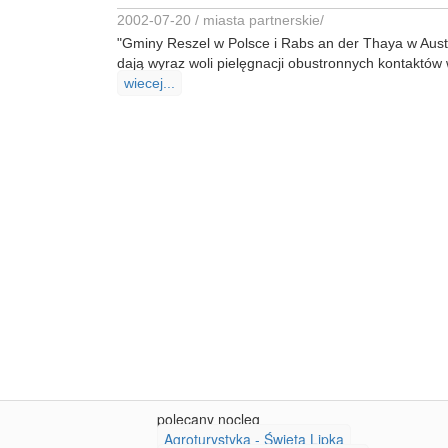
2002-07-20 /
miasta partnerskie
/
"Gminy Reszel w Polsce i Rabs an der Thaya w Aust
dają wyraz woli pielęgnacji obustronnych kontaktów 
wiecej...
polecany nocleg
Agroturystyka - Święta Lipka