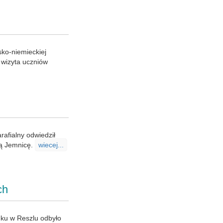
ko-niemieckiej
 wizyta uczniów
rafialny odwiedził
ką Jemnicę.
wiecej...
ch
ku w Reszlu odbyło