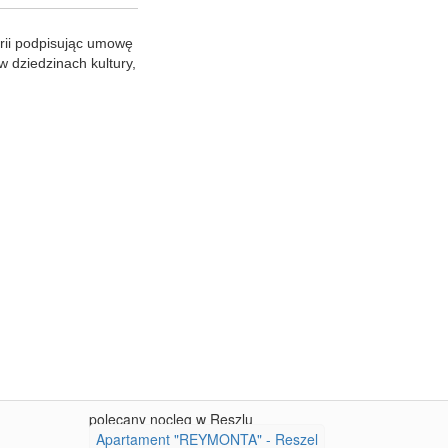
rii podpisując umowę
w dziedzinach kultury,
polecany nocleg w Reszlu
Apartament "REYMONTA" - Reszel