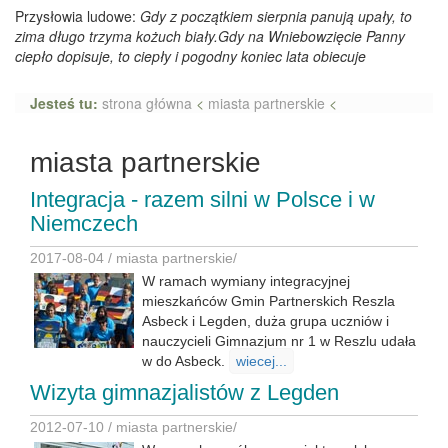
Przysłowia ludowe:
Gdy z początkiem sierpnia panują upały, to
zima długo trzyma kożuch biały.Gdy na Wniebowzięcie Panny
ciepło dopisuje, to ciepły i pogodny koniec lata obiecuje
Jesteś tu:
strona główna
<
miasta partnerskie
<
miasta partnerskie
Integracja - razem silni w Polsce i w
Niemczech
2017-08-04 /
miasta partnerskie
/
W ramach wymiany integracyjnej
mieszkańców Gmin Partnerskich Reszla
Asbeck i Legden, duża grupa uczniów i
nauczycieli Gimnazjum nr 1 w Reszlu udała
w do Asbeck.
wiecej...
Wizyta gimnazjalistów z Legden
2012-07-10 /
miasta partnerskie
/