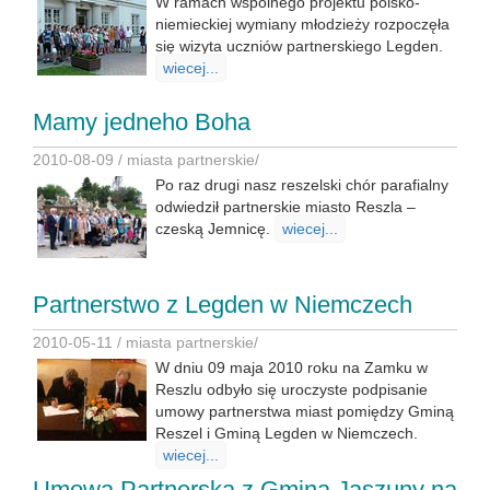
W ramach wspólnego projektu polsko-
niemieckiej wymiany młodzieży rozpoczęła
się wizyta uczniów partnerskiego Legden.
wiecej...
Mamy jedneho Boha
2010-08-09 /
miasta partnerskie
/
Po raz drugi nasz reszelski chór parafialny
odwiedził partnerskie miasto Reszla –
czeską Jemnicę.
wiecej...
Partnerstwo z Legden w Niemczech
2010-05-11 /
miasta partnerskie
/
W dniu 09 maja 2010 roku na Zamku w
Reszlu odbyło się uroczyste podpisanie
umowy partnerstwa miast pomiędzy Gminą
Reszel i Gminą Legden w Niemczech.
wiecej...
Umowa Partnerska z Gminą Jaszuny na