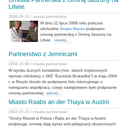
Litwie.
2008-05-15 /
miasta partnerskie
/
W dniu 11 lipca 2008 roku podczas
obchodów
Święta Miasta
podpisano
umowę partnerską z Gminą Jaszuny na
Litwie.
wiecej...
Partnerstwo z Jemnicami
2004-10-06 /
miasta partnerskie
/
W wyniku licznych kontaktów (min. dwóch trójstronnych
wymian młodzieży z SKE "Euroclub Brukselka") w maju 2004
r. w Reszlu doszło do podpisania listu intencyjnego o
nawiązaniu współpracy, czego następstwem było podpisanie
umowy partnerskiej
wiecej...
Miasto Raabs an der Thaya w Austrii
2002-07-20 /
miasta partnerskie
/
"Gminy Reszel w Polsce i Rabs an der Thaya w Austrii
podpisując umowę dają wyraz woli pielęgnacji obustronnych