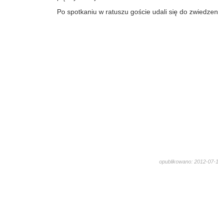
Po spotkaniu w ratuszu goście udali się do zwiedzen
opublikowano: 2012-07-
1181