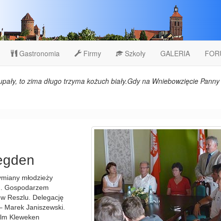
Gastronomia
Firmy
Szkoły
GALERIA
FOR
upały, to zima długo trzyma kożuch biały.Gdy na Wniebowzięcie Panny 
Legden
ymiany młodzieży
en. Gospodarzem
 w Reszlu. Delegację
 – Marek Janiszewski.
helm Kleweken