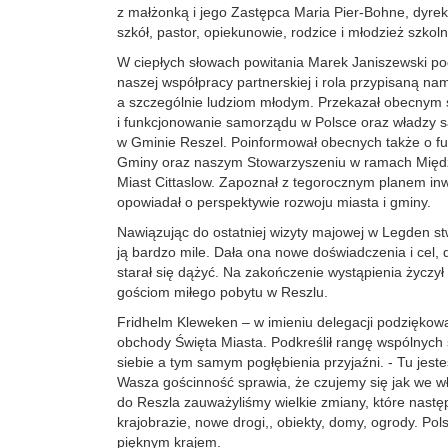
z małżonką i jego Zastępca Maria Pier-Bohne, dyrekt
szkół, pastor, opiekunowie, rodzice i młodzież szkol
W ciepłych słowach powitania Marek Janiszewski pod
naszej współpracy partnerskiej i rola przypisaną na
a szczególnie ludziom młodym. Przekazał obecnym s
i funkcjonowanie samorządu w Polsce oraz władzy
w Gminie Reszel. Poinformował obecnych także o f
Gminy oraz naszym Stowarzyszeniu w ramach Międ
Miast Cittaslow. Zapoznał z tegorocznym planem in
opowiadał o perspektywie rozwoju miasta i gminy.
Nawiązując do ostatniej wizyty majowej w Legden st
ją bardzo mile. Dała ona nowe doświadczenia i cel, 
starał się dążyć. Na zakończenie wystąpienia życz
gościom miłego pobytu w Reszlu.
Fridhelm Kleweken – w imieniu delegacji podziękow
obchody Święta Miasta. Podkreślił rangę wspólnych 
siebie a tym samym pogłębienia przyjaźni. - Tu jeste
Wasza gościnność sprawia, że czujemy się jak we 
do Reszla zauważyliśmy wielkie zmiany, które nastę
krajobrazie, nowe drogi,, obiekty, domy, ogrody. Pol
pięknym krajem.