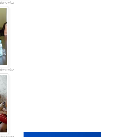
gdanowicz
gdanowicz
gdanowicz