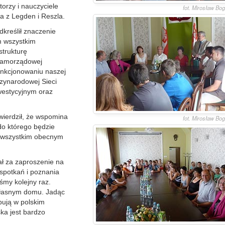
orzy i nauczyciele
fot. Mirosław Bo
na z Legden i Reszla.
kreślił znaczenie
m wszystkim
trukturę
 samorządowej
unkcjonowaniu naszej
zynarodowej Sieci
westycyjnym oraz
wierdził, że wspomina
fot. Mirosław Bo
do którego będzie
ył wszystkim obecnym
ał za zaproszenie na
spotkań i poznania
śmy kolejny raz.
własnym domu. Jadąc
pują w polskim
ska jest bardzo