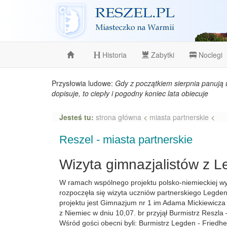
Reszel
Historia
Zabytki
Noclegi
Przysłowia ludowe:
Gdy z początkiem sierpnia panują 
dopisuje, to ciepły i pogodny koniec lata obiecuje
Jesteś tu:
strona główna
<
miasta partnerskie
<
Reszel - miasta partnerskie
Wizyta gimnazjalistów z 
W ramach wspólnego projektu polsko-niemieckiej w
rozpoczęła się wizyta uczniów partnerskiego Legd
projektu jest Gimnazjum nr 1 im Adama Mickiewicza
z Niemiec w dniu 10,07. br przyjął Burmistrz Reszla
Wśród gości obecni byli: Burmistrz Legden - Fried