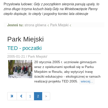
Przysłowia ludowe:
Gdy z początkiem sierpnia panują upały, to
zima długo trzyma kożuch biały.Gdy na Wniebowzięcie Panny
ciepło dopisuje, to ciepły i pogodny koniec lata obiecuje
Jesteś tu:
strona główna
<
Park Miejski
<
Park Miejski
TED - poczatki
2005-01-21 /
Park Miejski
/
20 stycznia 2005 r. uczniowie gimnazjum
wraz z opiekunami spotkali się w Parku
Miejskim w Reszlu, aby wytyczyć trasę
ścieżki edukacyjno - ekologicznej w ramach
realizacji projektu TED 2005.
wiecej...
1
2
>