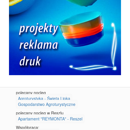
polecany nocleg
Agroturystyka - Święta Lipka
Gospodarstwo Agroturystyczne
polecany nocleg w Reszlu
Apartament "REYMONTA" - Reszel
Współpraca: