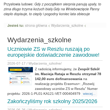
Przysłowia ludowe:
Gdy z początkiem sierpnia panują upały, to
zima długo trzyma kożuch biały.Gdy na Wniebowzięcie Panny
ciepło dopisuje, to ciepły i pogodny koniec lata obiecuje
Jesteś tu:
strona główna
<
Wydarzenia_szkolne
<
Wydarzenia_szkolne
Uczniowie ZS w Reszlu ruszają po
europejskie doświadczenie zawodowe!
2026-07-17 /
Wydarzenia_szkolne
/
Z radością informujemy, że
Zespół Szkół
im. Macieja Rataja w Reszlu otrzymał 78
142,00 euro dofinansowania
na
realizację projektu Erasmus+: „Rozwój
zawodowy uczniów ZS w Reszlu” Numer
projektu: 2026-1-PL01-KA121-VET-000404979
wiecej...
Zakończyliśmy rok szkolny 2025/2026
2026-06-26 /
Wydarzenia_szkolne
/