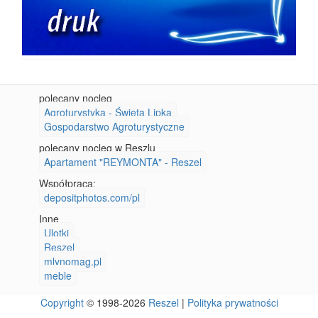
polecany nocleg
Agroturystyka - Święta Lipka
Gospodarstwo Agroturystyczne
polecany nocleg w Reszlu
Apartament "REYMONTA" - Reszel
Współpraca:
depositphotos.com/pl
Inne
Ulotki
Reszel
mlynomag.pl
meble
Copyright
© 1998-2026
Reszel
|
Polityka prywatności