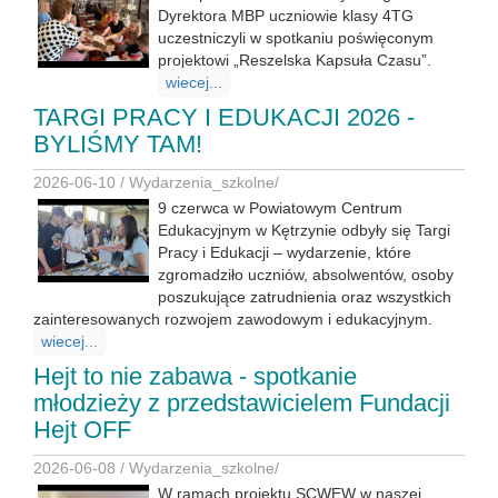
Dyrektora MBP uczniowie klasy 4TG
uczestniczyli w spotkaniu poświęconym
projektowi „Reszelska Kapsuła Czasu”.
wiecej...
TARGI PRACY I EDUKACJI 2026 -
BYLIŚMY TAM!
2026-06-10 /
Wydarzenia_szkolne
/
9 czerwca w Powiatowym Centrum
Edukacyjnym w Kętrzynie odbyły się Targi
Pracy i Edukacji – wydarzenie, które
zgromadziło uczniów, absolwentów, osoby
poszukujące zatrudnienia oraz wszystkich
zainteresowanych rozwojem zawodowym i edukacyjnym.
wiecej...
Hejt to nie zabawa - spotkanie
młodzieży z przedstawicielem Fundacji
Hejt OFF
2026-06-08 /
Wydarzenia_szkolne
/
W ramach projektu SCWEW w naszej