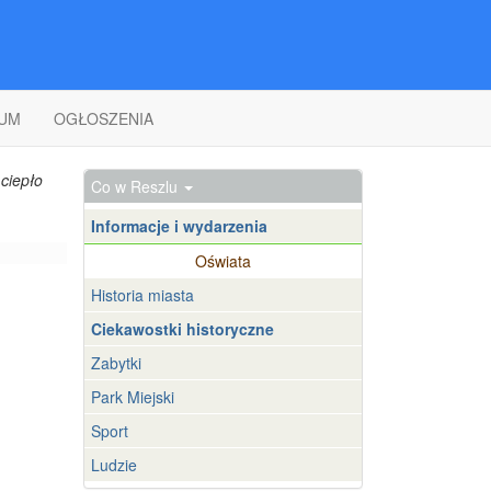
UM
OGŁOSZENIA
ciepło
Co w Reszlu
Informacje i wydarzenia
Oświata
Historia miasta
Ciekawostki historyczne
Zabytki
Park Miejski
Sport
Ludzie