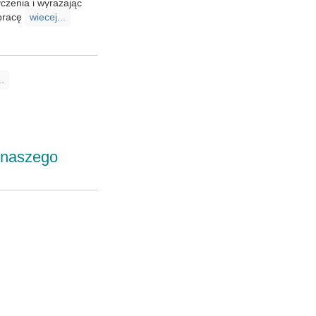
czenia i wyrażając
 pracę
wiecej...
..
 naszego