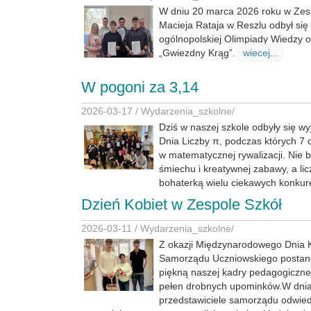
W dniu 20 marca 2026 roku w Zesp
Macieja Rataja w Reszlu odbył się 
ogólnopolskiej Olimpiady Wiedzy o 
„Gwiezdny Krąg”.
wiecej...
W pogoni za 3,14
2026-03-17 /
Wydarzenia_szkolne
/
Dziś w naszej szkole odbyły się w
Dnia Liczby π, podczas których 7 
w matematycznej rywalizacji. Nie 
śmiechu i kreatywnej zabawy, a lic
bohaterką wielu ciekawych konkur
Dzień Kobiet w Zespole Szkół
2026-03-11 /
Wydarzenia_szkolne
/
Z okazji Międzynarodowego Dnia K
Samorządu Uczniowskiego postano
piękną naszej kadry pedagogiczne
pełen drobnych upominków.W dnia
przedstawiciele samorządu odwiedz