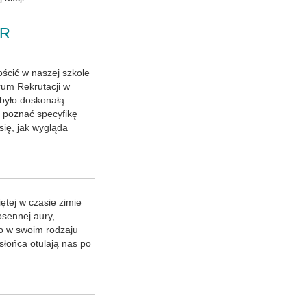
CR
ścić w naszej szkole
um Rekrutacji w
było doskonałą
a poznać specyfikę
się, jak wygląda
tej w czasie zimie
osennej aury,
go w swoim rodzaju
słońca otulają nas po