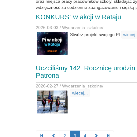
oraz miejsca pracy pracowników szkoły, składając ży
wdzięczność za codzienne zaangażowanie i ciężką
KONKURS: w akcji w Rataju
2026-03-03 /
Wydarzenia_szkolne
/
Stwórz projekt swojego PI
wiecej.
Uczciliśmy 142. Rocznicę urodzin
Patrona
2026-02-27 /
Wydarzenia_szkolne
/
wiecej...
2
3
4