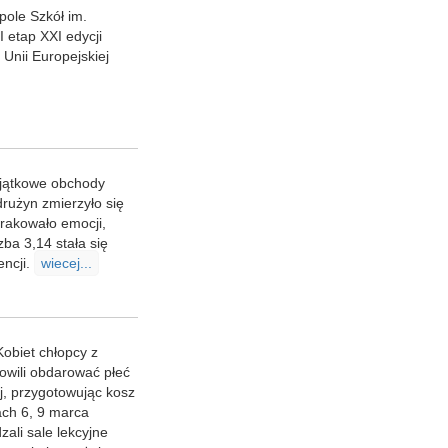
ole Szkół im.
I etap XXI edycji
Unii Europejskiej
yjątkowe obchody
drużyn zmierzyło się
brakowało emocji,
zba 3,14 stała się
encji.
wiecej...
obiet chłopcy z
wili obdarować płeć
j, przygotowując kosz
ch 6, 9 marca
ali sale lekcyjne