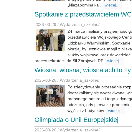
„Niezapominajka”.
wiecej...
Spotkanie z przedstawicielem W
2026-03-29 /
Wydarzenia_szkolne
/
24 marca mieliśmy przyjemność go
przedstawiciela Wojskowego Centr
Lidzbarku Warmińskim. Spotkanie 
okazją, by uczniowie mogli z blisk
służby wojskowej oraz dowiedzieć 
proces rekrutacji do Sił Zbrojnych RP.
wiecej...
Wiosna, wiosna, wiosna ach to Ty
2026-03-26 /
Wydarzenia_szkolne
/
Po zdecydowanie przesadnie rozpię
doczekaliśmy się wyczekiwanej wi
radosnego nastroju i tego jedyne
odczucia, gdy pierwsze promienie 
wyjściu z budynków.
wiecej...
Olimpiada o Unii Europejskiej
2026-03-26 /
Wydarzenia_szkolne
/