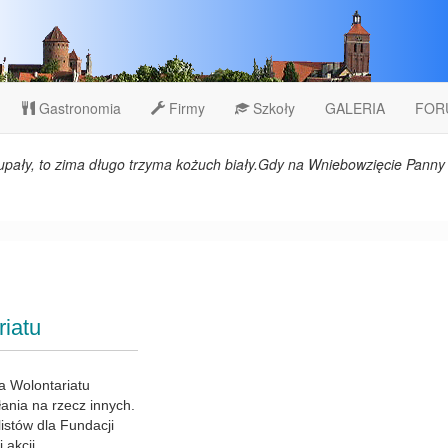
Gastronomia
Firmy
Szkoły
GALERIA
FOR
upały, to zima długo trzyma kożuch biały.Gdy na Wniebowzięcie Panny 
iatu
a Wolontariatu
ania na rzecz innych.
listów dla Fundacji
 akcji