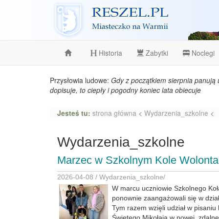
Reszel
Historia
Zabytki
Noclegi
Przysłowia ludowe:
Gdy z początkiem sierpnia panują 
dopisuje, to ciepły i pogodny koniec lata obiecuje
Jesteś tu:
strona główna
<
Wydarzenia_szkolne
<
Wydarzenia_szkolne
Marzec w Szkolnym Kole Wolontar
2026-04-08 /
Wydarzenia_szkolne
/
W marcu uczniowie Szkolnego Koł
ponownie zaangażowali się w dział
Tym razem wzięli udział w pisaniu 
Świętego Mikołaja w nowej, zdalnej