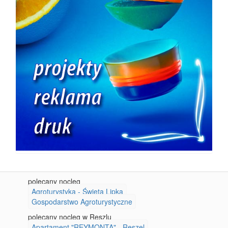
polecany nocleg
Agroturystyka - Święta Lipka
Gospodarstwo Agroturystyczne
polecany nocleg w Reszlu
Apartament "REYMONTA" - Reszel