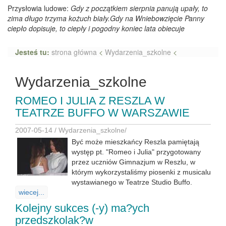
Przysłowia ludowe:
Gdy z początkiem sierpnia panują upały, to
zima długo trzyma kożuch biały.Gdy na Wniebowzięcie Panny
ciepło dopisuje, to ciepły i pogodny koniec lata obiecuje
Jesteś tu:
strona główna
<
Wydarzenia_szkolne
<
Wydarzenia_szkolne
ROMEO I JULIA Z RESZLA W
TEATRZE BUFFO W WARSZAWIE
2007-05-14 /
Wydarzenia_szkolne
/
Być może mieszkańcy Reszla pamiętają
występ pt. "Romeo i Julia" przygotowany
przez uczniów Gimnazjum w Reszlu, w
którym wykorzystaliśmy piosenki z musicalu
wystawianego w Teatrze Studio Buffo.
wiecej...
Kolejny sukces (-y) ma?ych
przedszkolak?w