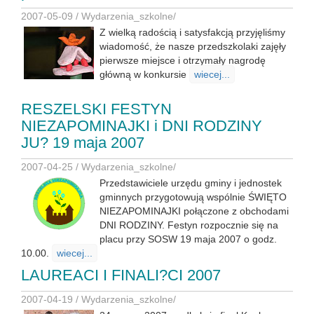
2007-05-09 /
Wydarzenia_szkolne
/
Z wielką radością i satysfakcją przyjęliśmy
wiadomość, że nasze przedszkolaki zajęły
pierwsze miejsce i otrzymały nagrodę
główną w konkursie
wiecej...
RESZELSKI FESTYN
NIEZAPOMINAJKI i DNI RODZINY
JU? 19 maja 2007
2007-04-25 /
Wydarzenia_szkolne
/
Przedstawiciele urzędu gminy i jednostek
gminnych przygotowują wspólnie ŚWIĘTO
NIEZAPOMINAJKI połączone z obchodami
DNI RODZINY. Festyn rozpocznie się na
placu przy SOSW 19 maja 2007 o godz.
10.00.
wiecej...
LAUREACI I FINALI?CI 2007
2007-04-19 /
Wydarzenia_szkolne
/