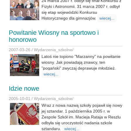
24 marca 2007 r. odbył się finał Konkursu z
Fizyki i Astronomii. 31 marca 2007 r. odbył
się etap wojewódzki Konkursu
Historycznego dla gimnazjów.
wiecej...
Powitanie Wiosny na sportowo i
honorowo
2007-03-26 /
Wydarzenia_szkolne
/
Latoś nie topiono "Marzanny" na powitanie
wiosny. Jak powiadają znawcy, ten
"pogański" zwyczaj deprawuje młodzież.
wiecej...
Idzie nowe
2005-10-01 /
Wydarzenia_szkolne
/
Wraz z nowa nazwą szkoły pojawił się nowy
jej sztandar. 1 pażdziernika 2005 r. w
Zespole Szkół im. Macieja Rataja w Reszlu
odbyła się uroczystość nadania szkole
sztandaru.
wiecej...