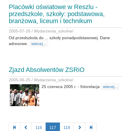
Placówki oświatowe w Reszlu -
przedszkole, szkoły: podstawowa,
branżowa, liceum i technikum
2005-07-26 /
Wydarzenia_szkolne
/
Od przedszkola do ... szkoły ponadpodstawowej. Dane
adresowe.
wiecej...
Zjazd Absolwentów ZSRiO
2005-06-25 /
Wydarzenia_szkolne
/
25 czerwca 2005 r. - fotorelacja
wiecej...
116
117
118