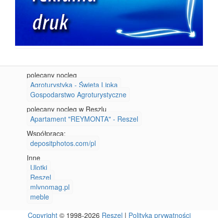
polecany nocleg
Agroturystyka - Święta Lipka
Gospodarstwo Agroturystyczne
polecany nocleg w Reszlu
Apartament "REYMONTA" - Reszel
Współpraca:
depositphotos.com/pl
Inne
Ulotki
Reszel
mlynomag.pl
meble
Copyright
© 1998-2026
Reszel
|
Polityka prywatności