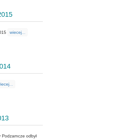
2015
2015
wiecej...
2014
iecej...
013
cy Podzamcze odbył