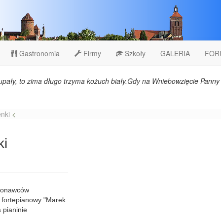
Gastronomia
Firmy
Szkoły
GALERIA
FOR
upały, to zima długo trzyma kożuch biały.Gdy na Wniebowzięcie Panny 
enki
<
ki
ykonawców
 fortepianowy "Marek
 pianinie