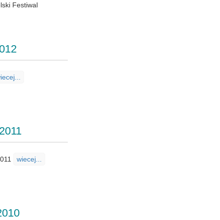
ski Festiwal
2012
iecej...
 2011
 2011
wiecej...
2010