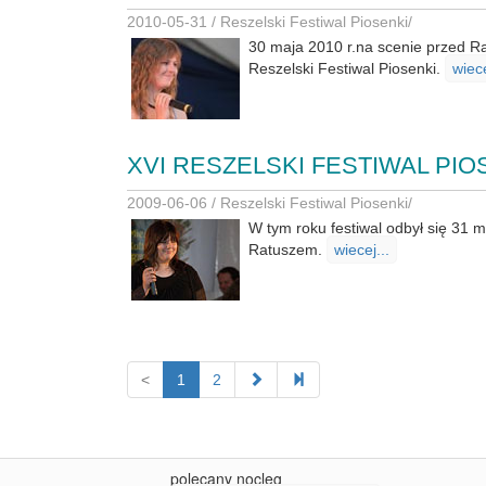
2010-05-31 /
Reszelski Festiwal Piosenki
/
30 maja 2010 r.na scenie przed Ra
Reszelski Festiwal Piosenki.
wiece
XVI RESZELSKI FESTIWAL PIO
2009-06-06 /
Reszelski Festiwal Piosenki
/
W tym roku festiwal odbył się 31 
Ratuszem.
wiecej...
<
1
2
polecany nocleg