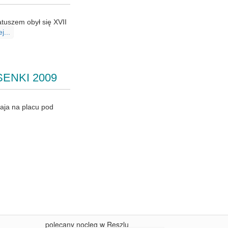
tuszem obył się XVII
j...
SENKI 2009
maja na placu pod
polecany nocleg w Reszlu