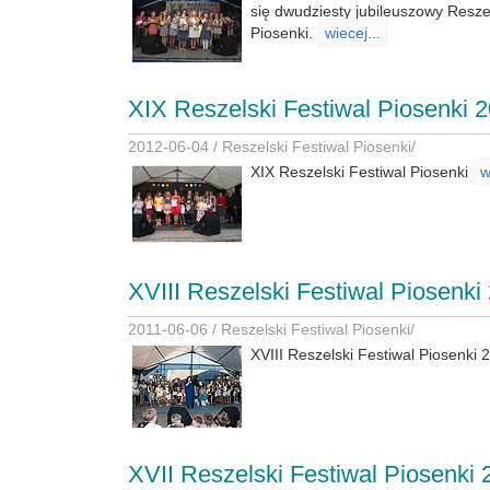
się dwudziesty jubileuszowy Reszel
Piosenki.
wiecej...
XIX Reszelski Festiwal Piosenki 
2012-06-04 /
Reszelski Festiwal Piosenki
/
XIX Reszelski Festiwal Piosenki
w
XVIII Reszelski Festiwal Piosenki
2011-06-06 /
Reszelski Festiwal Piosenki
/
XVIII Reszelski Festiwal Piosenki
XVII Reszelski Festiwal Piosenki 