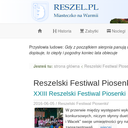
Reszel
Historia
Zabytki
Noclegi
Przysłowia ludowe:
Gdy z początkiem sierpnia panują 
dopisuje, to ciepły i pogodny koniec lata obiecuje
Jesteś tu:
strona główna
<
Reszelski Festiwal Pios
Reszelski Festiwal Piosen
XXIII Reszelski Festiwal Piosenki
2016-06-05 /
Reszelski Festiwal Piosenki
/
W przerwie między występami w
konkursowych, niczym słynny duet
i Wacek" swoje umiejętności gry na
zaprezentowali ...
wiecej...