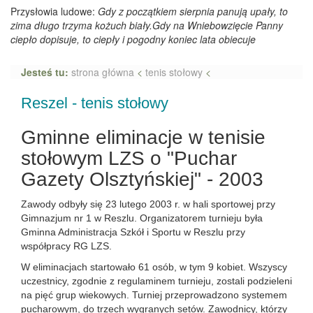
Przysłowia ludowe:
Gdy z początkiem sierpnia panują upały, to
zima długo trzyma kożuch biały.Gdy na Wniebowzięcie Panny
ciepło dopisuje, to ciepły i pogodny koniec lata obiecuje
Jesteś tu:
strona główna
<
tenis stołowy
<
Reszel - tenis stołowy
Gminne eliminacje w tenisie
stołowym LZS o "Puchar
Gazety Olsztyńskiej" - 2003
Zawody odbyły się 23 lutego 2003 r. w hali sportowej przy
Gimnazjum nr 1 w Reszlu. Organizatorem turnieju była
Gminna Administracja Szkół i Sportu w Reszlu przy
współpracy RG LZS.
W eliminacjach startowało 61 osób, w tym 9 kobiet. Wszyscy
uczestnicy, zgodnie z regulaminem turnieju, zostali podzieleni
na pięć grup wiekowych. Turniej przeprowadzono systemem
pucharowym, do trzech wygranych setów. Zawodnicy, którzy