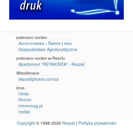
polecany nocleg
Agroturystyka - Święta Lipka
Gospodarstwo Agroturystyczne
polecany nocleg w Reszlu
Apartament "REYMONTA" - Reszel
Współpraca:
depositphotos.com/pl
Inne
Ulotki
Reszel
mlynomag.pl
meble
Copyright
© 1998-2026
Reszel
|
Polityka prywatności