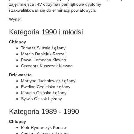
zajęli miejsca I-IV otrzymali pamiątkowe dyplomy
i zakwalifikowali się do eliminacji powiatowych.
Wyniki
Kategoria 1990 i młodsi
Chłopcy
Tomasz Służała Łężany
Marcin Danieluk Reszel
Paweł Lemecha Klewno
Grzegorz Kuszczak Klewno
Dziewczęta
Martyna Juchniewicz Łężany
Ewelina Cegielska Łężany
Klaudia Osińska Łężany
Sylwia Olszak Łężany
Kategoria 1989 - 1990
Chłopcy
Piotr Rymarczyk Korsze
Andrzej Zabawski Łężany