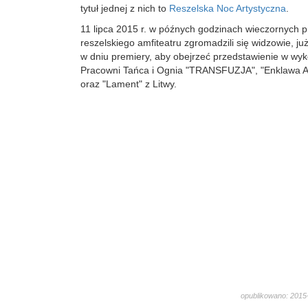
tytuł jednej z nich to
Reszelska Noc Artystyczna
.
11 lipca 2015 r. w późnych godzinach wieczornych 
reszelskiego amfiteatru zgromadzili się widzowie, już 
w dniu premiery, aby obejrzeć przedstawienie w wy
Pracowni Tańca i Ognia "TRANSFUZJA", "Enklawa Ar
oraz "Lament" z Litwy.
opublikowano: 2015-