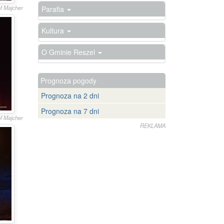
of Majcher
Parafia
Kultura
O Gminie Reszel
Prognoza pogody
Prognoza na 2 dni
Prognoza na 7 dni
of Majcher
REKLAMA