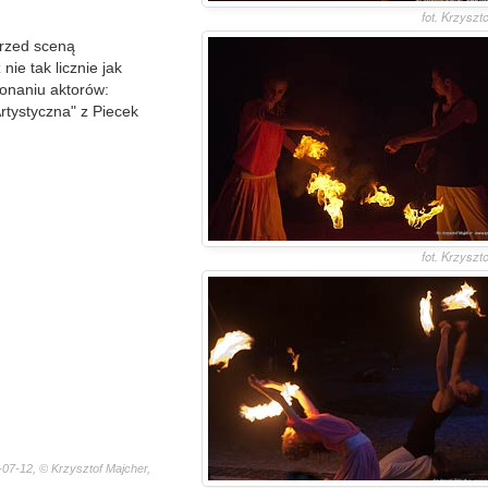
fot. Krzyszt
przed sceną
nie tak licznie jak
konaniu aktorów:
tystyczna" z Piecek
fot. Krzyszt
07-12, © Krzysztof Majcher,