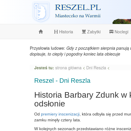
Reszel
Historia
Zabytki
Noclegi
Przysłowia ludowe:
Gdy z początkiem sierpnia panują 
dopisuje, to ciepły i pogodny koniec lata obiecuje
Jesteś tu:
strona główna
<
Dni Reszla
<
Reszel - Dni Reszla
Historia Barbary Zdunk w 
odsłonie
Od
premiery inscenizacji
, która odbyła się przed mu
zamku minęły cztery lata.
W kolejnych sezonach przedstawiano różne insceniz