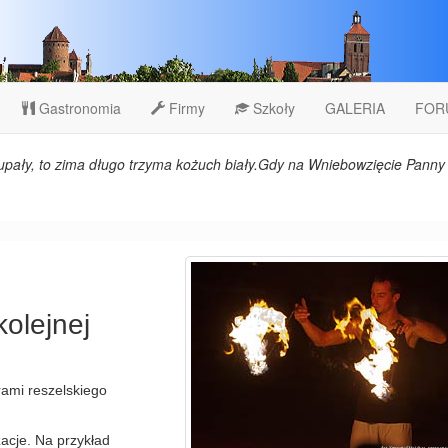
Gastronomia
Firmy
Szkoły
GALERIA
FOR
upały, to zima długo trzyma kożuch biały.Gdy na Wniebowzięcie Panny 
kolejnej
rami reszelskiego
acje. Na przykład