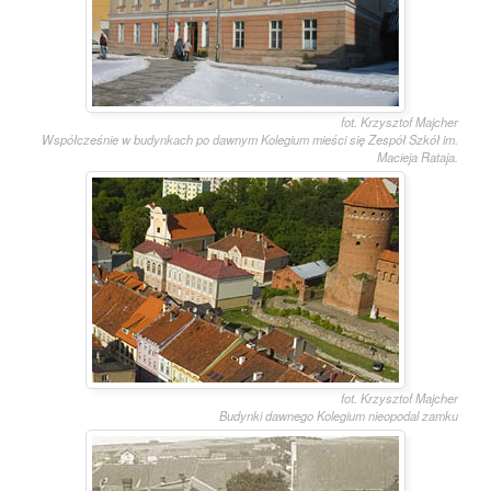
fot. Krzysztof Majcher
Współcześnie w budynkach po dawnym Kolegium mieści się Zespół Szkół im.
Macieja Rataja.
fot. Krzysztof Majcher
Budynki dawnego Kolegium nieopodal zamku