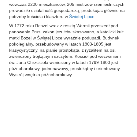
wówczas 2200 mieszkańców, 205 mistrzów rzemieślniczych
prowadziło działalność gospodarczą, produkując głównie na
potrzeby kościoła i klasztoru w
Świętej Lipce
.
W 1772 roku Reszel wraz z resztą Warmii przeszedł pod
panowanie Prus, zakon jezuitów skasowano, a katolicki kult
matki Bożej w Świętej Lipce wyraźnie podupadł. Budynek
pokolegialny, przebudowany w latach 1803-1805 jest
klasycystyczny, na planie prostokąta, z ryzalitem na osi,
zwieńczony trójkątnym szczytem. Kościół pod wezwaniem
św. Jana Chrzciciela wzniesiony w latach 1799-1800 jest
późnobarokowy, jednonawowy, prostokątny i orientowany.
Wystrój wnętrza późnobarokowy.