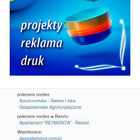
polecany nocleg
Agroturystyka - Święta Lipka
Gospodarstwo Agroturystyczne
polecany nocleg w Reszlu
Apartament "REYMONTA" - Reszel
Współpraca:
depositphotos.com/pl