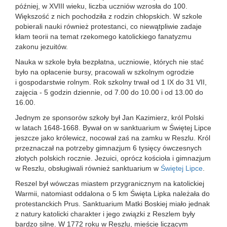
później, w XVIII wieku, liczba uczniów wzrosła do 100.
Większość z nich pochodziła z rodzin chłopskich. W szkole
pobierali nauki również protestanci, co niewątpliwie zadaje
kłam teorii na temat rzekomego katolickiego fanatyzmu
zakonu jezuitów.
Nauka w szkole była bezpłatna, uczniowie, których nie stać
było na opłacenie bursy, pracowali w szkolnym ogrodzie
i gospodarstwie rolnym. Rok szkolny trwał od 1 IX do 31 VII,
zajęcia - 5 godzin dziennie, od 7.00 do 10.00 i od 13.00 do
16.00.
Jednym ze sponsorów szkoły był Jan Kazimierz, król Polski
w latach 1648-1668. Bywał on w sanktuarium w Świętej Lipce
jeszcze jako królewicz, nocował zaś na zamku w Reszlu. Król
przeznaczał na potrzeby gimnazjum 6 tysięcy ówczesnych
złotych polskich rocznie. Jezuici, oprócz kościoła i gimnazjum
w Reszlu, obsługiwali również sanktuarium w
Świętej Lipce
.
Reszel był wówczas miastem przygranicznym na katolickiej
Warmii, natomiast oddalona o 5 km Święta Lipka należała do
protestanckich Prus. Sanktuarium Matki Boskiej miało jednak
z natury katolicki charakter i jego związki z Reszlem były
bardzo silne. W 1772 roku w Reszlu, mieście liczącym