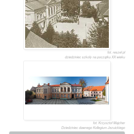
fot. reszel pl
dziedziniec szkoły na początku XX wieku
fot. Krzysztof Majcher
Dziedziniec dawnego Kollegium Jezuickiego