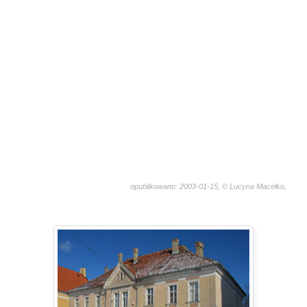
opublikowano: 2003-01-15, © Lucyna Macełko,
2627