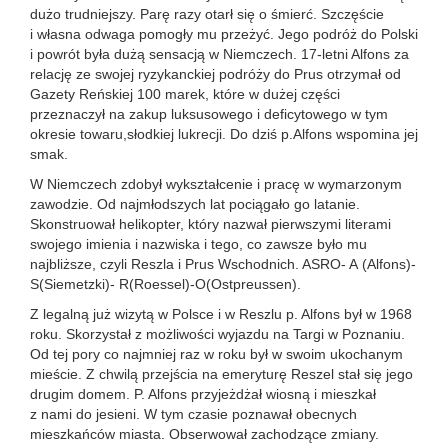
dużo trudniejszy. Parę razy otarł się o śmierć. Szczęście
i własna odwaga pomogły mu przeżyć. Jego podróż do Polski
i powrót była dużą sensacją w Niemczech. 17-letni Alfons za
relację ze swojej ryzykanckiej podróży do Prus otrzymał od
Gazety Reńskiej 100 marek, które w dużej części
przeznaczył na zakup luksusowego i deficytowego w tym
okresie towaru,słodkiej lukrecji. Do dziś p.Alfons wspomina jej
smak.
W Niemczech zdobył wykształcenie i pracę w wymarzonym
zawodzie. Od najmłodszych lat pociągało go latanie.
Skonstruował helikopter, który nazwał pierwszymi literami
swojego imienia i nazwiska i tego, co zawsze było mu
najbliższe, czyli Reszla i Prus Wschodnich. ASRO- A (Alfons)-
S(Siemetzki)- R(Roessel)-O(Ostpreussen).
Z legalną już wizytą w Polsce i w Reszlu p. Alfons był w 1968
roku. Skorzystał z możliwości wyjazdu na Targi w Poznaniu.
Od tej pory co najmniej raz w roku był w swoim ukochanym
mieście. Z chwilą przejścia na emeryturę Reszel stał się jego
drugim domem. P. Alfons przyjeżdżał wiosną i mieszkał
z nami do jesieni. W tym czasie poznawał obecnych
mieszkańców miasta. Obserwował zachodzące zmiany.