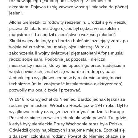
rozmawiającego „łamaną polszczyzną“ z niemieckim
akcentem. Pojawia tu się zawsze wiosną i mieszka do późnej
jesieni.
Alfons Siemetzki to rodowity reszelanin. Urodził się w Reszlu
prawie 82 lata temu. Jego ojciec był sędzią w reszelskim
magistracie. Tu spędził dzieciństwo i wczesną młodość.
Skutki wojny dotknęły go bardzo boleśnie; szalejący zaraz po
wojnie tyfus zabrał mu matkę, ojca i siostrę. W roku
zakończenia II wojny światowej piętnastoletni Alfons musiał
radzić sobie sam. Podobnie jak pozostali, nieliczni
mieszkańcy miasta, którzy nie opuścili go przed nadejściem
wojsk sowieckich, znalazł się w bardzo trudnej sytuacji.
Jednak jego wyjątkowo cenne w tym okresie umiejętności
techniczne (m.in. znajomość instalatorstwa elektrycznego)
pozwoliły mu ocalić życie i przetrwać.
W 1946 roku wyjechał do Niemiec. Bardzo jednak tęsknił za
rodzinnym miastem. Wrócił do Reszla już w 1947 roku. Był to
wyjątkowo trudny czas; „żelazna kurtyna“ podzieliła Europę.
Polskobrzmiące nazwisko jednak ułatwiało powrót. Tu, gdzie
kiedyś były niemieckie Prusy Wschodnie teraz była Polska.
Odwiedził groby najbliższych i znajome miejsca. Spotkał się
z dalszymi członkami rodziny. Powrót do Niemiec okazał się