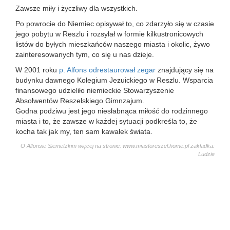
Zawsze miły i życzliwy dla wszystkich.
Po powrocie do Niemiec opisywał to, co zdarzyło się w czasie
jego pobytu w Reszlu i rozsyłał w formie kilkustronicowych
listów do byłych mieszkańców naszego miasta i okolic, żywo
zainteresowanych tym, co się u nas dzieje.
W 2001 roku
p. Alfons odrestaurował zegar
znajdujący się na
budynku dawnego Kolegium Jezuickiego w Reszlu. Wsparcia
finansowego udzieliło niemieckie Stowarzyszenie
Absolwentów Reszelskiego Gimnzajum.
Godna podziwu jest jego niesłabnąca miłość do rodzinnego
miasta i to, że zawsze w każdej sytuacji podkreśla to, że
kocha tak jak my, ten sam kawałek świata.
O Alfonsie Siemetzkim więcej na stronie: www.miastoreszel.home.pl zakładka:
Ludzie