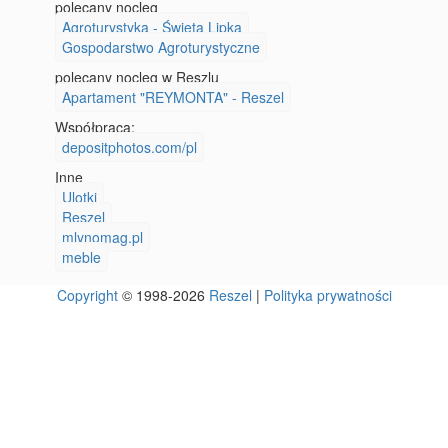
polecany nocleg
Agroturystyka - Święta Lipka
Gospodarstwo Agroturystyczne
polecany nocleg w Reszlu
Apartament "REYMONTA" - Reszel
Współpraca:
depositphotos.com/pl
Inne
Ulotki
Reszel
mlynomag.pl
meble
Copyright
© 1998-2026
Reszel
|
Polityka prywatności