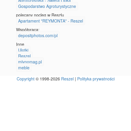
Agroturystyka - Święta Lipka
Gospodarstwo Agroturystyczne
polecany nocleg w Reszlu
Apartament "REYMONTA" - Reszel
Współpraca:
depositphotos.com/pl
Inne
Ulotki
Reszel
mlynomag.pl
meble
Copyright
© 1998-2026
Reszel
|
Polityka prywatności