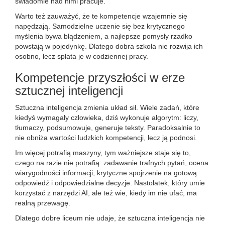
świadomie nad nimi pracuje.
Warto też zauważyć, że te kompetencje wzajemnie się
napędzają. Samodzielne uczenie się bez krytycznego
myślenia bywa błądzeniem, a najlepsze pomysły rzadko
powstają w pojedynkę. Dlatego dobra szkoła nie rozwija ich
osobno, lecz splata je w codziennej pracy.
Kompetencje przyszłości w erze
sztucznej inteligencji
Sztuczna inteligencja zmienia układ sił. Wiele zadań, które
kiedyś wymagały człowieka, dziś wykonuje algorytm: liczy,
tłumaczy, podsumowuje, generuje teksty. Paradoksalnie to
nie obniża wartości ludzkich kompetencji, lecz ją podnosi.
Im więcej potrafią maszyny, tym ważniejsze staje się to,
czego na razie nie potrafią: zadawanie trafnych pytań, ocena
wiarygodności informacji, krytyczne spojrzenie na gotową
odpowiedź i odpowiedzialne decyzje. Nastolatek, który umie
korzystać z narzędzi AI, ale też wie, kiedy im nie ufać, ma
realną przewagę.
Dlatego dobre liceum nie udaje, że sztuczna inteligencja nie