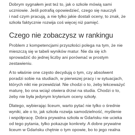
Dobrym sygnałem jest też to, jak o szkole mówią sami
uczniowie. Jeśli potrafią opowiedzieć, czego się nauczyli
i nad czym pracują, a nie tylko jakie dostali oceny, to znak, że
szkoła faktycznie rozwija coś więcej niż pamięć.
Czego nie zobaczysz w rankingu
Problem z kompetencjami przyszłości polega na tym, że nie
mieszczą się w tabeli wyników matur. Nie da się ich
sprowadzić do jednej liczby ani porównać w prostym
zestawieniu.
A to właśnie one często decydują o tym, czy absolwent
poradzi sobie na studiach, w pierwszej pracy i w sytuacjach,
których nikt nie przewidział. Nie chodzi o to, żeby lekceważyć
maturę, bo ona wciąż otwiera drzwi na studia. Chodzi o to,
żeby nie była jedynym kryterium oceny szkoły.
Dlatego, wybierając liceum, warto pytać nie tylko o średnie
wyniki, ale o to, jak szkoła rozwija samodzielność, myślenie
i współpracę. Dobra prywatna szkoła w Gdańsku nie ucieka
od tego pytania, tylko pokazuje konkrety. A dobre prywatne
liceum w Gdańsku chętnie o tym opowie, bo to jego realna