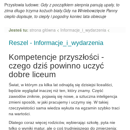
Przysłowia ludowe:
Gdy z początkiem sierpnia panują upały, to
zima długo trzyma kożuch biały.Gdy na Wniebowzięcie Panny
ciepło dopisuje, to ciepły i pogodny koniec lata obiecuje
Jesteś tu:
strona główna
<
Informacje_i_wydarzenia
<
Reszel - Informacje_i_wydarzenia
Kompetencje przyszłości -
czego dziś powinno uczyć
dobre liceum
Świat, w którym za kilka lat odnajdą się dzisiejsi licealiści,
będzie wyglądał inaczej niż ten, który znamy. Część
zawodów zniknie, pojawią się nowe, a sztuczna inteligencja
zmieni sposób, w jaki pracujemy i uczymy się. W takiej
rzeczywistości sama wiedza wykuta na egzamin szybko traci
na wartości.
Dlatego coraz więcej rodziców, wybierając szkołę, pyta nie
tylko o wyniki matur, ale o coś trudniejszego do zmierzenia: