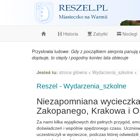
Reszel
Historia
Zabytki
Noclegi
Przysłowia ludowe:
Gdy z początkiem sierpnia panują 
dopisuje, to ciepły i pogodny koniec lata obiecuje
Jesteś tu:
strona główna
<
Wydarzenia_szkolne
<
Reszel - Wydarzenia_szkolne
Niezapomniana wycieczka
Zakopanego, Krakowa i O
Za nami kilka wyjątkowych dni pełnych przygód, emo
doświadczeń i wspólnie spędzonego czasu. Uczniowi
uczestniczyli w wycieczce, podczas której odwiedzili