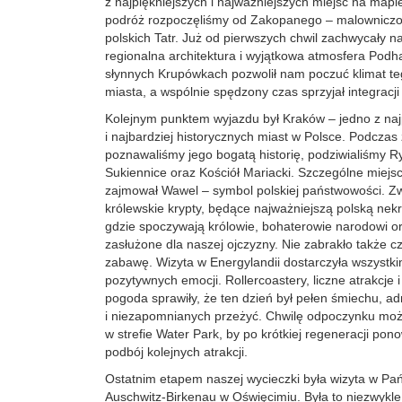
z najpiękniejszych i najważniejszych miejsc na mapi
podróż rozpoczęliśmy od Zakopanego – malowniczo 
polskich Tatr. Już od pierwszych chwil zachwycały na
regionalna architektura i wyjątkowa atmosfera Podh
słynnych Krupówkach pozwolił nam poczuć klimat t
miasta, a wspólnie spędzony czas sprzyjał integracji 
Kolejnym punktem wyjazdu był Kraków – jedno z naj
i najbardziej historycznych miast w Polsce. Podczas
poznawaliśmy jego bogatą historię, podziwialiśmy 
Sukiennice oraz Kościół Mariacki. Szczególne miejs
zajmował Wawel – symbol polskiej państwowości. Zw
królewskie krypty, będące najważniejszą polską nek
gdzie spoczywają królowie, bohaterowie narodowi or
zasłużone dla naszej ojczyzny. Nie zabrakło także c
zabawę. Wizyta w Energylandii dostarczyła wszystk
pozytywnych emocji. Rollercoastery, liczne atrakcje 
pogoda sprawiły, że ten dzień był pełen śmiechu, ad
i niezapomnianych przeżyć. Chwilę odpoczynku moż
w strefie Water Park, by po krótkiej regeneracji pon
podbój kolejnych atrakcji.
Ostatnim etapem naszej wycieczki była wizyta w 
Auschwitz-Birkenau w Oświęcimiu. Była to niezwykle