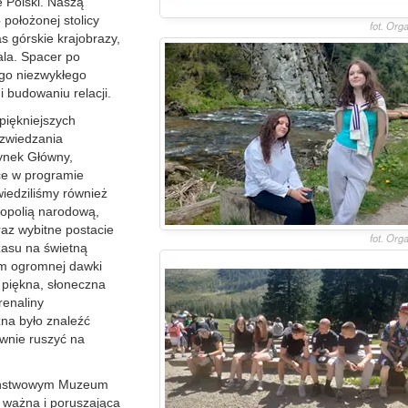
e Polski. Naszą
położonej stolicy
fot. Org
s górskie krajobrazy,
ala. Spacer po
ego niezwykłego
i budowaniu relacji.
piękniejszych
 zwiedzania
Rynek Główny,
ce w programie
iedziliśmy również
ropolią narodową,
az wybitne postacie
fot. Org
zasu na świetną
im ogromnej dawki
i piękna, słoneczna
renaliny
na było znaleźć
ownie ruszyć na
Państwowym Muzeum
 ważna i poruszająca