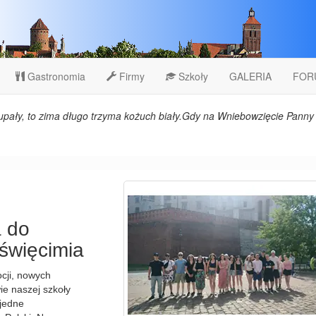
Gastronomia
Firmy
Szkoły
GALERIA
FOR
upały, to zima długo trzyma kożuch biały.Gdy na Wniebowzięcie Panny 
 do
święcimia
cji, nowych
e naszej szkoły
 jedne