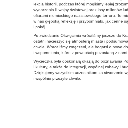
lekcja historii, podczas której mogliśmy lepiej zrozu
wydarzenia II wojny światowej oraz losy milionów ludzi
ofiarami niemieckiego nazistowskiego terroru. To mi
w nas głęboką refleksję i przypomniało, jak cenne 
i pokój.
Po zwiedzaniu Oświęcimia wróciliśmy jeszcze do Kr
ostatni nacieszyć się atmosferą miasta i podsumowa
chwile. Wracaliśmy zmęczeni, ale bogatsi o nowe d
i wspomnienia, które z pewnością pozostaną z nami n
Wycieczka była doskonałą okazją do poznawania Polski
i kultury, a także do integracji, wspólnej zabawy i bu
Dziękujemy wszystkim uczestnikom za stworzenie w
i wspólnie przeżyte chwile.