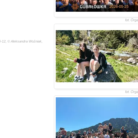
fot. Org
6-12, © Aleksandra Woźniak,
fot. Org