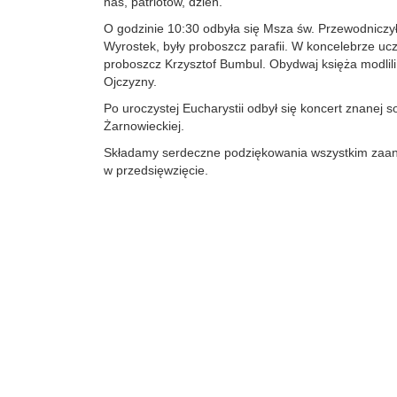
nas, patriotów, dzień.
O godzinie 10:30 odbyła się Msza św. Przewodniczył 
Wyrostek, były proboszcz parafii. W koncelebrze uc
proboszcz Krzysztof Bumbul. Obydwaj księża modlili 
Ojczyzny.
Po uroczystej Eucharystii odbył się koncert znanej s
Żarnowieckiej.
Składamy serdeczne podziękowania wszystkim za
w przedsięwzięcie.