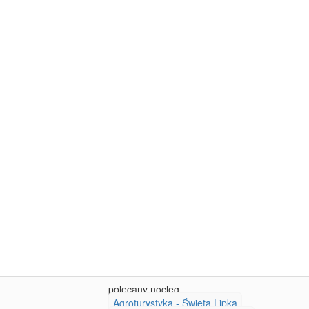
polecany nocleg
Agroturystyka - Święta Lipka