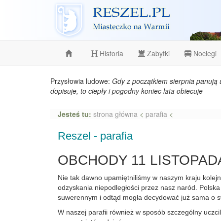
Reszel
Historia
Zabytki
Noclegi
Przysłowia ludowe:
Gdy z początkiem sierpnia panują 
dopisuje, to ciepły i pogodny koniec lata obiecuje
Jesteś tu:
strona główna
<
parafia
<
Reszel - parafia
OBCHODY 11 LISTOPAD
Nie tak dawno upamiętniliśmy w naszym kraju kolejn
odzyskania niepodległości przez nasz naród. Polska
suwerennym i odtąd mogła decydować już sama o swo
W naszej parafii również w sposób szczególny uczci