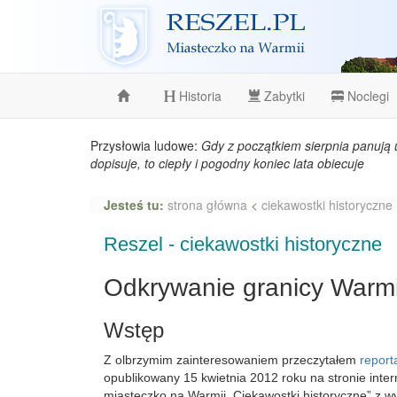
Reszel
Historia
Zabytki
Noclegi
Przysłowia ludowe:
Gdy z początkiem sierpnia panują 
dopisuje, to ciepły i pogodny koniec lata obiecuje
Jesteś tu:
strona główna
<
ciekawostki historyczne
Reszel - ciekawostki historyczne
Odkrywanie granicy Warmi
Wstęp
Z olbrzymim zainteresowaniem przeczytałem
report
opublikowany 15 kwietnia 2012 roku na stronie inter
miasteczko na Warmii. Ciekawostki historyczne” z 