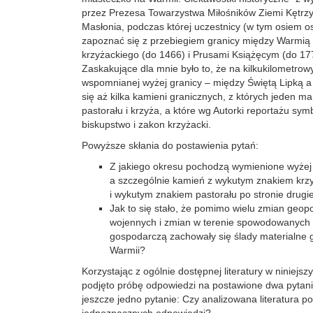
przez Prezesa Towarzystwa Miłośników Ziemi Kętrzy
Masłonia, podczas której uczestnicy (w tym osiem o
zapoznać się z przebiegiem granicy między Warmi
krzyżackiego (do 1466) i Prusami Książęcym (do 17
Zaskakujące dla mnie było to, że na kilkukilometro
wspomnianej wyżej granicy – między Świętą Lipką a
się aż kilka kamieni granicznych, z których jeden m
pastorału i krzyża, a które wg Autorki reportażu sy
biskupstwo i zakon krzyżacki.
Powyższe skłania do postawienia pytań:
Z jakiego okresu pochodzą wymienione wyżej
a szczególnie kamień z wykutym znakiem krzy
i wykutym znakiem pastorału po stronie drugi
Jak to się stało, że pomimo wielu zmian geop
wojennych i zmian w terenie spowodowanych d
gospodarczą zachowały się ślady materialne 
Warmii?
Korzystając z ogólnie dostępnej literatury w niniej
podjęto próbę odpowiedzi na postawione dwa pytania
jeszcze jedno pytanie: Czy analizowana literatura p