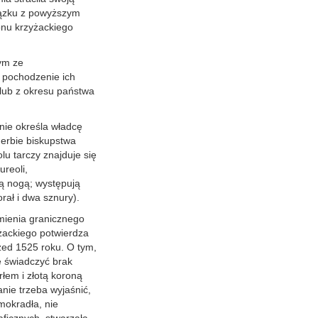
iązku z powyższym
nu krzyżackiego
ym ze
 pochodzenie ich
lub z okresu państwa
nie określa władcę
erbie biskupstwa
u tarczy znajduje się
ureoli,
ią nogą; występują
rał i dwa sznury).
mienia granicznego
żackiego potwierdza
ed 1525 roku. O tym,
e świadczyć brak
łem i złotą koroną
nie trzeba wyjaśnić,
mokradła, nie