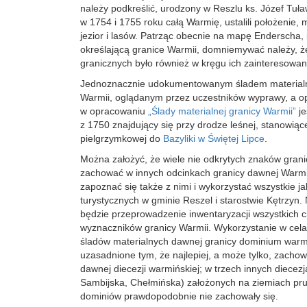
należy podkreślić, urodzony w Reszlu ks. Józef Tuław
w 1754 i 1755 roku całą Warmię, ustalili położenie, 
jezior i lasów. Patrząc obecnie na mapę Enderscha, 
określającą granice Warmii, domniemywać należy, 
granicznych było również w kręgu ich zainteresowan
Jednoznacznie udokumentowanym śladem material
Warmii, oglądanym przez uczestników wyprawy, a o
w opracowaniu
„Ślady materialnej granicy Warmii”
je
z 1750 znajdujący się przy drodze leśnej, stanowiące
pielgrzymkowej do
Bazyliki w Świętej Lipce
.
Można założyć, że wiele nie odkrytych znaków gran
zachować w innych odcinkach granicy dawnej Warmii
zapoznać się także z nimi i wykorzystać wszystkie jak
turystycznych w gminie Reszel i starostwie Kętrzyn
będzie przeprowadzenie inwentaryzacji wszystkich 
wyznaczników granicy Warmii. Wykorzystanie w cela
śladów materialnych dawnej granicy dominium warmi
uzasadnione tym, że najlepiej, a może tylko, zachowa
dawnej diecezji warmińskiej; w trzech innych diece
Sambijska, Chełmińska) założonych na ziemiach pru
dominiów prawdopodobnie nie zachowały się.