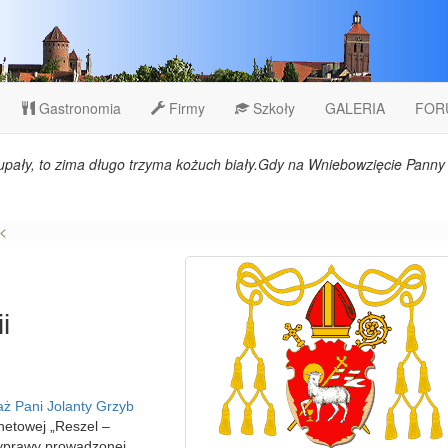
Gastronomia
Firmy
Szkoły
GALERIA
FOR
upały, to zima długo trzyma kożuch biały.Gdy na Wniebowzięcie Panny 
<
i
aż Pani Jolanty Grzyb
netowej „Reszel –
wyprawy prowadzonej