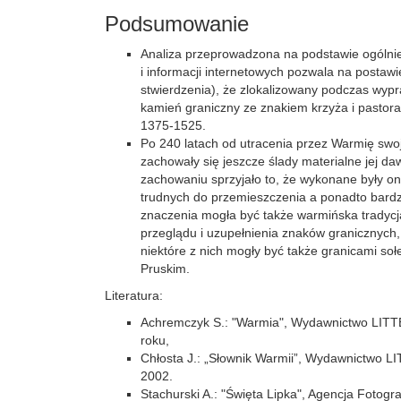
Podsumowanie
Analiza przeprowadzona na podstawie ogólnie 
i informacji internetowych pozwala na postawie
stwierdzenia), że zlokalizowany podczas wyp
kamień graniczny ze znakiem krzyża i pastorał
1375-1525.
Po 240 latach od utracenia przez Warmię swo
zachowały się jeszcze ślady materialne jej daw
zachowaniu sprzyjało to, że wykonane były on
trudnych do przemieszczenia a ponadto bardz
znaczenia mogła być także warmińska tradyc
przeglądu i uzupełnienia znaków granicznych, 
niektóre z nich mogły być także granicami so
Pruskim.
Literatura:
Achremczyk S.: "Warmia", Wydawnictwo LITT
roku,
Chłosta J.: „Słownik Warmii”, Wydawnictwo L
2002.
Stachurski A.: "Święta Lipka", Agencja Fotog