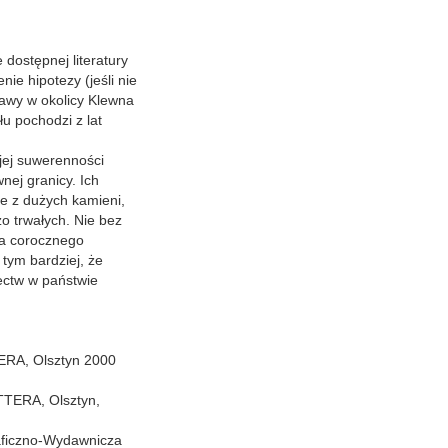
dostępnej literatury
nie hipotezy (jeśli nie
rawy w okolicy Klewna
u pochodzi z lat
jej suwerenności
nej granicy. Ich
e z dużych kamieni,
o trwałych. Nie bez
ja corocznego
tym bardziej, że
łectw w państwie
ERA, Olsztyn 2000
ITTERA, Olsztyn,
raficzno-Wydawnicza