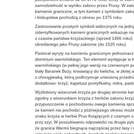
samodzielność w wyniku zaboru przez Prusy. W zw
kamienie graniczne, w tym kamień z symbolem zako
i biskupstwa pochodzą z okresu po 1375 roku.
Zastosowanie prostych symboli widocznych na jedn
zidentyfikowanych kamieni granicznych wskazuje na
z czasów państwa krzyżackiego (sprzed 1466 roku) 
określanego jako Prusy zakonne (do 1525 roku).
Pastorał wyryty na kamieniu granicznym jednoznacz
dominium warmińskiego. Ten element występuje w h
warmińskiego (w pełnej jego wersji na czerwonym pol
biały Baranek Boży, krwawiący do kielicha, w złotej a
z chorągiewką, którą podtrzymuje uniesioną przedn
dodatkowo: krzyż, kapelusz pontyfikalny, mitra, pasto
Wyżłobiony wizerunek krzyża po drugiej stronnie ka
zgodny z wizerunkiem krzyża z herbów zakonu krzy
przypuszczenie o pochodzeniu owego kamienia sprz
że kamień nie pochodzi z późniejszego okresu moż
znaku krzyża w herbie Prus Książęcych z czarnym or
przy szyi, W poszukiwaniu odpowiedzi na drugie pyta
że granica Warmii biegnąca najczęściej przez lasy i 