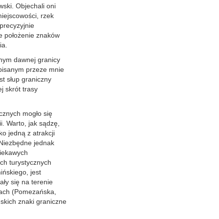
ski. Objechali oni
miejscowości, rzek
precyzyjnie
że położenie znaków
ia.
nym dawnej granicy
pisanym przeze mnie
st słup graniczny
j skrót trasy
icznych mogło się
. Warto, jak sądzę,
o jedną z atrakcji
. Niezbędne jednak
ciekawych
ch turystycznych
ńskiego, jest
ły się na terenie
zjach (Pomezańska,
skich znaki graniczne