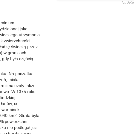
fot. Jol
ominium
ydzielonej jako
wieckiego utrzymania
ok zwierzchności
władzę świecką przez
u) w granicach
, gdy była częścią
oku. Na początku
zeń, miała
mii należały także
eckowo. W 1375 roku
indzkiej.
 łanów, co
n warmiński
040 km2. Strata była
0% powierzchni
ku nie podlegał już
ia straciła swoją