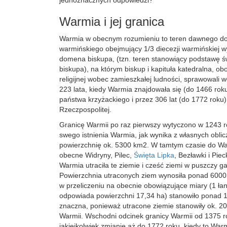
jednoznacznych odpowiedzi?
Warmia i jej granica
Warmia w obecnym rozumieniu to teren dawnego d
warmińskiego obejmujący 1/3 diecezji warmińskiej w
domena biskupa, (tzn. teren stanowiący podstawę ś
biskupa), na którym biskup i kapituła katedralna, ob
religijnej wobec zamieszkałej ludności, sprawowali 
223 lata, kiedy Warmia znajdowała się (do 1466 rok
państwa krzyżackiego i przez 306 lat (do 1772 roku)
Rzeczpospolitej.
Granicę Warmii po raz pierwszy wytyczono w 1243 r
swego istnienia Warmia, jak wynika z własnych oblic
powierzchnię ok. 5300 km2. W tamtym czasie do War
obecne Widryny, Pilec,
Święta Lipka
, Bezławki i Pi
Warmia utraciła te ziemie i cześć ziemi w puszczy gal
Powierzchnia utraconych ziem wynosiła ponad 6000
w przeliczeniu na obecnie obowiązujące miary (1 ła
odpowiada powierzchni 17,34 ha) stanowiło ponad 1
znaczna, ponieważ utracone ziemie stanowiły ok. 2
Warmii. Wschodni odcinek granicy Warmii od 1375 ro
jakiejkolwiek zmianie aż do 1772 roku, kiedy to Warm