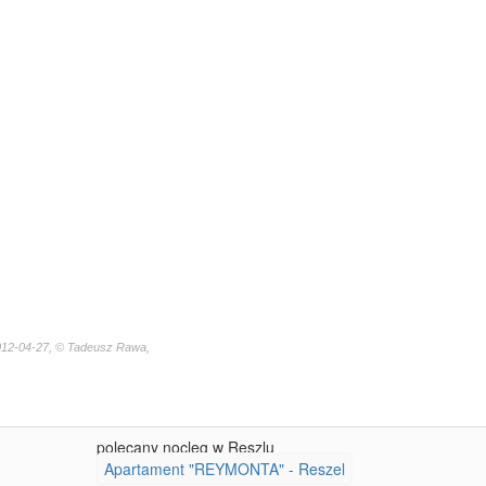
012-04-27, © Tadeusz Rawa,
polecany nocleg w Reszlu
Apartament "REYMONTA" - Reszel