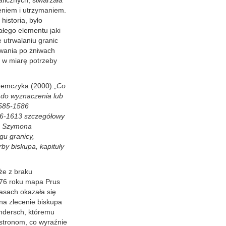
aficznych, stwarzała
zeniem i utrzymaniem.
historia, było
ałego elementu jaki
 utrwalaniu granic
wania po żniwach
a w miarę potrzeby
hremczyka (2000):„
Co
 do wyznaczenia lub
1585-1586
06-1613 szczegółowy
pa Szymona
gu granicy,
by biskupa, kapituły
że z braku
76 roku mapa Prus
sach okazała się
na zlecenie biskupa
ndersch, któremu
astronom, co wyraźnie