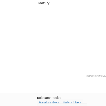
"Mazury"
opublikowano: 2
3140
polecany nocleg
Agroturystyka - Święta Lipka