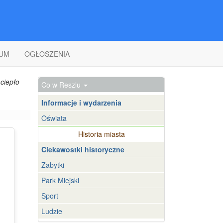
UM
OGŁOSZENIA
ciepło
Co w Reszlu
Informacje i wydarzenia
Oświata
Historia miasta
Ciekawostki historyczne
Zabytki
Park Miejski
Sport
Ludzie