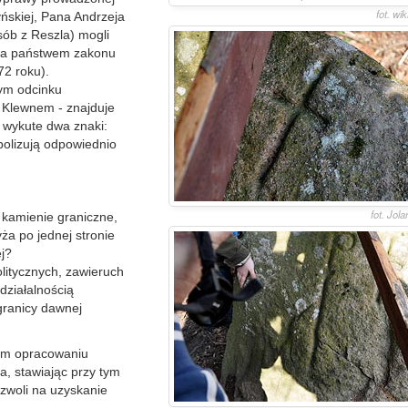
fot. wi
ńskiej, Pana Andrzeja
sób z Reszla) mogli
ą a państwem zakonu
72 roku).
wym odcinku
 Klewnem - znajduje
a wykute dwa znaki:
mbolizują odpowiednio
fot. Jol
 kamienie graniczne,
ża po jednej stronie
ej?
olitycznych, zawieruch
ziałalnością
granicy dawnej
szym opracowaniu
, stawiając przy tym
ozwoli na uzyskanie