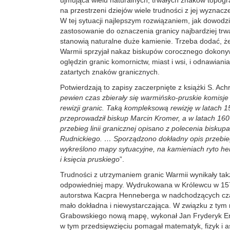
ujmująca wielu naturalnych, trwałych znaków topogr
na przestrzeni dziejów wiele trudności z jej wyznac
W tej sytuacji najlepszym rozwiązaniem, jak dowodzi 
zastosowanie do oznaczenia granicy najbardziej trw
stanowią naturalne duże kamienie. Trzeba dodać, że
Warmii sprzyjał nakaz biskupów corocznego dokony
oględzin granic komornictw, miast i wsi, i odnawiani
zatartych znaków granicznych.
Potwierdzają to zapisy zaczerpnięte z książki S. Ac
pewien czas zbierały się warmińsko-pruskie komisje
rewizji granic. Taką kompleksową rewizję w latach 
przeprowadził biskup Marcin Kromer, a w latach 16
przebieg linii granicznej opisano z polecenia bisku
Rudnickiego. … Sporządzono dokładny opis przebie
wykreślono mapy sytuacyjne, na kamieniach ryto her
i księcia pruskiego
”.
Trudności z utrzymaniem granic Warmii wynikały tak
odpowiedniej mapy. Wydrukowana w Królewcu w 15
autorstwa Kacpra Henneberga w nadchodzących cza
mało dokładna i niewystarczająca. W związku z tym 
Grabowskiego nową mapę, wykonał Jan Fryderyk E
w tym przedsięwzięciu pomagał matematyk, fizyk i 