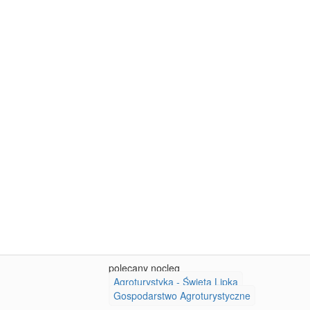
polecany nocleg
Agroturystyka - Święta Lipka
Gospodarstwo Agroturystyczne