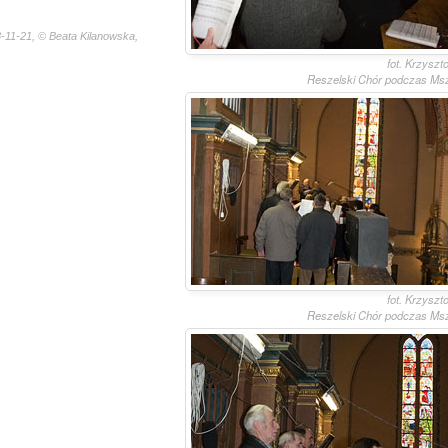
-11-21, © Beata Kilanowska,
fot. Krzyszt
Reszelski Chór podczas Msz
fot. Krzyszt
Reszelski Chór podczas Msz