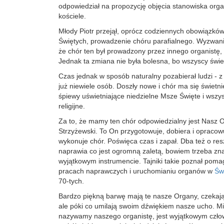
odpowiedział na propozycję objęcia stanowiska orga
kościele.
Młody Piotr przejął, oprócz codziennych obowiązkó
Świętych, prowadzenie chóru parafialnego. Wyzwanie
że chór ten był prowadzony przez innego organistę, 
Jednak ta zmiana nie była bolesna, bo wszyscy świet
Czas jednak w sposób naturalny pozabierał ludzi - z
już niewiele osób. Doszły nowe i chór ma się świet
śpiewy uświetniające niedzielne Msze Święte i wszys
religijne.
Za to, że mamy ten chór odpowiedzialny jest Nasz O
Strzyżewski. To On przygotowuje, dobiera i opracowuj
wykonuje chór. Poświęca czas i zapał. Dba też o resz
naprawia co jest ogromną zaletą, bowiem trzeba zna
wyjątkowym instrumencie. Tajniki takie poznał poma
pracach naprawczych i uruchomianiu organów w
Św
70-tych.
Bardzo piękną barwę mają te nasze Organy, czekają
ale póki co umilają swoim dźwiękiem nasze ucho. Mis
nazywamy naszego organistę, jest wyjątkowym człow