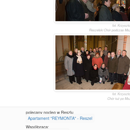
fot. Krzyszt
Reszelski Chór podczas Msz
fot. Krzyszt
Chór tuż po Msz
polecany nocleg w Reszlu
Apartament "REYMONTA" - Reszel
Współpraca: