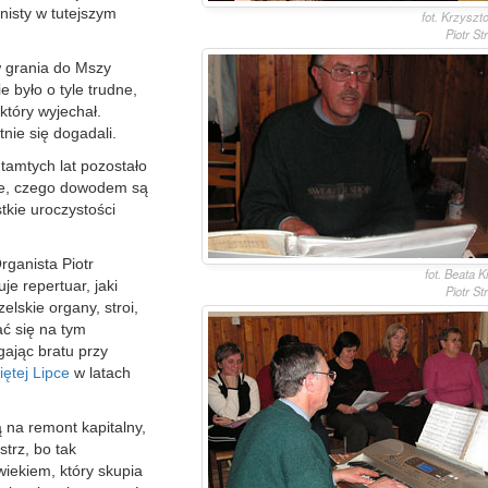
nisty w tutejszym
fot. Krzyszt
Piotr S
w grania do Mszy
 było o tyle trudne,
który wyjechał.
nie się dogadali.
 tamtych lat pozostało
nie, czego dowodem są
tkie uroczystości
rganista Piotr
fot. Beata 
e repertuar, jaki
Piotr S
elskie organy, stroi,
ć się na tym
gając bratu przy
iętej Lipce
w latach
 na remont kapitalny,
trz, bo tak
iekiem, który skupia