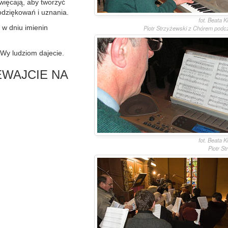
święcają, aby tworzyć
odziękowań i uznania.
fot. Beata 
 w dniu imienin
Piotr Strzyżewski z Chórem podc
Wy ludziom dajecie.
IEWAJCIE NA
fot. Beata 
Piotr S