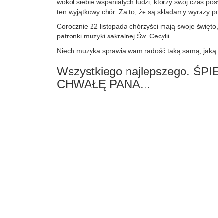
wokół siebie wspaniałych ludzi, którzy swój czas po
ten wyjątkowy chór. Za to, że są składamy wyrazy p
Corocznie 22 listopada chórzyści mają swoje święto,
patronki muzyki sakralnej Św. Cecylii.
Niech muzyka sprawia wam radość taką samą, jaką 
Wszystkiego najlepszego. ŚP
CHWAŁĘ PANA...