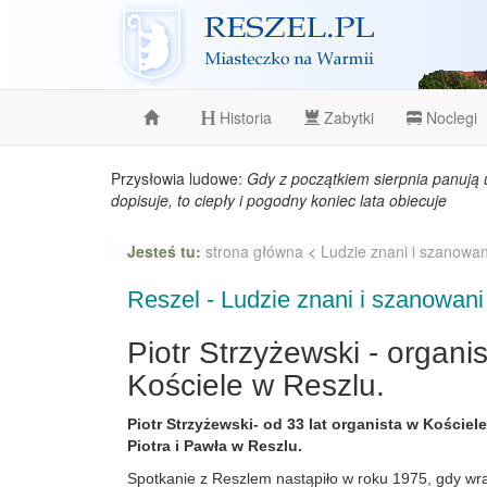
Reszel
Historia
Zabytki
Noclegi
Przysłowia ludowe:
Gdy z początkiem sierpnia panują 
dopisuje, to ciepły i pogodny koniec lata obiecuje
Jesteś tu:
strona główna
<
Ludzie znani i szanowan
Reszel - Ludzie znani i szanowani
Piotr Strzyżewski - organi
Kościele w Reszlu.
Piotr Strzyżewski- od 33 lat organista w Koście
Piotra i Pawła w Reszlu.
Spotkanie z Reszlem nastąpiło w roku 1975, gdy wra