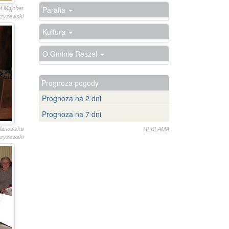
of Majcher
Parafia
trzyżewski
Kultura
O Gminie Reszel
Prognoza pogody
Prognoza na 2 dni
Prognoza na 7 dni
Kilanowska
REKLAMA
trzyżewski