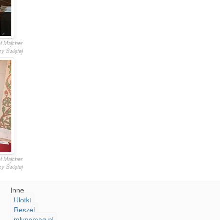
of Majcher
y Świętej
of Majcher
y Świętej
Inne
Ulotki
Reszel
mlynomag.pl