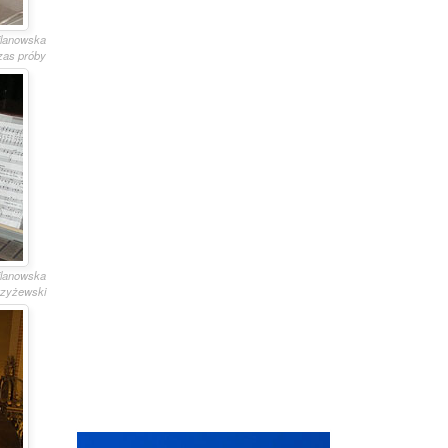
Kilanowska
zas próby
Kilanowska
trzyżewski