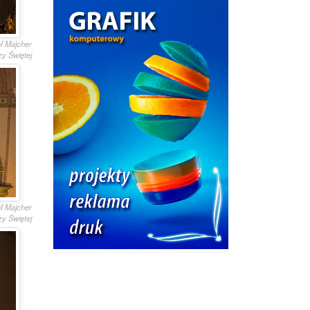
of Majcher
y Świętej
of Majcher
y Świętej