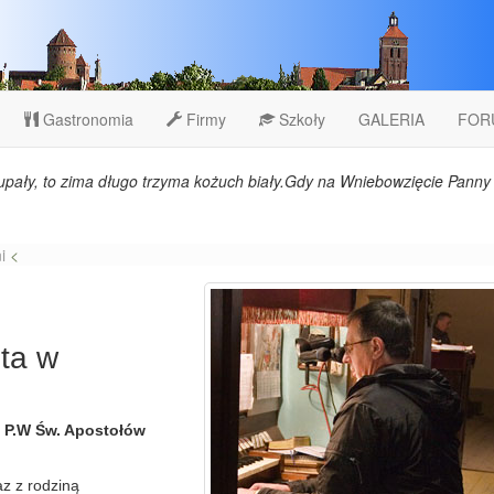
Gastronomia
Firmy
Szkoły
GALERIA
FOR
upały, to zima długo trzyma kożuch biały.Gdy na Wniebowzięcie Panny 
i
<
sta w
le P.W Św. Apostołów
z z rodziną