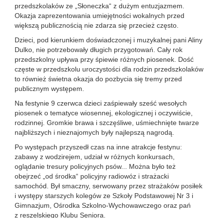
przedszkolaków ze „Słoneczka“ z dużym entuzjazmem.
Okazja zaprezentowania umiejętności wokalnych przed
większą publicznością nie zdarza się przecież często.
Dzieci, pod kierunkiem doświadczonej i muzykalnej pani Aliny
Dulko, nie potrzebowały długich przygotowań. Cały rok
przedszkolny upływa przy śpiewie różnych piosenek. Dość
częste w przedszkolu uroczystości dla rodzin przedszkolaków
to również świetna okazja do pozbycia się tremy przed
publicznym występem.
Na festynie 9 czerwca dzieci zaśpiewały sześć wesołych
piosenek o tematyce wiosennej, ekologicznej i oczywiście,
rodzinnej. Gromkie brawa i szczęśliwe, uśmiechnięte twarze
najbliższych i nieznajomych były najlepszą nagrodą.
Po występach przyszedł czas na inne atrakcje festynu:
zabawy z wodzirejem, udział w różnych konkursach,
oglądanie tresury policyjnych psów... Można było też
obejrzeć „od środka“ policyjny radiowóz i strażacki
samochód. Był smaczny, serwowany przez strażaków posiłek
i występy starszych kolegów ze Szkoły Podstawowej Nr 3 i
Gimnazjum, Ośrodka Szkolno-Wychowawczego oraz pań
z reszelskiego Klubu Seniora.