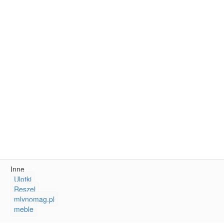
Inne
Ulotki
Reszel
mlynomag.pl
meble