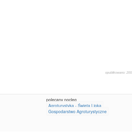
opublikowano: 200
3061
polecany nocleg
Agroturystyka - Święta Lipka
Gospodarstwo Agroturystyczne