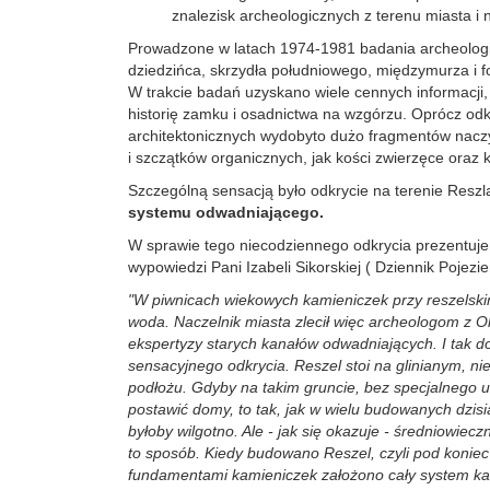
znalezisk archeologicznych z terenu miasta i na
Prowadzone w latach 1974-1981 badania archeologi
dziedzińca, skrzydła południowego, międzymurza i 
W trakcie badań uzyskano wiele cennych informacji,
historię zamku i osadnictwa na wzgórzu. Oprócz od
architektonicznych wydobyto dużo fragmentów naczy
i szczątków organicznych, jak kości zwierzęce oraz koś
Szczególną sensacją było odkrycie na terenie Resz
systemu odwadniającego.
W sprawie tego niecodziennego odkrycia prezentuj
wypowiedzi Pani Izabeli Sikorskiej ( Dziennik Pojezie
"W piwnicach wiekowych kamieniczek przy reszelskim
woda. Naczelnik miasta zlecił więc archeologom z 
ekspertyzy starych kanałów odwadniających. I tak d
sensacyjnego odkrycia. Reszel stoi na glinianym, n
podłożu. Gdyby na takim gruncie, bez specjalnego u
postawić domy, to tak, jak w wielu budowanych dzisia
byłoby wilgotno. Ale - jak się okazuje - średniowieczn
to sposób. Kiedy budowano Reszel, czyli pod konie
fundamentami kamieniczek założono cały system k