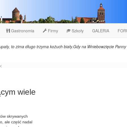
Gastronomia
Firmy
Szkoły
GALERIA
FOR
upały, to zima długo trzyma kożuch biały.Gdy na Wniebowzięcie Panny 
<
ącym wiele
etów skrywanych
o, ale część nadal