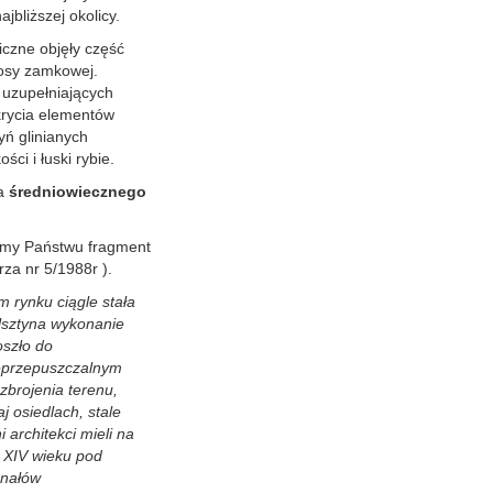
jbliższej okolicy.
czne objęły część
fosy zamkowej.
 uzupełniających
krycia elementów
ń glinianych
ci i łuski rybie.
la
średniowiecznego
emy Państwu fragment
rza nr 5/1988r ).
 rynku ciągle stała
Olsztyna wykonanie
oszło do
ieprzepuszczalnym
zbrojenia terenu,
j osiedlach, stale
i architekci mieli na
c XIV wieku pod
anałów