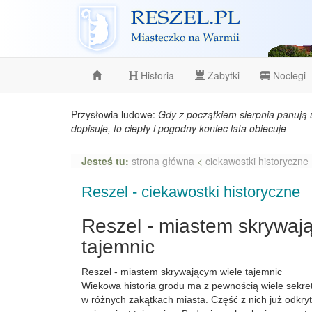
Reszel
Historia
Zabytki
Noclegi
Przysłowia ludowe:
Gdy z początkiem sierpnia panują 
dopisuje, to ciepły i pogodny koniec lata obiecuje
Jesteś tu:
strona główna
<
ciekawostki historyczne
Reszel - ciekawostki historyczne
Reszel - miastem skrywaj
tajemnic
Reszel - miastem skrywającym wiele tajemnic
Wiekowa historia grodu ma z pewnością wiele sekr
w różnych zakątkach miasta. Część z nich już odkryt