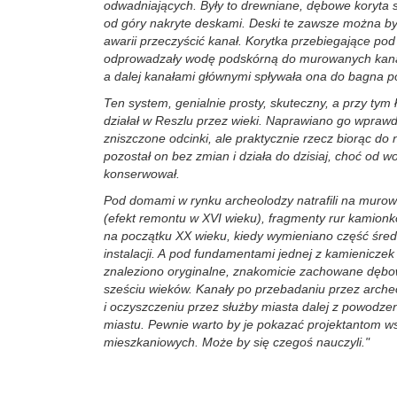
odwadniających. Były to drewniane, dębowe koryta s
od góry nakryte deskami. Deski te zawsze można był
awarii przeczyścić kanał. Korytka przebiegające p
odprowadzały wodę podskórną do murowanych kana
a dalej kanałami głównymi spływała ona do bagna p
Ten system, genialnie prosty, skuteczny, a przy tym 
działał w Reszlu przez wieki. Naprawiano go wpraw
zniszczone odcinki, ale praktycznie rzecz biorąc d
pozostał on bez zmian i działa do dzisiaj, choć od wo
konserwował.
Pod domami w rynku archeolodzy natrafili na murow
(efekt remontu w XVI wieku), fragmenty rur kamion
na początku XX wieku, kiedy wymieniano część śre
instalacji. A pod fundamentami jednej z kamienicze
znaleziono oryginalne, znakomicie zachowane dębo
sześciu wieków. Kanały po przebadaniu przez arch
i oczyszczeniu przez służby miasta dalej z powodze
miastu. Pewnie warto by je pokazać projektantom ws
mieszkaniowych. Może by się czegoś nauczyli."