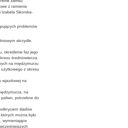
erenie zamku
owe z ramienia
 Izabela Sikorska-
ępujących problemów
udniowym skrzydle,
, określenie faz jego
kresu średniowiecza.
nnych na międzymurzu
u użytkowego z okresu
y wjazdowej na
międzymurza, na
 paliwo, potrzebne do
 odkryciem śladów
 których można było
e, wymieniające
 wcześniejszych