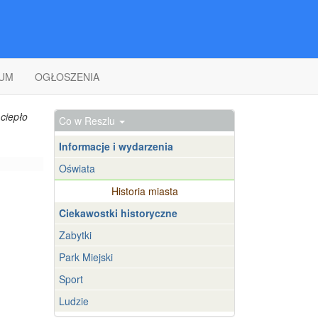
UM
OGŁOSZENIA
ciepło
Co w Reszlu
Informacje i wydarzenia
Oświata
Historia miasta
Ciekawostki historyczne
Zabytki
Park Miejski
Sport
Ludzie