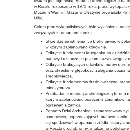
owiana jest tajemnicą. Badania archeologiczne na t
w Reszlu rozpoczęto w 1973 roku, prace wykopalisk
Muzeum Warmii i Mazur w Olsztynie prowadziła Pani
Ulfik.
Celem prac wykopaliskowych było wyjaśnienie nast
związanych z remontem zamku:
Stwierdzenie istnienia lub braku piwnic w poł
w którym zaplanowano kotłownię.
Odkrycie fundamentu krużganka na dziedzińcu
budowy i oznaczenie poziomu użytkowego z o
Odkrycie brakujących odcinków murów obro
oraz określenie głębokości zalegania poziom
średniowiecza.
Odkrycie fundamentów średniowiecznej bram
międzymurzu.
Przebadanie metodą archeologiczną terenu 
którym zaplanowano osadzenie zbiorników na
ogrzewania zamku.
Ponadto Dział Archeologii zainteresowany był
osadnictwa, poprzedzających budowę zamku,
się spodziewać w oparciu o źródła historyczn
w Reszlu gród obronny, a także na podstawie