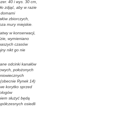
zer. 40 i wys. 30 cm,
o zdjąć, aby w razie
od domami
łów zbiorczych,
oza mury miejskie.
łatwy w konserwacji,
dzie, wymieniano
o naszych czasów
jny nikt go nie
ane odcinki kanałów
kowych, położonych
dniowiecznych
k (obecnie Rynek 14)
we korytko sprzed
eologów
niem służyć będą
półczesnych osiedli