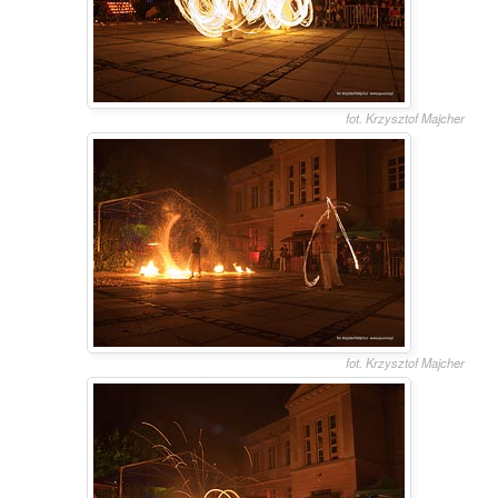
fot. Krzysztof Majcher
fot. Krzysztof Majcher