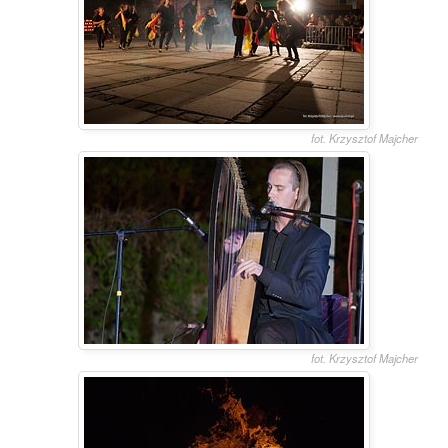
fot. Krzysztof Majcher
fot. Krzysztof Majcher