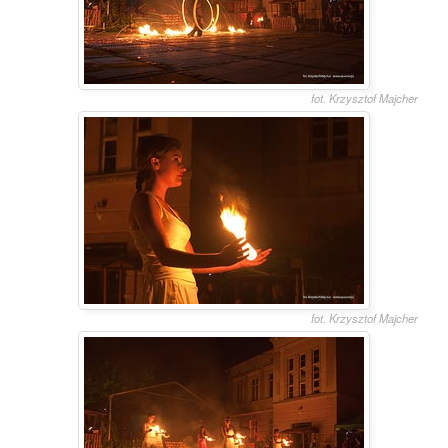
fot. Krzysztof Majcher
fot. Krzysztof Majcher