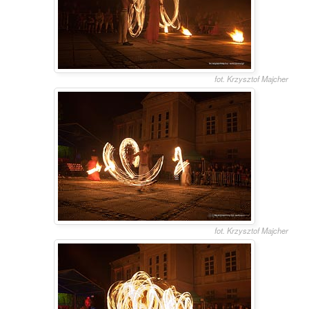
fot. Krzysztof Majcher
fot. Krzysztof Majcher