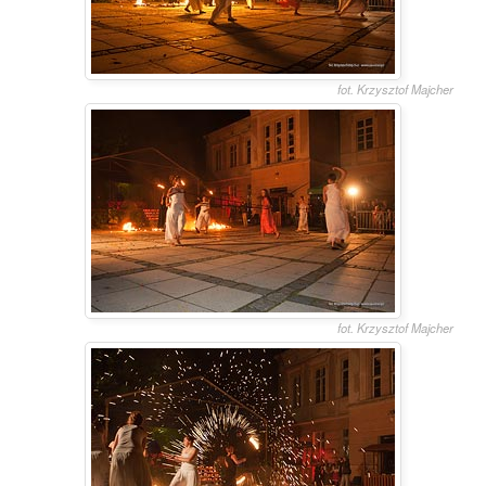
fot. Krzysztof Majcher
fot. Krzysztof Majcher