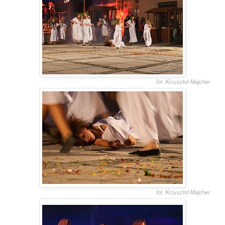
fot. Krzysztof Majcher
fot. Krzysztof Majcher