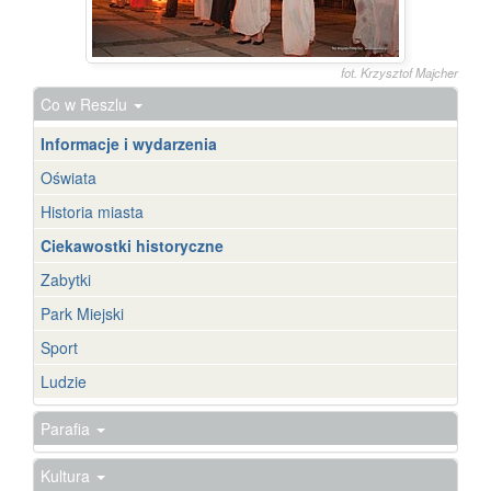
fot. Krzysztof Majcher
Co w Reszlu
Informacje i wydarzenia
Oświata
Historia miasta
Ciekawostki historyczne
Zabytki
Park Miejski
Sport
Ludzie
Parafia
Kultura