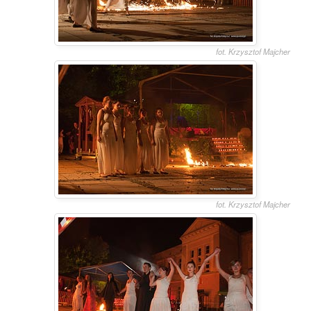
fot. Krzysztof Majcher
fot. Krzysztof Majcher