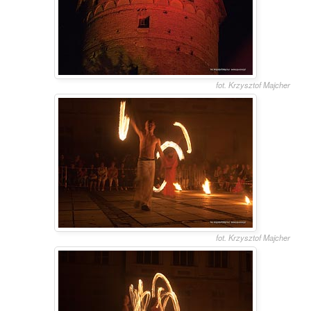
fot. Krzysztof Majcher
fot. Krzysztof Majcher