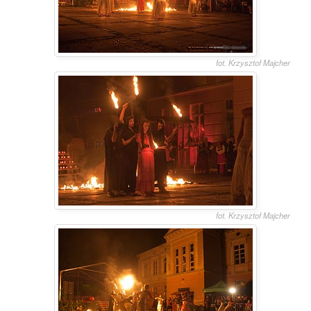
fot. Krzysztof Majcher
fot. Krzysztof Majcher