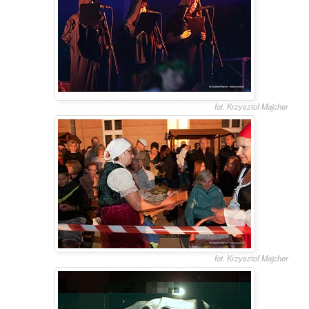
fot. Krzysztof Majcher
fot. Krzysztof Majcher