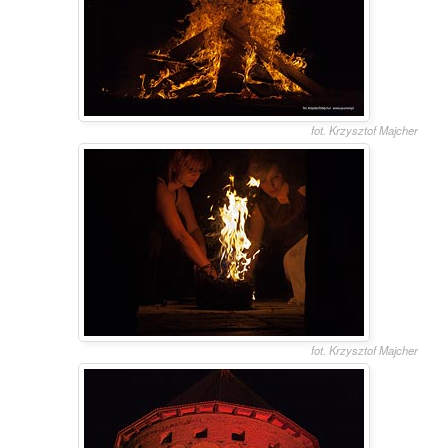
fot. Krzysztof Majcher
fot. Krzysztof Majcher