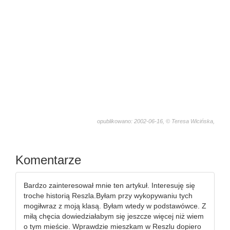
opublikowano: 2002-06-16, © Teresa Wicińska,
2439
Komentarze
Bardzo zainteresował mnie ten artykuł. Interesuję się
troche historią Reszla.Byłam przy wykopywaniu tych
mogiłwraz z moją klasą. Byłam wtedy w podstawówce. Z
miłą chęcia dowiedziałabym się jeszcze więcej niż wiem
o tym mieście. Wprawdzie mieszkam w Reszlu dopiero