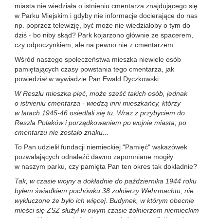
miasta nie wiedziała o istnieniu cmentarza znajdującego się
w Parku Miejskim i gdyby nie informacje docierające do nas
np. poprzez telewizję, być może nie wiedziałoby o tym do
dziś - bo niby skąd? Park kojarzono głównie ze spacerem,
czy odpoczynkiem, ale na pewno nie z cmentarzem.
Wśród naszego społeczeństwa mieszka niewiele osób
pamiętających czasy powstania tego cmentarza, jak
powiedział w wywiadzie Pan Ewald Dyczkowski:
W Reszlu mieszka pięć, może sześć takich osób, jednak
o istnieniu cmentarza - wiedzą inni mieszkańcy, którzy
w latach 1945-46 osiedlali się tu. Wraz z przybyciem do
Reszla Polaków i porządkowaniem po wojnie miasta, po
cmentarzu nie zostało znaku...
To Pan udzielił fundacji niemieckiej "Pamięć" wskazówek
pozwalających odnaleźć dawno zapomniane mogiły
w naszym parku, czy pamięta Pan ten okres tak dokładnie?
Tak, w czasie wojny a dokładnie do października 1944 roku
byłem świadkiem pochówku 38 żołnierzy Wehrmachtu, nie
wykluczone że było ich więcej. Budynek, w którym obecnie
mieści się ZSZ służył w owym czasie żołnierzom niemieckim