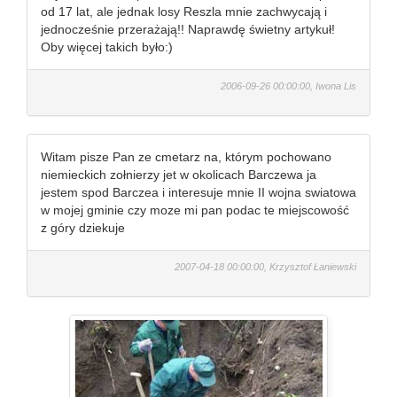
od 17 lat, ale jednak losy Reszla mnie zachwycają i
jednocześnie przerażają!! Naprawdę świetny artykuł!
Oby więcej takich było:)
2006-09-26 00:00:00, Iwona Lis
Witam pisze Pan ze cmetarz na, którym pochowano
niemieckich zołnierzy jet w okolicach Barczewa ja
jestem spod Barczea i interesuje mnie II wojna swiatowa
w mojej gminie czy moze mi pan podac te miejscowość
z góry dziekuje
2007-04-18 00:00:00, Krzysztof Łaniewski