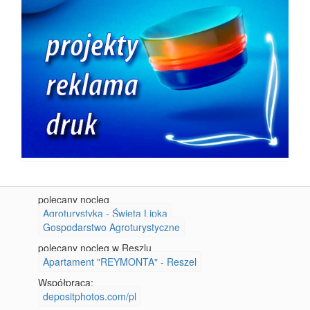
polecany nocleg
Agroturystyka - Święta Lipka
Gospodarstwo Agroturystyczne
polecany nocleg w Reszlu
Apartament "REYMONTA" - Reszel
Współpraca:
depositphotos.com/pl