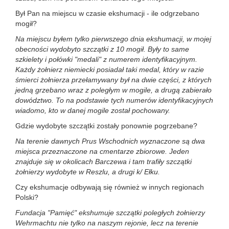
Był Pan na miejscu w czasie ekshumacji - ile odgrzebano
mogił?
Na miejscu byłem tylko pierwszego dnia ekshumacji, w mojej
obecności wydobyto szczątki z 10 mogił. Były to same
szkielety i połówki "medali" z numerem identyfikacyjnym.
Każdy żołnierz niemiecki posiadał taki medal, który w razie
śmierci żołnierza przełamywany był na dwie części, z których
jedną grzebano wraz z poległym w mogile, a drugą zabierało
dowództwo. To na podstawie tych numerów identyfikacyjnych
wiadomo, kto w danej mogile został pochowany.
Gdzie wydobyte szczątki zostały ponownie pogrzebane?
Na terenie dawnych Prus Wschodnich wyznaczone są dwa
miejsca przeznaczone na cmentarze zbiorowe. Jeden
znajduje się w okolicach Barczewa i tam trafiły szczątki
żołnierzy wydobyte w Reszlu, a drugi k/ Ełku.
Czy ekshumacje odbywają się również w innych regionach
Polski?
Fundacja "Pamięć" ekshumuje szczątki poległych żołnierzy
Wehrmachtu nie tylko na naszym rejonie, lecz na terenie