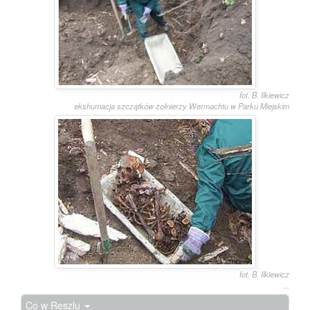
fot. B. Ilkiewicz
ekshumacja szczątków żołnierzy Wermachtu w Parku Miejskim
fot. B. Ilkiewicz
...
Co w Reszlu