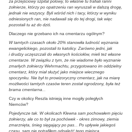
za przejściowy szpital polowy, to właśnie tu trafiali ranni
żołnierze, którzy po opatrzeniu ran wyruszali w dalszą drogę,
jednak nie wszyscy. Byli wśród nich i tacy, którzy w wyniku
odniesionych ran, nie nadawali się do tej drogi, tak więc
pozostali tu aż do dziś.
Dlaczego nie grzebano ich na cmentarzu ogólnym?
W tamtych czasach około 20% stanowiła ludność wyznania
ewangelickiego, pozostali to katolicy. Zarówno jedni, jak
i drudzy uczęszczali do własnych kościołów, mieli też własne
cmentarze. W związku z tym, że nie wiadome było wyznanie
zmarłych żołnierzy Wehrmachtu, przygotowano im oddzielny
cmentarz, który miał służyć jako miejsce wiecznego
spoczynku. Nie był to prowizoryczny cmentarz, jak na miarę
możliwości tamtych czasów teren został ogrodzony, była też
brama cmentarna...
Czy w okolicy Reszla istnieją inne mogiły poległych
Niemców?
Pojedyncze tak. W okolicach Klewna sam pochowałem pięciu
żołnierzy, ale co to był za pochówek - okres zimowy, ziemia
zmarznięta, śnieg sięgający po pas... Po upływie jakiegoś
czasu, sam nie potrafiłem odnaleźć tego miejsca.