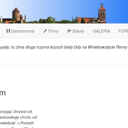
Gastronomia
Firmy
Szkoły
GALERIA
FOR
upały, to zima długo trzyma kożuch biały.Gdy na Wniebowzięcie Panny 
em
przyjąć chrzest od
 potrzebuję chrztu od
wiedział: «
;Pozwól