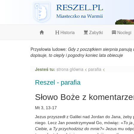
Reszel
Historia
Zabytki
Noclegi
Przysłowia ludowe:
Gdy z początkiem sierpnia panują 
dopisuje, to ciepły i pogodny koniec lata obiecuje
Jesteś tu:
strona główna
<
parafia
<
Reszel - parafia
Słowo Boże z komentarz
Mt 3, 13-17
Jezus przyszedł z Galilei nad Jordan do Jana, żeby 
niego. Lecz Jan powstrzymywał Go, mówiąc: «
To ja
Ciebie, a Ty przychodzisz do mnie?
» Jezus mu odpo