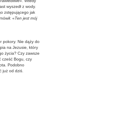
prawiedliwe
». Wtedy
ast wyszedł z wody.
go zstępującego jak
mówił: «
Ten jest mój
zór pokory. Nie dąży do
pia na Jezusie, który
ego życia? Czy zawsze
ć cześć Bogu, czy
łota. Podobno
ć już od dziś.