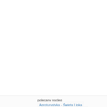
polecany nocleg
Agroturystyka - Święta Lipka