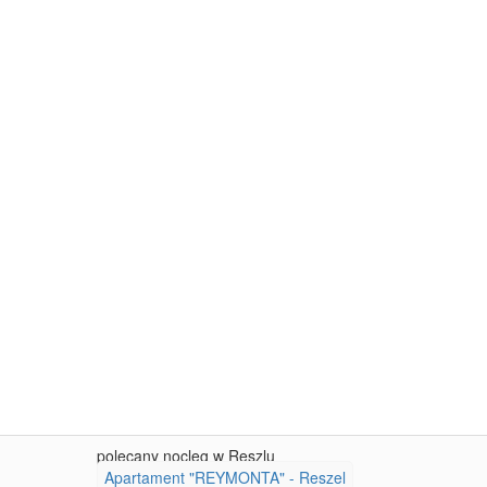
polecany nocleg w Reszlu
Apartament "REYMONTA" - Reszel