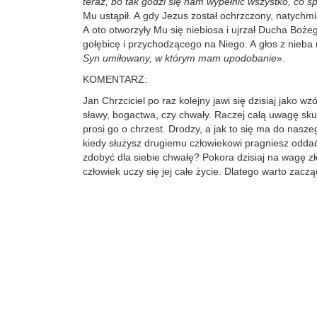
teraz, bo tak godzi się nam wypełnić wszystko, co s
Mu ustąpił. A gdy Jezus został ochrzczony, natychmi
A oto otworzyły Mu się niebiosa i ujrzał Ducha Boże
gołębicę i przychodzącego na Niego. A głos z nieba 
Syn umiłowany, w którym mam upodobanie
».
KOMENTARZ:
Jan Chrzciciel po raz kolejny jawi się dzisiaj jako w
sławy, bogactwa, czy chwały. Raczej całą uwagę sku
prosi go o chrzest. Drodzy, a jak to się ma do nasz
kiedy służysz drugiemu człowiekowi pragniesz odda
zdobyć dla siebie chwałę? Pokora dzisiaj na wagę z
człowiek uczy się jej całe życie. Dlatego warto zaczą