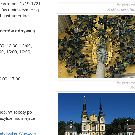
e w latach 1719-1721
fot. Krzyszt
Sanktuarium w Świę
anów umieszczone są
ch instrumentach
ncertów odbywają
:30, 13:30, 15:00,
00, 15:00, 16:00,
6:00, 17:00
fot. Krzyszt
Św
osób. W soboty po
azylice ma miejsce
ętolipskie Wieczory