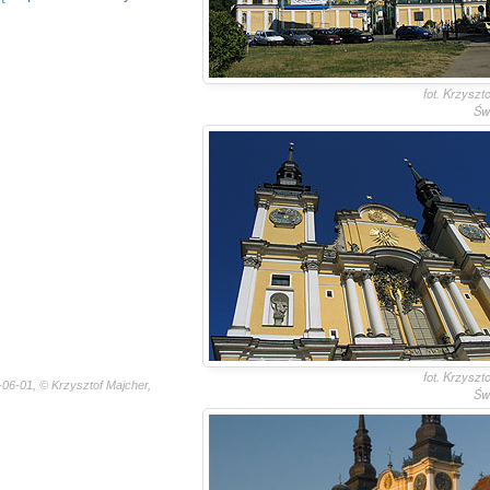
fot. Krzyszt
Św
fot. Krzyszt
06-01, © Krzysztof Majcher,
Św