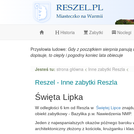
Reszel
Historia
Zabytki
Noclegi
Przysłowia ludowe:
Gdy z początkiem sierpnia panują 
dopisuje, to ciepły i pogodny koniec lata obiecuje
Jesteś tu:
strona główna
<
Inne zabytki Reszla
<
Reszel - Inne zabytki Reszla
Święta Lipka
W odległości 6 km od Reszla w
Świętej Lipce
znajdu
obiekt zabytkowy - Bazylika p.w. Nawiedzenia NMP.
Jeden z najwspanialszych okazów późnego baroku w
architektoniczny złożony z kościoła, krużganku i klas