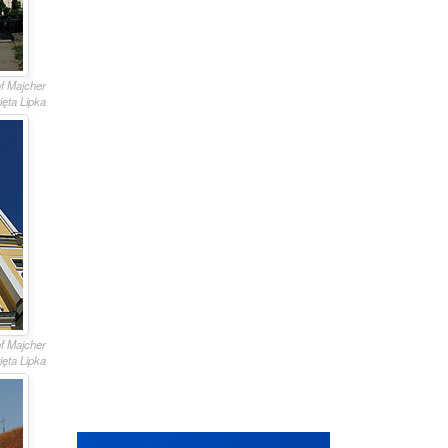
of Majcher
ięta Lipka
of Majcher
ięta Lipka