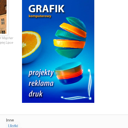
of Majcher
ętej Lipce
Inne
Ulotki