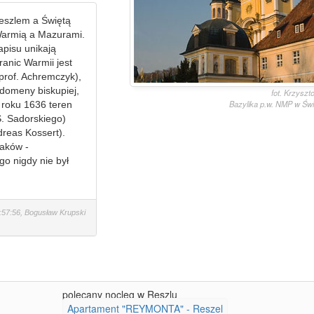
Reszlem a Świętą
Warmią a Mazurami.
apisu unikają
ranic Warmii jest
prof. Achremczyk),
 domeny biskupiej,
fot. Krzyszt
Bazylika p.w. NMP w Świ
w roku 1636 teren
S. Sadorskiego)
dreas Kossert).
laków -
o nigdy nie był
:57:56, Bogusław Krupski
polecany nocleg w Reszlu
Apartament "REYMONTA" - Reszel