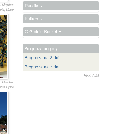
of Majcher
Parafia
tej Lipce
Kultura
O Gminie Reszel
Prognoza pogody
Prognoza na 2 dni
Prognoza na 7 dni
REKLAMA
of Majcher
ięta Lipka