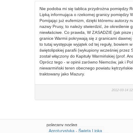
Nie podoba mi się tablica przydrożna pomiędzy 
Lipką informująca o rzekomej granicy pomiędzy 
Pomijając już eufemizm, dzięki któremu autorzy n
nazwy Prusy, to należy stwierdzić, że określenie g
niewłaściwe. Co prawda, W ZASADZIE (jak pisze 
granice Warmii pokrywają się z granicami dawnej
to tutaj występuje wyjątek od tej reguły, bowiem 
świętolipskiej parafii (wykupiony wcześniej przez 
został włączony do Kapituły Warmińskiej (prof. An
Oprócz tego - w opinii zarówno Niemców, jak i Po
niewarmiński teren obecnego powiatu kętrzyńskieg
traktowany jako Mazury.
2012-03-14 12
polecany nocleg
Agroturystyka - Święta Lipka