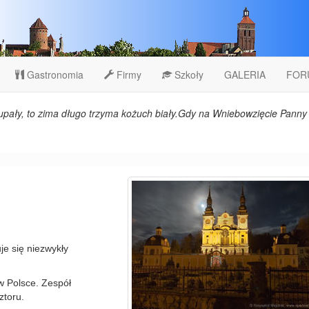
Gastronomia
Firmy
Szkoły
GALERIA
FOR
upały, to zima długo trzyma kożuch biały.Gdy na Wniebowzięcie Panny 
je się niezwykły
 Polsce. Zespół
ztoru.