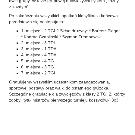
dwie grupy. W fazie grupowej obowiązywał system „każdy
z każdym”.
Po zakończeniu wszystkich spotkań klasyfikacja końcowa
przedstawia się następująco:
1. miejsce - 2 TGI 2 Skład drużyny: * Bartosz Piegat
* Konrad Czapliński * Szymon Trembowski
2. miejsce - 3 TDI
3. miejsce - 1 TDA
4. miejsce - 4 TDA
5. miejsce - 4 TG
6. miejsce - 3 TG
7. miejsce - 2 TGI
Gratulujemy wszystkim uczestnikom zaangażowania,
sportowej postawy oraz walki do ostatniego gwizdka.
Szczególne gratulacje dla zwycięzców z klasy 2 TGI 2, którzy
zdobyli tytuł mistrzów pierwszego turnieju koszykówki 3x3