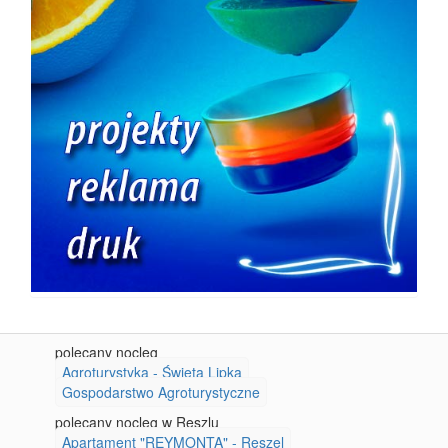
polecany nocleg
Agroturystyka - Święta Lipka
Gospodarstwo Agroturystyczne
polecany nocleg w Reszlu
Apartament "REYMONTA" - Reszel