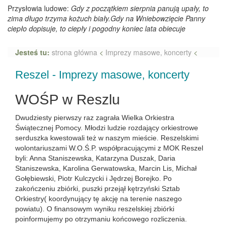
Przysłowia ludowe:
Gdy z początkiem sierpnia panują upały, to
zima długo trzyma kożuch biały.Gdy na Wniebowzięcie Panny
ciepło dopisuje, to ciepły i pogodny koniec lata obiecuje
Jesteś tu:
strona główna
<
Imprezy masowe, koncerty
<
Reszel - Imprezy masowe, koncerty
WOŚP w Reszlu
Dwudziesty pierwszy raz zagrała Wielka Orkiestra
Świątecznej Pomocy. Młodzi ludzie rozdający orkiestrowe
serduszka kwestowali też w naszym mieście. Reszelskimi
wolontariuszami W.O.Ś.P. współpracującymi z MOK Reszel
byli: Anna Staniszewska, Katarzyna Duszak, Daria
Staniszewska, Karolina Gerwatowska, Marcin Lis, Michał
Gołębiewski, Piotr Kulczycki i Jędrzej Borejko. Po
zakończeniu zbiórki, puszki przejął kętrzyński Sztab
Orkiestry( koordynujący tę akcję na terenie naszego
powiatu). O finansowym wyniku reszelskiej zbiórki
poinformujemy po otrzymaniu końcowego rozliczenia.