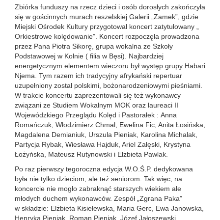
Zbiórka funduszy na rzecz dzieci i osób dorosłych zakończyła
się w gościnnych murach reszelskiej Galerii „Zamek”, gdzie
Miejski Ośrodek Kultury przygotował koncert zatytułowany „
Orkiestrowe kolędowanie”. Koncert rozpoczęła prowadzona
przez Pana Piotra Sikorę, grupa wokalna ze Szkoły
Podstawowej w Kolnie ( filia w Bęsi). Najbardziej
energetycznym elementem wieczoru był występ grupy Habari
Njema. Tym razem ich tradycyjny afrykański repertuar
uzupełniony został polskimi, bożonarodzeniowymi pieśniami.
W trakcie koncertu zaprezentowali się też wykonawcy
związani ze Studiem Wokalnym MOK oraz laureaci II
Wojewódzkiego Przeglądu Kolęd i Pastorałek : Anna
Romańczuk, Włodzimierz Chmal, Ewelina Fic, Anita Łosińska,
Magdalena Demianiuk, Urszula Pieniak, Karolina Michalak,
Partycja Rybak, Wiesława Hajduk, Ariel Załęski, Krystyna
Łożyńska, Mateusz Rutynowski i Elżbieta Pawlak.
Po raz pierwszy tegoroczna edycja W.O.Ś.P. dedykowana
była nie tylko dzieciom, ale też seniorom. Tak więc, na
koncercie nie mogło zabraknąć starszych wiekiem ale
młodych duchem wykonawców. Zespół „Zgrana Paka”
w składzie: Elżbieta Kisielewska, Maria Gerc, Ewa Janowska,
Henryka Pieniak, Roman Pieniak, Józef Jałoszewski,