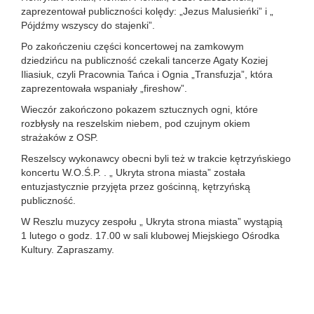
zaprezentował publiczności kolędy: „Jezus Malusieńki” i „
Pójdźmy wszyscy do stajenki”.
Po zakończeniu części koncertowej na zamkowym
dziedzińcu na publiczność czekali tancerze Agaty Koziej
Iliasiuk, czyli Pracownia Tańca i Ognia „Transfuzja”, która
zaprezentowała wspaniały „fireshow”.
Wieczór zakończono pokazem sztucznych ogni, które
rozbłysły na reszelskim niebem, pod czujnym okiem
strażaków z OSP.
Reszelscy wykonawcy obecni byli też w trakcie kętrzyńskiego
koncertu W.O.Ś.P. . „ Ukryta strona miasta” została
entuzjastycznie przyjęta przez gościnną, kętrzyńską
publiczność.
W Reszlu muzycy zespołu „ Ukryta strona miasta” wystąpią
1 lutego o godz. 17.00 w sali klubowej Miejskiego Ośrodka
Kultury. Zapraszamy.