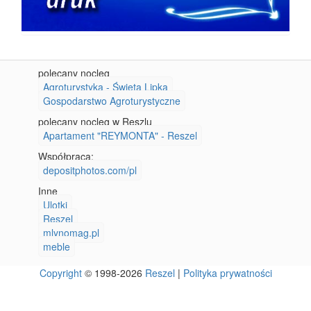
polecany nocleg
Agroturystyka - Święta Lipka
Gospodarstwo Agroturystyczne
polecany nocleg w Reszlu
Apartament "REYMONTA" - Reszel
Współpraca:
depositphotos.com/pl
Inne
Ulotki
Reszel
mlynomag.pl
meble
Copyright
© 1998-2026
Reszel
|
Polityka prywatności