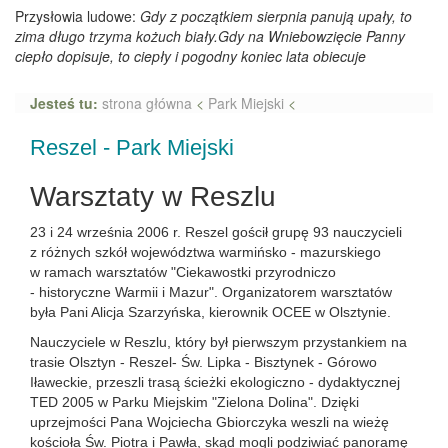
Przysłowia ludowe:
Gdy z początkiem sierpnia panują upały, to
zima długo trzyma kożuch biały.Gdy na Wniebowzięcie Panny
ciepło dopisuje, to ciepły i pogodny koniec lata obiecuje
Jesteś tu:
strona główna
<
Park Miejski
<
Reszel - Park Miejski
Warsztaty w Reszlu
23 i 24 września 2006 r. Reszel gościł grupę 93 nauczycieli
z różnych szkół województwa warmińsko - mazurskiego
w ramach warsztatów "Ciekawostki przyrodniczo
- historyczne Warmii i Mazur". Organizatorem warsztatów
była Pani Alicja Szarzyńska, kierownik OCEE w Olsztynie.
Nauczyciele w Reszlu, który był pierwszym przystankiem na
trasie Olsztyn - Reszel- Św. Lipka - Bisztynek - Górowo
Iławeckie, przeszli trasą ścieżki ekologiczno - dydaktycznej
TED 2005 w Parku Miejskim "Zielona Dolina". Dzięki
uprzejmości Pana Wojciecha Gbiorczyka weszli na wieżę
kościoła Św. Piotra i Pawła, skąd mogli podziwiać panoramę