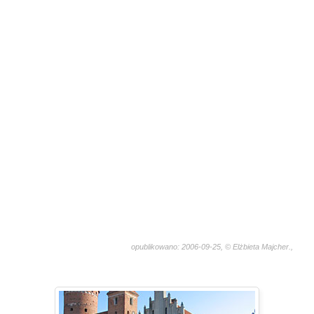
opublikowano: 2006-09-25, © Elżbieta Majcher.,
1696