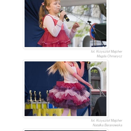
fot. Krzysztof Majcher
Magda Chmarycz
fot. Krzysztof Majcher
Natalka Baranowska