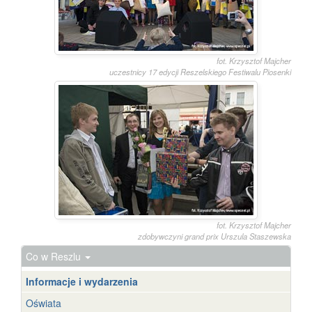
fot. Krzysztof Majcher
uczestnicy 17 edycji Reszelskiego Festiwalu Piosenki
fot. Krzysztof Majcher
zdobywczyni grand prix Urszula Staszewska
Co w Reszlu
Informacje i wydarzenia
Oświata