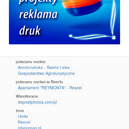
polecany nocleg
Agroturystyka - Święta Lipka
Gospodarstwo Agroturystyczne
polecany nocleg w Reszlu
Apartament "REYMONTA" - Reszel
Współpraca:
depositphotos.com/pl
Inne
Ulotki
Reszel
mlynomag.pl