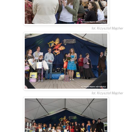
fot. Krzysztof Majcher
fot. Krzysztof Majcher