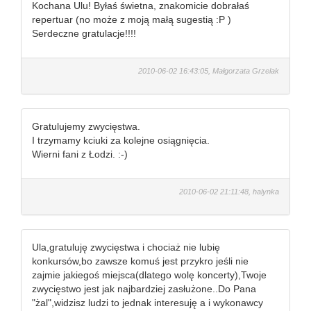
Kochana Ulu! Byłaś świetna, znakomicie dobrałaś
repertuar (no może z moją małą sugestią :P )
Serdeczne gratulacje!!!!
2010-06-02 16:43:05, Małgorzata Grzelak
Gratulujemy zwycięstwa.
I trzymamy kciuki za kolejne osiągnięcia.
Wierni fani z Łodzi. :-)
2010-06-02 21:11:48, halynka
Ula,gratuluję zwycięstwa i chociaż nie lubię
konkursów,bo zawsze komuś jest przykro jeśli nie
zajmie jakiegoś miejsca(dlatego wolę koncerty),Twoje
zwycięstwo jest jak najbardziej zasłużone..Do Pana
"żal",widzisz ludzi to jednak interesuję a i wykonawcy