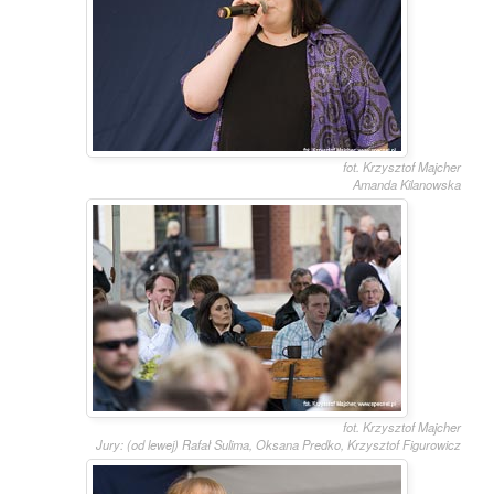
fot. Krzysztof Majcher
Amanda Kilanowska
fot. Krzysztof Majcher
Jury: (od lewej) Rafał Sulima, Oksana Predko, Krzysztof Figurowicz