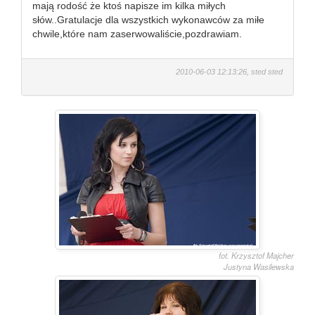
mają rodość że ktoś napisze im kilka miłych
słów..Gratulacje dla wszystkich wykonawców za miłe
chwile,które nam zaserwowaliście,pozdrawiam.
2010-06-03 12:13:26, sted sted
fot. Krzysztof Majcher
Justyna Wasilewska