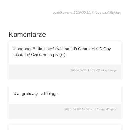
opublikowano: 2010-05-31, © Krzysztof Majcher,
3694
Komentarze
łaaaaaaaa!! Ula jesteś świetna!! :D Gratulacje :D Oby
tak dalej! Czekam na płytę :)
2010-05-31 17:05:43, Gra tulacje
Ula, gratulacje z Elbląga.
2010-06-02 15:52:51, Hanna Wagner