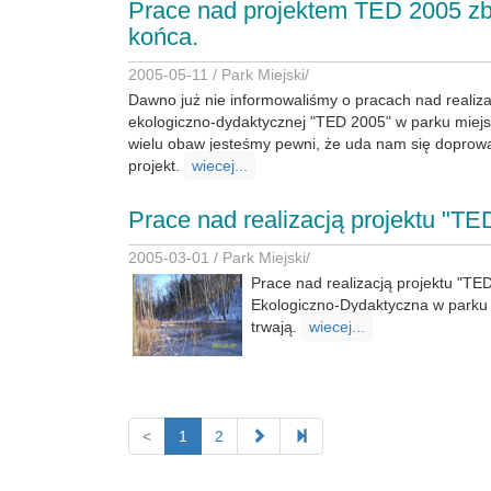
Prace nad projektem TED 2005 zbl
końca.
2005-05-11 /
Park Miejski
/
Dawno już nie informowaliśmy o pracach nad realiza
ekologiczno-dydaktycznej "TED 2005" w parku miej
wielu obaw jesteśmy pewni, że uda nam się doprow
projekt.
wiecej...
Prace nad realizacją projektu "TE
2005-03-01 /
Park Miejski
/
Prace nad realizacją projektu "TED
Ekologiczno-Dydaktyczna w parku
trwają.
wiecej...
<
1
2