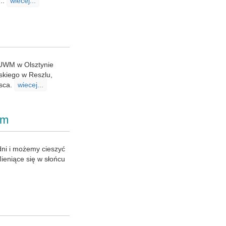
..
wiecej...
 UWM w Olsztynie
skiego w Reszlu,
jsca.
wiecej...
em
 dni i możemy cieszyć
ieniące się w słońcu