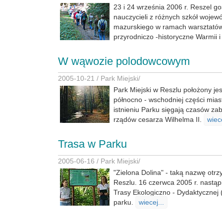
23 i 24 września 2006 r. Reszel go
nauczycieli z różnych szkół woje
mazurskiego w ramach warsztatów
przyrodniczo -historyczne Warmii 
W wąwozie polodowcowym
2005-10-21 /
Park Miejski
/
Park Miejski w Reszlu położony jes
północno - wschodniej części miast
istnieniu Parku sięgają czasów zab
rządów cesarza Wilhelma II.
wiece
Trasa w Parku
2005-06-16 /
Park Miejski
/
"Zielona Dolina" - taką nazwę otrz
Reszlu. 16 czerwca 2005 r. nastąpi
Trasy Ekologiczno - Dydaktycznej
parku.
wiecej...