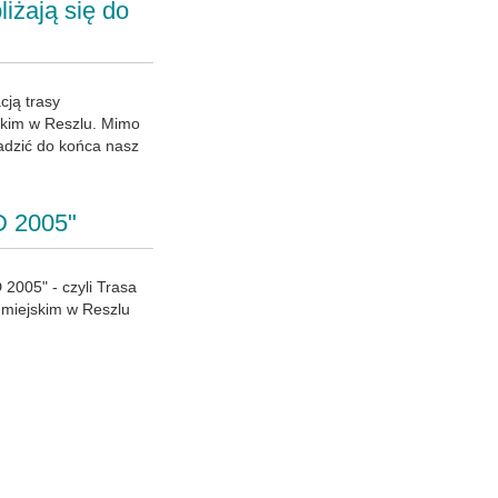
iżają się do
cją trasy
skim w Reszlu. Mimo
adzić do końca nasz
D 2005"
 2005" - czyli Trasa
 miejskim w Reszlu