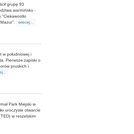
ścił grupę 93
wództwa warmińsko -
 "Ciekawostki
i Mazur".
wiecej...
t w południowej i
a. Pierwsze zapiski o
orów pruskich i
j...
ymał Park Miejski w
ło uroczyste otwarcie
 (TED) w reszelskim