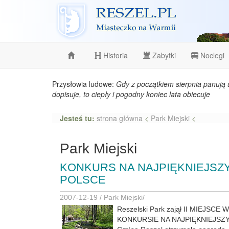
Reszel
Historia
Zabytki
Noclegi
Przysłowia ludowe:
Gdy z początkiem sierpnia panują 
dopisuje, to ciepły i pogodny koniec lata obiecuje
Jesteś tu:
strona główna
<
Park Miejski
<
Park Miejski
KONKURS NA NAJPIĘKNIEJSZ
POLSCE
2007-12-19 /
Park Miejski
/
Reszelski Park zajął II MIEJS
KONKURSIE NA NAJPIĘKNIEJSZ