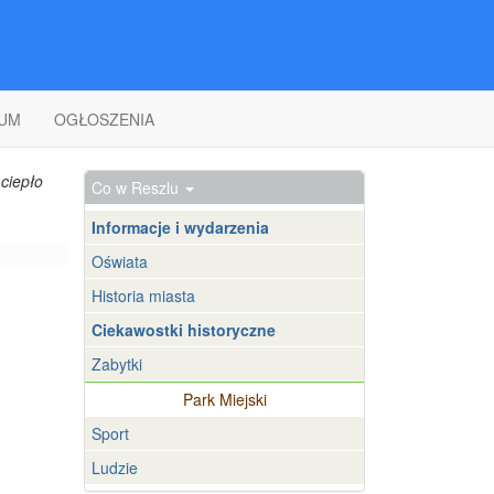
UM
OGŁOSZENIA
ciepło
Co w Reszlu
Informacje i wydarzenia
Oświata
Historia miasta
Ciekawostki historyczne
Zabytki
Park Miejski
Sport
Ludzie