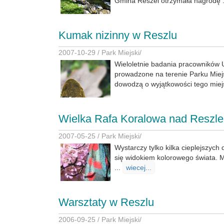
Gmina Reszel otrzymała nagrodę .
Kumak nizinny w Reszlu
2007-10-29 /
Park Miejski
/
Wieloletnie badania pracowników
prowadzone na terenie Parku Miej
dowodzą o wyjątkowości tego mie
Wielka Rafa Koralowa nad Reszl
2007-05-25 /
Park Miejski
/
Wystarczy tylko kilka cieplejszych
się widokiem kolorowego świata. M
...
wiecej...
Warsztaty w Reszlu
2006-09-25 /
Park Miejski
/