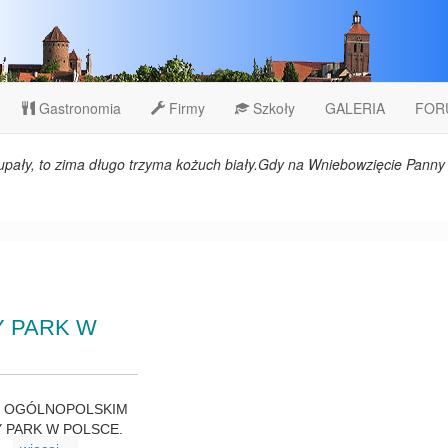
Gastronomia
Firmy
Szkoły
GALERIA
FOR
upały, to zima długo trzyma kożuch biały.Gdy na Wniebowzięcie Panny 
Y PARK W
CE W OGÓLNOPOLSKIM
Y PARK W POLSCE.