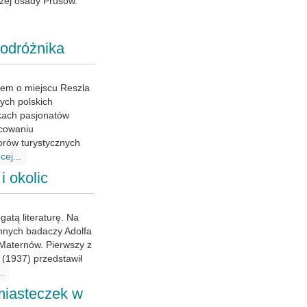
zej osady Prusów.
podróżnika
łem o miejscu Reszla
ych polskich
żkach pasjonatów
acowaniu
orów turystycznych
cej...
i okolic
atą literaturę. Na
nnych badaczy Adolfa
Maternów. Pierwszy z
. (1937) przedstawił
..
 miasteczek w