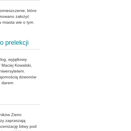
omieszczenie, które
lanowano założyć
 miasta wie o tym.
 prelekcji
log, wyjątkowy
f Maciej Kowalski,
niwersytetem.
znajomością dzwonów
m darem
śników Ziemi
rzy zapraszają
scenizację bitwy pod