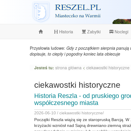
Reszel
Historia
Zabytki
Noclegi
Przysłowia ludowe:
Gdy z początkiem sierpnia panują 
dopisuje, to ciepły i pogodny koniec lata obiecuje
Jesteś tu:
strona główna
<
ciekawostki historyczne
ciekawostki historyczne
Historia Reszla - od pruskiego gr
współczesnego miasta
2026-06-10 /
ciekawostki historyczne
/
Początki Reszla wiążą się ze staropruską Barcją. W
krzyżacki wzniósł nad Sajną drewniano-ziemną straż