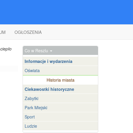
UM
OGŁOSZENIA
ciepło
Co w Reszlu
Informacje i wydarzenia
Oświata
Historia miasta
Ciekawostki historyczne
Zabytki
Park Miejski
Sport
Ludzie