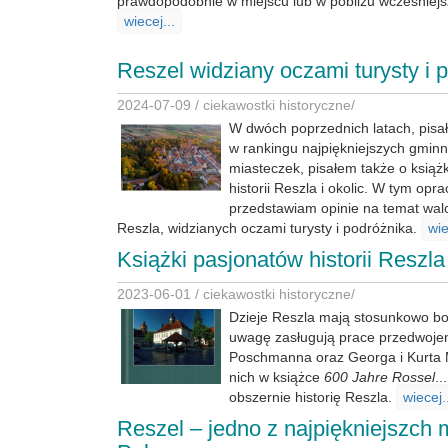
prawdopodobnie w miejscu lub w pobliżu wcześniejs
wiecej...
Reszel widziany oczami turysty i 
2024-07-09 /
ciekawostki historyczne
/
W dwóch poprzednich latach, pisa
w rankingu najpiękniejszych gminn
miasteczek, pisałem także o ksią
historii Reszla i okolic. W tym opr
przedstawiam opinie na temat wal
Reszla, widzianych oczami turysty i podróżnika.
wie
Książki pasjonatów historii Reszla 
2023-06-01 /
ciekawostki historyczne
/
Dzieje Reszla mają stosunkowo bog
uwagę zasługują prace przedwoje
Poschmanna oraz Georga i Kurta 
nich w książce
600 Jahre Rossel
..
obszernie historię Reszla.
wiecej.
Reszel – jedno z najpiękniejszch