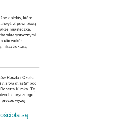
ne obiekty, które
achwyt. Z pewnością
także miasteczka,
 charakterystycznymi
 ulic wokół
 infrastrukturą
ów Reszla i Okolic
 historii miasta”
pod
 Roberta Klimka. Tę
ctwa historycznego
- prezes wyżej
ościoła są