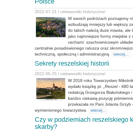
Polsce
2022-07-21 /
ciekawostki historyczne
/
W swoich podróżach poznajemy róż
wzbudzają mniejszy lub większy z
do takich należą duże miasta, ale 
jako najmniejsze formy miejskie z
cechami: szachownicowym układem
centralnie posadowionego ratusza oraz skromniejszą
techniczną, społeczną i administracyjną.
wiecej...
Sekrety reszelskiej historii
2022-05-25 /
ciekawostki historyczne
/
W 2018 roku Towarzystwo Miłośnik
wydało książkę pt.
„Reszel - 680 lat
redakcją Grzegorza Białuńskiego i
bardzo ciekawą pozycję piśmienni
przekazała mi Pani Jolanta Grzyb 
wymienionego towarzystwa.
wiecej...
Czy w podziemiach reszelskiego k
skarby?