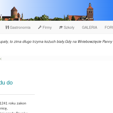
Gastronomia
Firmy
Szkoły
GALERIA
FOR
upały, to zima długo trzyma kożuch biały.Gdy na Wniebowzięcie Panny 
<
odu do
 1241 roku zakon
nicę,